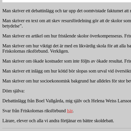
Man skriver ett debattinlägg och tar upp det oomtvistade faktumet att re
Man skriver en text om att skev resursfördelning gör att de skolor so
betydelse”.
Man skriver en artikel om hur fristående skolor överkompenseras. Frisk
Man skriver om hur viktigt det är med en likvärdig skola för att alla 
Friskolornas riksförbund. Verkligen.
Man skriver om ökade kostnader som inte följts av ökade resultat. Frisko
Man skriver ett inlägg om hur kötid bör slopas som urval vid översökta
Man skriver om hur socioekonomisk bakgrund har alldeles för stor bety
Döm själva:
Debattinlägg från Boel Vallgårda, mig själv och Helena Weiss Larsson
Svar från Friskolornas riksförbund
här
.
Lärare, elever och alla vi andra förtjänar en bättre skoldebatt.