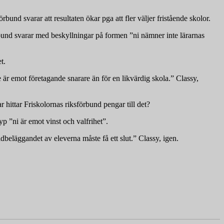
bund svarar att resultaten ökar pga att fler väljer fristående skolor.
rbund svarar med beskyllningar på formen ”ni nämner inte lärarnas
t.
 är emot företagande snarare än för en likvärdig skola.” Classy,
r hittar Friskolornas riksförbund pengar till det?
p ”ni är emot vinst och valfrihet”.
beläggandet av eleverna måste få ett slut.” Classy, igen.