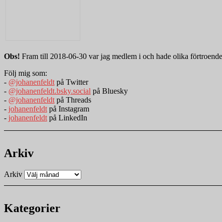
Obs!
Fram till 2018-06-30 var jag medlem i och hade olika förtroend
Följ mig som:
-
@johanenfeldt
på Twitter
-
@johanenfeldt.bsky.social
på Bluesky
-
@johanenfeldt
på Threads
-
johanenfeldt
på Instagram
-
johanenfeldt
på LinkedIn
Arkiv
Arkiv
Kategorier