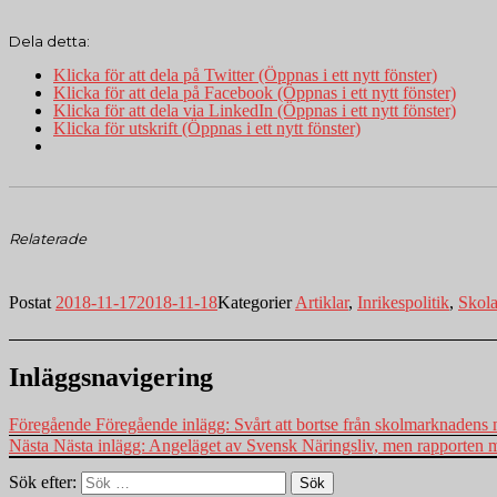
Dela detta:
Klicka för att dela på Twitter (Öppnas i ett nytt fönster)
Klicka för att dela på Facebook (Öppnas i ett nytt fönster)
Klicka för att dela via LinkedIn (Öppnas i ett nytt fönster)
Klicka för utskrift (Öppnas i ett nytt fönster)
Relaterade
Postat
2018-11-17
2018-11-18
Kategorier
Artiklar
,
Inrikespolitik
,
Skol
Inläggsnavigering
Föregående
Föregående inlägg:
Svårt att bortse från skolmarknadens
Nästa
Nästa inlägg:
Angeläget av Svensk Näringsliv, men rapporten m
Sök efter:
Sök