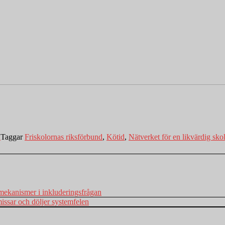
a
Taggar
Friskolornas riksförbund
,
Kötid
,
Nätverket för en likvärdig sko
 mekanismer i inkluderingsfrågan
issar och döljer systemfelen