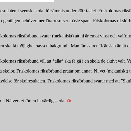
sultaten i svensk skola försämrats under 2000-talet. Friskolornas riksför
m egentligen behöver mer lärarresurser måste spara. Friskolornas riksfö
olornas riksförbund svarar (mekaniskt) att ni är emot vinst och valfrihe
barn ska få möjlighet oavsett bakgrund. Man får svaret ”Känslan är att de
lornas riksförbund vill att *alla* ska få gå i en skola de aktivt valt. Va
 skolor. Friskolornas riksförbund pratar om annat. Ni vet (mekaniskt) ty
delse för skolresultaten. Friskolornas riksförbund svarar med att ”Skuld
 i Nätverket för en likvärdig skola
här
.