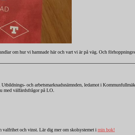
 handlar om hur vi hamnade här och vart vi är på väg. Och förhoppningsv
nde i Utbildnings- och arbetsmarknadsnämnden, ledamot i Kommunfullmä
r nu med välfärdsfrågor på LO.
valfrihet och vinst. Lär dig mer om skolsystemet i
min bok!