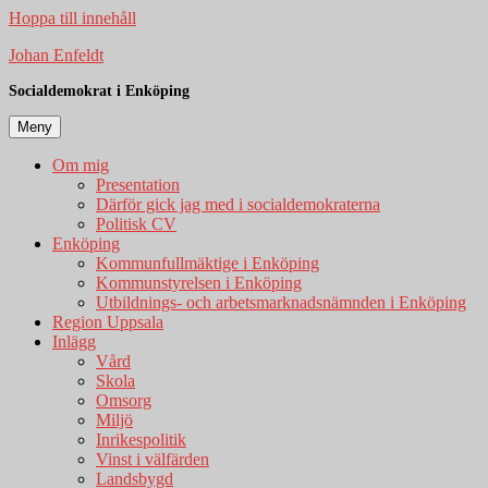
Hoppa till innehåll
Johan Enfeldt
Socialdemokrat i Enköping
Meny
Om mig
Presentation
Därför gick jag med i socialdemokraterna
Politisk CV
Enköping
Kommunfullmäktige i Enköping
Kommunstyrelsen i Enköping
Utbildnings- och arbetsmarknadsnämnden i Enköping
Region Uppsala
Inlägg
Vård
Skola
Omsorg
Miljö
Inrikespolitik
Vinst i välfärden
Landsbygd