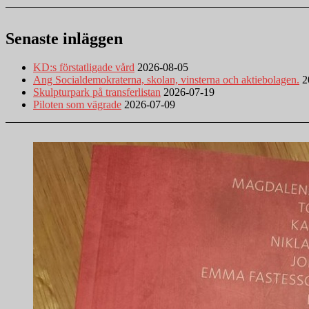
Senaste inläggen
KD:s förstatligade vård
2026-08-05
Ang Socialdemokraterna, skolan, vinsterna och aktiebolagen.
2
Skulpturpark på transferlistan
2026-07-19
Piloten som vägrade
2026-07-09