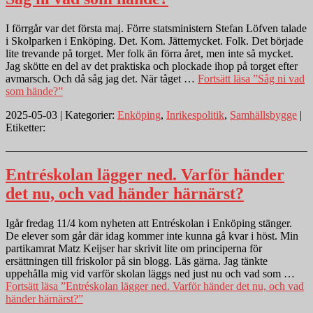
I förrgår var det första maj. Förre statsministern Stefan Löfven talade
i Skolparken i Enköping. Det. Kom. Jättemycket. Folk. Det började
lite trevande på torget. Mer folk än förra året, men inte så mycket.
Jag skötte en del av det praktiska och plockade ihop på torget efter
avmarsch. Och då såg jag det. När tåget …
Fortsätt läsa
”Såg ni vad
som hände?”
2025-05-03 | Kategorier:
Enköping
,
Inrikespolitik
,
Samhällsbygge
|
Etiketter:
Entréskolan lägger ned. Varför händer
det nu, och vad händer härnärst?
Igår fredag 11/4 kom nyheten att Entréskolan i Enköping stänger.
De elever som går där idag kommer inte kunna gå kvar i höst. Min
partikamrat Matz Keijser har skrivit lite om principerna för
ersättningen till friskolor på sin blogg. Läs gärna. Jag tänkte
uppehålla mig vid varför skolan läggs ned just nu och vad som …
Fortsätt läsa
”Entréskolan lägger ned. Varför händer det nu, och vad
händer härnärst?”