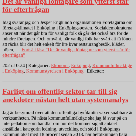
Det är vanliga löntagare som ytterst står
för efterfrågan
Idag svarar jag och Jesper Englundh organisationen Företagarna om
företagsklimatet i Enköping i Enköpingsposten. Socialdemokraterna
anser att när det går bra för vanligt folk så går det också bra för de
mindre företagen. Och omvänt, när vanligt folk har svårt att få lönen
att räcka blir det helt enkelt för lite kvar restaurangbesök, kläder,
nöjen, …
Fortsätt läsa
”Det är vanliga löntagare som ytterst står för
efterfrågan”
2025-10-24 | Kategorier:
Ekonomi
,
Enköping
,
Kommunfullmäktige
i Enköping
,
Kommunstyrelsen i Enköping
| Etiketter:
Farligt om offentlig sektor tar till sig
anekdoter nästan helt utan systemanalys
Jag är bekymrad över att den offentliga byråkratin växer snabbare än
verksamheten. På nästa kommunfullmäktige ska jag få svar på en
interpellation som handlar om hur det kommer sig att antalet
anställda i kategorin ledning, utveckling och stöd i Enköpings
kommun ökat med 18 procent sedan 2018, när befolkningen bara