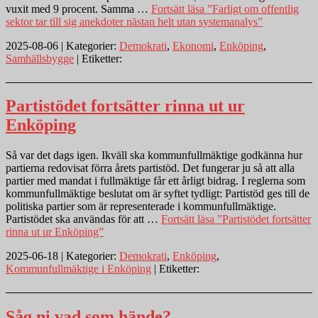
vuxit med 9 procent. Samma …
Fortsätt läsa
”Farligt om offentlig
sektor tar till sig anekdoter nästan helt utan systemanalys”
2025-08-06 | Kategorier:
Demokrati
,
Ekonomi
,
Enköping
,
Samhällsbygge
| Etiketter:
Partistödet fortsätter rinna ut ur
Enköping
Så var det dags igen. Ikväll ska kommunfullmäktige godkänna hur
partierna redovisat förra årets partistöd. Det fungerar ju så att alla
partier med mandat i fullmäktige får ett årligt bidrag. I reglerna som
kommunfullmäktige beslutat om är syftet tydligt: Partistöd ges till de
politiska partier som är representerade i kommunfullmäktige.
Partistödet ska användas för att …
Fortsätt läsa
”Partistödet fortsätter
rinna ut ur Enköping”
2025-06-18 | Kategorier:
Demokrati
,
Enköping
,
Kommunfullmäktige i Enköping
| Etiketter:
Såg ni vad som hände?