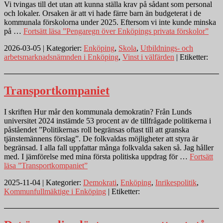
Vi tvingas till det utan att kunna ställa krav på sådant som personal
och lokaler. Orsaken är att vi hade färre barn än budgeterat i de
kommunala förskolorna under 2025. Eftersom vi inte kunde minska
på …
Fortsätt läsa
”Pengaregn över Enköpings privata förskolor”
2026-03-05 | Kategorier:
Enköping
,
Skola
,
Utbildnings- och
arbetsmarknadsnämnden i Enköping
,
Vinst i välfärden
| Etiketter:
Transportkompaniet
I skriften Hur mår den kommunala demokratin? Från Lunds
universitet 2024 instämde 53 procent av de tillfrågade politikerna i
påståendet ”Politikernas roll begränsas oftast till att granska
tjänstemännens förslag”. De folkvaldas möjligheter att styra är
begränsad. I alla fall uppfattar många folkvalda saken så. Jag håller
med. I jämförelse med mina första politiska uppdrag för …
Fortsätt
läsa
”Transportkompaniet”
2025-11-04 | Kategorier:
Demokrati
,
Enköping
,
Inrikespolitik
,
Kommunfullmäktige i Enköping
| Etiketter: