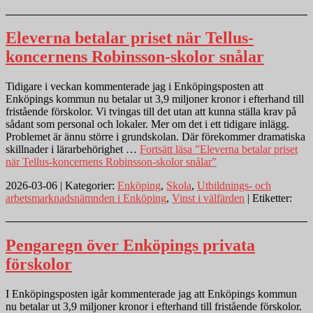
Eleverna betalar priset när Tellus-
koncernens Robinsson-skolor snålar
Tidigare i veckan kommenterade jag i Enköpingsposten att
Enköpings kommun nu betalar ut 3,9 miljoner kronor i efterhand till
fristående förskolor. Vi tvingas till det utan att kunna ställa krav på
sådant som personal och lokaler. Mer om det i ett tidigare inlägg.
Problemet är ännu större i grundskolan. Där förekommer dramatiska
skillnader i lärarbehörighet …
Fortsätt läsa
”Eleverna betalar priset
när Tellus-koncernens Robinsson-skolor snålar”
2026-03-06 | Kategorier:
Enköping
,
Skola
,
Utbildnings- och
arbetsmarknadsnämnden i Enköping
,
Vinst i välfärden
| Etiketter:
Pengaregn över Enköpings privata
förskolor
I Enköpingsposten igår kommenterade jag att Enköpings kommun
nu betalar ut 3,9 miljoner kronor i efterhand till fristående förskolor.