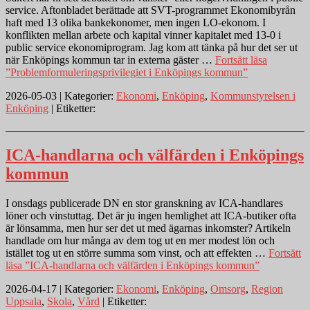
service. Aftonbladet berättade att SVT-programmet Ekonomibyrån
haft med 13 olika bankekonomer, men ingen LO-ekonom. I
konflikten mellan arbete och kapital vinner kapitalet med 13-0 i
public service ekonomiprogram. Jag kom att tänka på hur det ser ut
när Enköpings kommun tar in externa gäster …
Fortsätt läsa
”Problemformuleringsprivilegiet i Enköpings kommun”
2026-05-03 | Kategorier:
Ekonomi
,
Enköping
,
Kommunstyrelsen i
Enköping
| Etiketter:
ICA-handlarna och välfärden i Enköpings
kommun
I onsdags publicerade DN en stor granskning av ICA-handlares
löner och vinstuttag. Det är ju ingen hemlighet att ICA-butiker ofta
är lönsamma, men hur ser det ut med ägarnas inkomster? Artikeln
handlade om hur många av dem tog ut en mer modest lön och
istället tog ut en större summa som vinst, och att effekten …
Fortsätt
läsa
”ICA-handlarna och välfärden i Enköpings kommun”
2026-04-17 | Kategorier:
Ekonomi
,
Enköping
,
Omsorg
,
Region
Uppsala
,
Skola
,
Vård
| Etiketter: