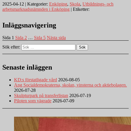
2025-04-12 | Kategorier:
Enköping
,
Skola
,
Utbildnings- och
arbetsmarknadsnämnden i Enköping
| Etiketter:
Inläggsnavigering
Sida
1
Sida
2
…
Sida
5
Nästa sida
Sök efter:
Sök
Senaste inläggen
KD:s förstatligade vård
2026-08-05
Ang Socialdemokraterna, skolan, vinsterna och aktiebolagen.
2026-07-28
Skulpturpark på transferlistan
2026-07-19
Piloten som vägrade
2026-07-09