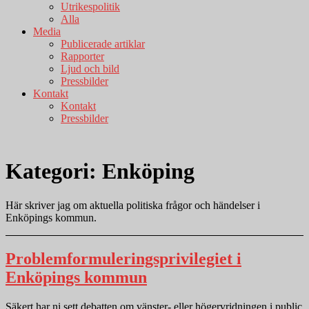
Utrikespolitik
Alla
Media
Publicerade artiklar
Rapporter
Ljud och bild
Pressbilder
Kontakt
Kontakt
Pressbilder
Kategori:
Enköping
Här skriver jag om aktuella politiska frågor och händelser i
Enköpings kommun.
Problemformuleringsprivilegiet i
Enköpings kommun
Säkert har ni sett debatten om vänster- eller högervridningen i public