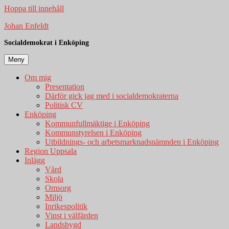
Hoppa till innehåll
Johan Enfeldt
Socialdemokrat i Enköping
Meny
Om mig
Presentation
Därför gick jag med i socialdemokraterna
Politisk CV
Enköping
Kommunfullmäktige i Enköping
Kommunstyrelsen i Enköping
Utbildnings- och arbetsmarknadsnämnden i Enköping
Region Uppsala
Inlägg
Vård
Skola
Omsorg
Miljö
Inrikespolitik
Vinst i välfärden
Landsbygd