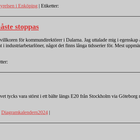
relsen i Enköping
| Etiketter:
ste stoppas
illkoren för kommundirektörer i Dalarna. Jag uttalade mig i egenskap a
nat i industriarbetarlöner, något det finns långa tidsserier för. Mest 
tter:
hovet tycks vara störst i ett bälte längs E20 från Stockholm via Götebo
:
Diagramkalendern2024
|