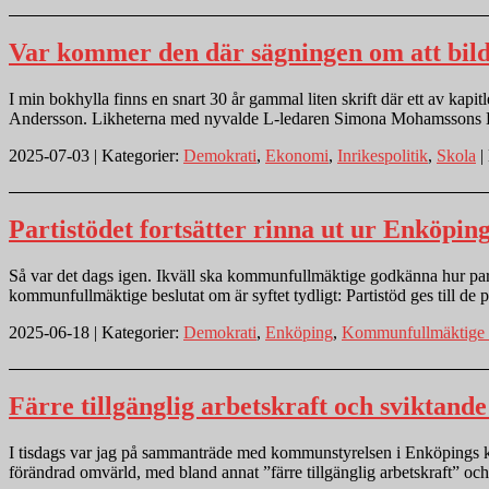
Var kommer den där sägningen om att bilda 
I min bokhylla finns en snart 30 år gammal liten skrift där ett av kap
Andersson. Likheterna med nyvalde L-ledaren Simona Mohamssons Bild
2025-07-03 | Kategorier:
Demokrati
,
Ekonomi
,
Inrikespolitik
,
Skola
| 
Partistödet fortsätter rinna ut ur Enköpin
Så var det dags igen. Ikväll ska kommunfullmäktige godkänna hur partier
kommunfullmäktige beslutat om är syftet tydligt: Partistöd ges till de
2025-06-18 | Kategorier:
Demokrati
,
Enköping
,
Kommunfullmäktige 
Färre tillgänglig arbetskraft och sviktand
I tisdags var jag på sammanträde med kommunstyrelsen i Enköpings k
förändrad omvärld, med bland annat ”färre tillgänglig arbetskraft” 