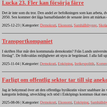
Lucka 23. Fler kan försörja färre
Det är inte som du tror. Den andel av befolkningen som kan arbeta, dvs 
2050. Sen kommer det låga barnafödandet de senaste åren att märkas
2025-12-23 | Kategorier:
Demokrati
,
Ekonomi
,
Samhällsbygge
,
Skol
Transportkompaniet
I skriften Hur mår den kommunala demokratin? Från Lunds universitet 20
förslag”. De folkvaldas möjligheter att styra är begränsad. I alla fal
2025-11-04 | Kategorier:
Demokrati
,
Enköping
,
Inrikespolitik
,
Kommun
Farligt om offentlig sektor tar till sig ane
Jag är bekymrad över att den offentliga byråkratin växer snabbare än 
kategorin ledning, utveckling och stöd i Enköpings kommun ökat me
2025-08-06 | Kategorier:
Demokrati
,
Ekonomi
,
Enköping
,
Samhällsb