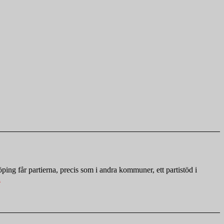
ping får partierna, precis som i andra kommuner, ett partistöd i
”Hela
a
listan!
Så
mycket
partistöd
skickar