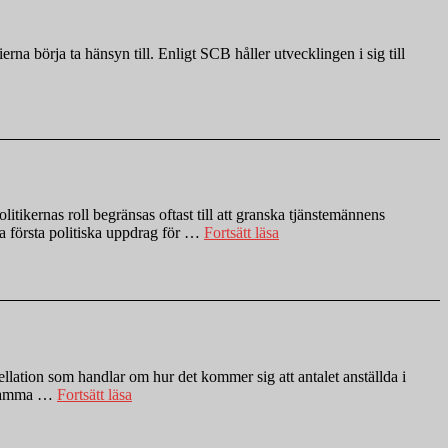
partierna
ut
ur
na börja ta hänsyn till. Enligt SCB håller utvecklingen i sig till
Enköping”
tikernas roll begränsas oftast till att granska tjänstemännens
”Transportkompaniet”
na första politiska uppdrag för …
Fortsätt läsa
llation som handlar om hur det kommer sig att antalet anställda i
”Farligt
. Samma …
Fortsätt läsa
om
offentlig
sektor