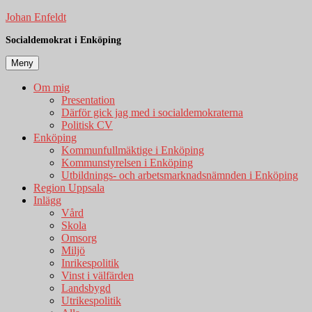
Hoppa
Johan Enfeldt
till
Socialdemokrat i Enköping
innehåll
Meny
Om mig
Presentation
Därför gick jag med i socialdemokraterna
Politisk CV
Enköping
Kommunfullmäktige i Enköping
Kommunstyrelsen i Enköping
Utbildnings- och arbetsmarknadsnämnden i Enköping
Region Uppsala
Inlägg
Vård
Skola
Omsorg
Miljö
Inrikespolitik
Vinst i välfärden
Landsbygd
Utrikespolitik