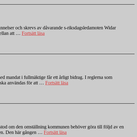
tar
till
sig
anekdoter
nästan
Bekännelser och skrevs av dåvarande s-riksdagsledamoten Widar
”Var
helt
ellan att …
Fortsätt läsa
kommer
utan
den
systemanalys”
där
sägningen
om
att
bilda
sig
d mandat i fullmäktige får ett årligt bidrag. I reglerna som
”Partistödet
och
t ska användas för att …
Fortsätt läsa
fortsätter
att
rinna
bry
ut
sig
ur
ifrån?”
Enköping”
stod om den omställning kommunen behöver göra till följd av en
”Färre
unen. Den här gången …
Fortsätt läsa