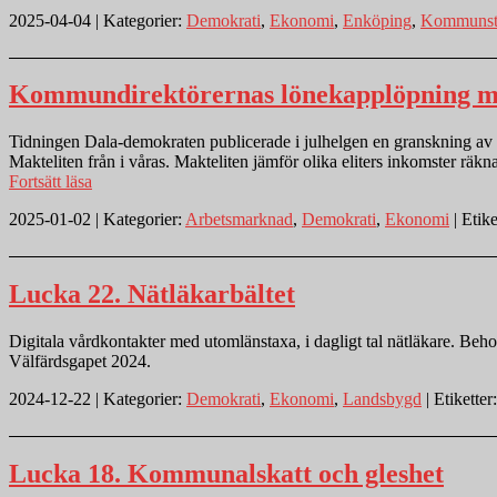
2025-04-04 | Kategorier:
Demokrati
,
Ekonomi
,
Enköping
,
Kommunsty
Kommundirektörernas lönekapplöpning må
Tidningen Dala-demokraten publicerade i julhelgen en granskning av v
Makteliten från i våras. Makteliten jämför olika eliters inkomster räk
”Kommundirektörernas
Fortsätt läsa
lönekapplöpning
2025-01-02 | Kategorier:
Arbetsmarknad
,
Demokrati
,
Ekonomi
| Etike
måste
stoppas”
Lucka 22. Nätläkarbältet
Digitala vårdkontakter med utomlänstaxa, i dagligt tal nätläkare. Be
Välfärdsgapet 2024.
2024-12-22 | Kategorier:
Demokrati
,
Ekonomi
,
Landsbygd
| Etiketter
Lucka 18. Kommunalskatt och gleshet