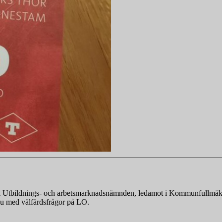
nde i Utbildnings- och arbetsmarknadsnämnden, ledamot i Kommunfullmä
r nu med välfärdsfrågor på LO.