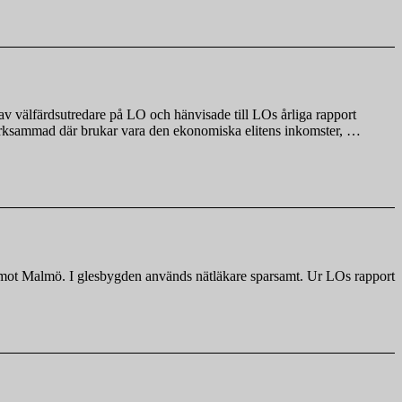
tillgänglig
arbetskraft
och
sviktande
skatteunderlag?”
v välfärdsutredare på LO och hänvisade till LOs årliga rapport
uppmärksammad där brukar vara den ekonomiska elitens inkomster, …
rg mot Malmö. I glesbygden används nätläkare sparsamt. Ur LOs rapport