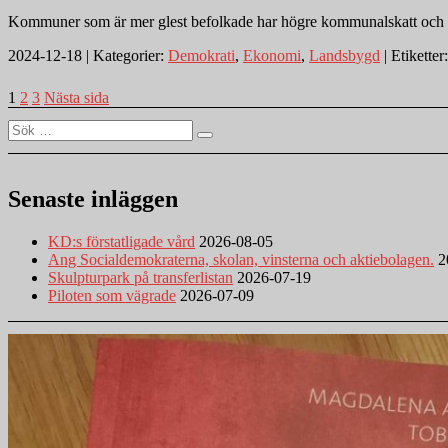
Kommuner som är mer glest befolkade har högre kommunalskatt och o
2024-12-18 | Kategorier:
Demokrati
,
Ekonomi
,
Landsbygd
| Etiketter
Inläggsnavigering
Sida
Sida
Sida
1
2
3
Nästa sida
Sök
Sök
efter:
Senaste inläggen
KD:s förstatligade vård
2026-08-05
Ang Socialdemokraterna, skolan, vinsterna och aktiebolagen.
2
Skulpturpark på transferlistan
2026-07-19
Piloten som vägrade
2026-07-09