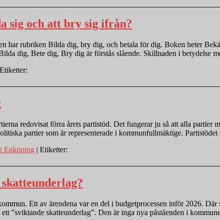
sig och att bry sig ifrån?
itlen har rubriken Bilda dig, bry dig, och betala för dig. Boken heter 
a dig, Bete dig, Bry dig är förstås slående. Skillnaden i betydelse m
Etiketter:
g
na redovisat förra årets partistöd. Det fungerar ju så att alla partier me
 politiska partier som är representerade i kommunfullmäktige. Partistöde
i Enköping
| Etiketter:
e skatteunderlag?
ommun. Ett av ärendena var en del i budgetprocessen inför 2026. Där 
och ett ”sviktande skatteunderlag”. Den är inga nya påståenden i komm