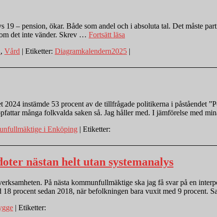
19 – pension, ökar. Både som andel och i absoluta tal. Det måste partier
”Lucka
 om det inte vänder. Skrev …
Fortsätt läsa
23.
a
,
Vård
| Etiketter:
Diagramkalendern2025
|
Fler
kan
försörja
färre”
24 instämde 53 procent av de tillfrågade politikerna i påståendet ”Poli
l uppfattar många folkvalda saken så. Jag håller med. I jämförelse med mi
fullmäktige i Enköping
| Etiketter:
kdoter nästan helt utan systemanalys
verksamheten. På nästa kommunfullmäktige ska jag få svar på en interpe
d 18 procent sedan 2018, när befolkningen bara vuxit med 9 procent
ygge
| Etiketter: