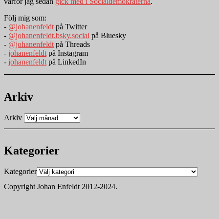
varför jag sedan
gick med i Socialdemokraterna
.
Följ mig som:
-
@johanenfeldt
på Twitter
-
@johanenfeldt.bsky.social
på Bluesky
-
@johanenfeldt
på Threads
-
johanenfeldt
på Instagram
-
johanenfeldt
på LinkedIn
Arkiv
Arkiv
Kategorier
Kategorier
Copyright Johan Enfeldt 2012-2024.