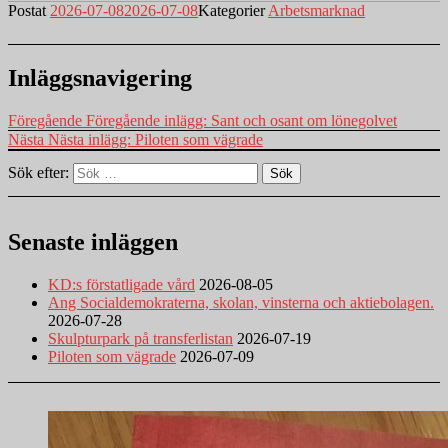
Postat
2026-07-08
2026-07-08
Kategorier
Arbetsmarknad
Inläggsnavigering
Föregående
Föregående inlägg:
Sant och osant om lönegolvet
Nästa
Nästa inlägg:
Piloten som vägrade
Sök efter:
Sök
Senaste inläggen
KD:s förstatligade vård
2026-08-05
Ang Socialdemokraterna, skolan, vinsterna och aktiebolagen.
2026-07-28
Skulpturpark på transferlistan
2026-07-19
Piloten som vägrade
2026-07-09