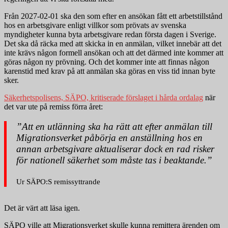
Från 2027-02-01 ska den som efter en ansökan fått ett arbetstillstånd
hos en arbetsgivare enligt villkor som prövats av svenska
myndigheter kunna byta arbetsgivare redan första dagen i Sverige.
Det ska då räcka med att skicka in en anmälan, vilket innebär att det
inte krävs någon formell ansökan och att det därmed inte kommer att
göras någon ny prövning. Och det kommer inte att finnas någon
karenstid med krav på att anmälan ska göras en viss tid innan byte
sker.
Säkerhetspolisens, SÄPO, kritiserade förslaget i hårda ordalag
när
det var ute på remiss förra året:
”Att en utlänning ska ha rätt att efter anmälan till
Migrationsverket påbörja en anställning hos en
annan arbetsgivare aktualiserar dock en rad risker
för nationell säkerhet som måste tas i beaktande.”
Ur SÄPO:S remissyttrande
Det är värt att läsa igen.
SÄPO ville att Migrationsverket skulle kunna remittera ärenden om