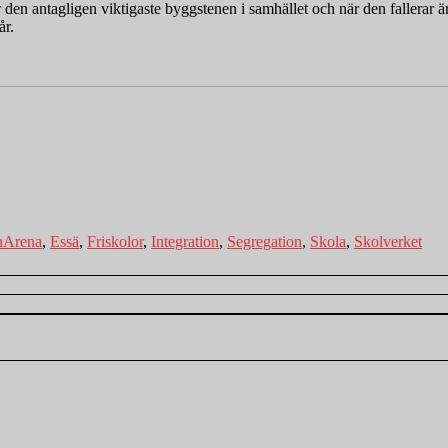
r den antagligen viktigaste byggstenen i samhället och när den fallerar är 
år.
Taggar
n
Arena
,
Essä
,
Friskolor
,
Integration
,
Segregation
,
Skola
,
Skolverket