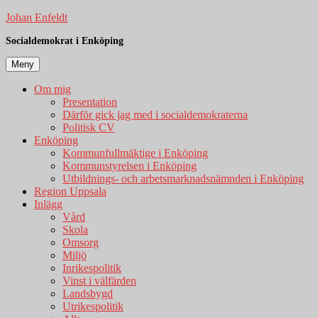
Hoppa
Johan Enfeldt
till
Socialdemokrat i Enköping
innehåll
Meny
Om mig
Presentation
Därför gick jag med i socialdemokraterna
Politisk CV
Enköping
Kommunfullmäktige i Enköping
Kommunstyrelsen i Enköping
Utbildnings- och arbetsmarknadsnämnden i Enköping
Region Uppsala
Inlägg
Vård
Skola
Omsorg
Miljö
Inrikespolitik
Vinst i välfärden
Landsbygd
Utrikespolitik