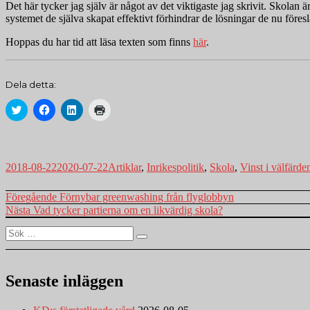
Det här tycker jag själv är något av det viktigaste jag skrivit. Skolan ä
systemet de själva skapat effektivt förhindrar de lösningar de nu föresl
Hoppas du har tid att läsa texten som finns
här
.
Dela detta:
Klicka
Klicka
Klicka
Klicka
för
för
för
för
att
att
att
utskrift
dela
dela
dela
(Öppnas
på
på
via
i
Twitter
Facebook
LinkedIn
ett
(Öppnas
(Öppnas
(Öppnas
nytt
Postat
Kategorier
2018-08-22
2020-07-22
Artiklar
,
Inrikespolitik
,
Skola
,
Vinst i välfärde
i
i
i
fönster)
ett
ett
ett
nytt
nytt
nytt
Inläggsnavigering
Föregående
Föregående
Förnybar greenwashing från flyglobbyn
fönster)
fönster)
fönster)
inlägg:
Nästa
Nästa
Vad tycker partierna om en likvärdig skola?
inlägg:
Sök
Sök
efter:
Senaste inläggen