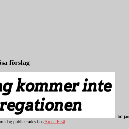
sa förslag
I börja
som idag publicerades hos
Arena Essä
.