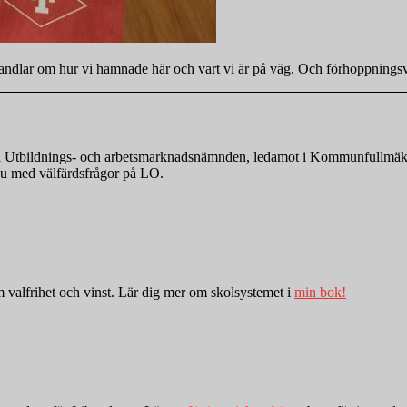
 handlar om hur vi hamnade här och vart vi är på väg. Och förhoppningsv
nde i Utbildnings- och arbetsmarknadsnämnden, ledamot i Kommunfullmä
r nu med välfärdsfrågor på LO.
valfrihet och vinst. Lär dig mer om skolsystemet i
min bok!