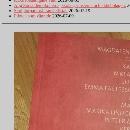
KD:s förstatligade vård
2026-08-05
Ang Socialdemokraterna, skolan, vinsterna och aktiebolagen.
2
Skulpturpark på transferlistan
2026-07-19
Piloten som vägrade
2026-07-09