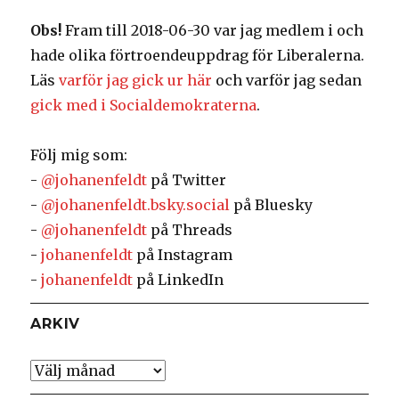
Obs!
Fram till 2018-06-30 var jag medlem i och
hade olika förtroendeuppdrag för Liberalerna.
Läs
varför jag gick ur här
och varför jag sedan
gick med i Socialdemokraterna
.
Följ mig som:
-
@johanenfeldt
på Twitter
-
@johanenfeldt.bsky.social
på Bluesky
-
@johanenfeldt
på Threads
-
johanenfeldt
på Instagram
-
johanenfeldt
på LinkedIn
ARKIV
Arkiv