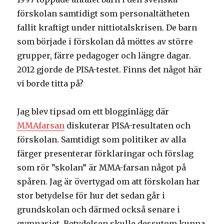
förskolan samtidigt som personaltätheten
fallit kraftigt under nittiotalskrisen. De barn
som började i förskolan då möttes av större
grupper, färre pedagoger och längre dagar.
2012 gjorde de PISA-testet. Finns det något här
vi borde titta på?
Jag blev tipsad om ett blogginlägg där
MMAfarsan
diskuterar PISA-resultaten och
förskolan. Samtidigt som politiker av alla
färger presenterar förklaringar och förslag
som rör ”skolan” är MMA-farsan något på
spåren. Jag är övertygad om att förskolan har
stor betydelse för hur det sedan går i
grundskolan och därmed också senare i
gymnasiet. Betydelsen skulle dessutom kunna