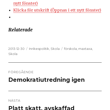
nytt fönster)
Klicka för utskrift (Öppnas i ett nytt fönster)
Relaterade
Postat
2013-12-30
Kategorier
Inrikespolitik
,
Skola
Taggar
förskola
,
maxtaxa
,
Skola
Inläggsnavigering
FÖREGÅENDE
Demokratiutredning igen
Föregående
inlägg:
NÄSTA
Platt skatt, avskaffad
Nästa