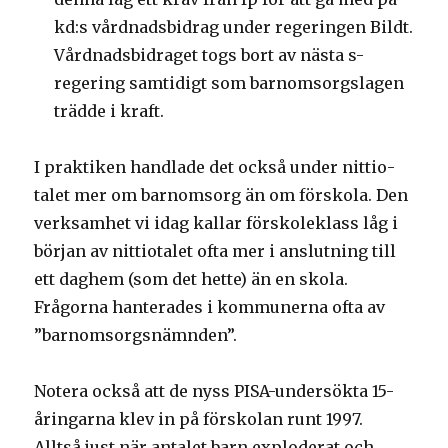
kd:s vårdnadsbidrag under regeringen Bildt.
Vårdnadsbidraget togs bort av nästa s-
regering samtidigt som barnomsorgslagen
trädde i kraft.
I praktiken handlade det också under nittio-
talet mer om barnomsorg än om förskola. Den
verksamhet vi idag kallar förskoleklass låg i
början av nittiotalet ofta mer i anslutning till
ett daghem (som det hette) än en skola.
Frågorna hanterades i kommunerna ofta av
”barnomsorgsnämnden”.
Notera också att de nyss PISA-undersökta 15-
åringarna klev in på förskolan runt 1997.
Alltså just när antalet barn exploderat och