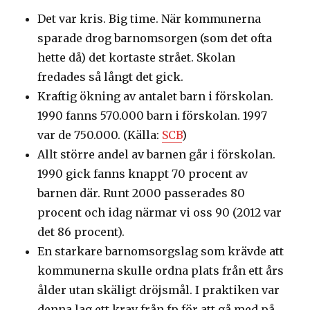
Det var kris. Big time. När kommunerna
sparade drog barnomsorgen (som det ofta
hette då) det kortaste strået. Skolan
fredades så långt det gick.
Kraftig ökning av antalet barn i förskolan.
1990 fanns 570.000 barn i förskolan. 1997
var de 750.000. (Källa:
SCB
)
Allt större andel av barnen går i förskolan.
1990 gick fanns knappt 70 procent av
barnen där. Runt 2000 passerades 80
procent och idag närmar vi oss 90 (2012 var
det 86 procent).
En starkare barnomsorgslag som krävde att
kommunerna skulle ordna plats från ett års
ålder utan skäligt dröjsmål. I praktiken var
denna lag ett krav från fp för att gå med på