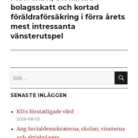
bolagsskatt och kortad
inlägg:
föräldraförsäkring i förra årets
mest intressanta
vänsterutspel
SÖ
Sök
efter:
SENASTE INLÄGGEN
KD:s förstatligade vård
2026-08-05
Ang Socialdemokraterna, skolan, vinsterna
och aktiebolagen.