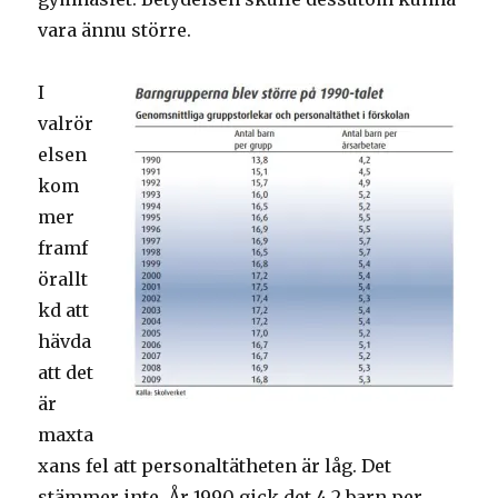
vara ännu större.
I
valrör
elsen
kom
mer
framf
örallt
kd att
hävda
att det
är
maxta
xans fel att personaltätheten är låg. Det
stämmer inte. År 1990 gick det 4,2 barn per