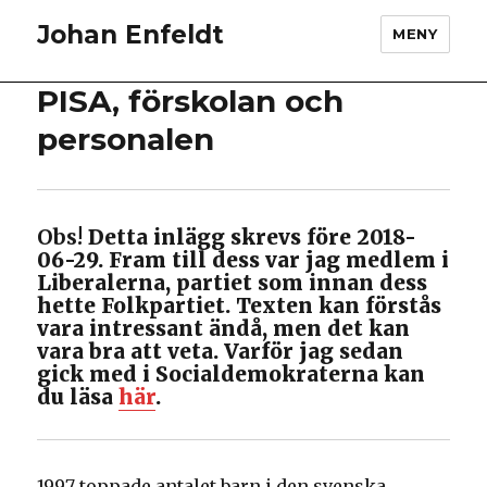
Johan Enfeldt
MENY
PISA, förskolan och
personalen
Obs!
Detta inlägg skrevs före 2018-
06-29. Fram till dess var jag medlem i
Liberalerna, partiet som innan dess
hette Folkpartiet. Texten kan förstås
vara intressant ändå, men det kan
vara bra att veta. Varför jag sedan
gick med i Socialdemokraterna kan
du läsa
här
.
1997 toppade antalet barn i den svenska