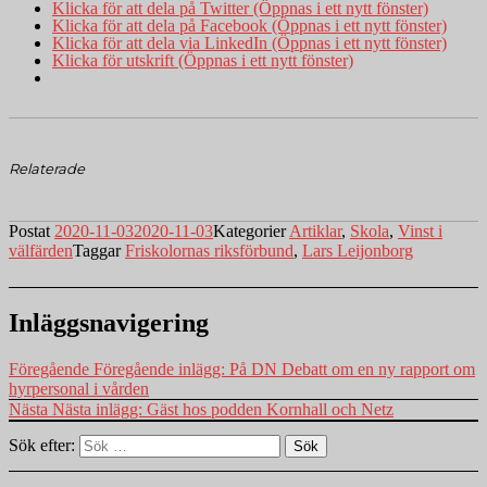
Klicka för att dela på Twitter (Öppnas i ett nytt fönster)
Klicka för att dela på Facebook (Öppnas i ett nytt fönster)
Klicka för att dela via LinkedIn (Öppnas i ett nytt fönster)
Klicka för utskrift (Öppnas i ett nytt fönster)
Relaterade
Postat
2020-11-03
2020-11-03
Kategorier
Artiklar
,
Skola
,
Vinst i
välfärden
Taggar
Friskolornas riksförbund
,
Lars Leijonborg
Inläggsnavigering
Föregående
Föregående inlägg:
På DN Debatt om en ny rapport om
hyrpersonal i vården
Nästa
Nästa inlägg:
Gäst hos podden Kornhall och Netz
Sök efter:
Sök