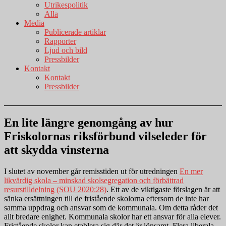
Utrikespolitik
Alla
Media
Publicerade artiklar
Rapporter
Ljud och bild
Pressbilder
Kontakt
Kontakt
Pressbilder
En lite längre genomgång av hur
Friskolornas riksförbund vilseleder för
att skydda vinsterna
I slutet av november går remisstiden ut för utredningen
En mer
likvärdig skola – minskad skolsegregation och förbättrad
resurstilldelning (SOU 2020:28)
. Ett av de viktigaste förslagen är att
sänka ersättningen till de fristående skolorna eftersom de inte har
samma uppdrag och ansvar som de kommunala. Om detta råder det
allt bredare enighet. Kommunala skolor har ett ansvar för alla elever.
Fristående skolor kan etablera sig där det är lönsamt. Flera liberala