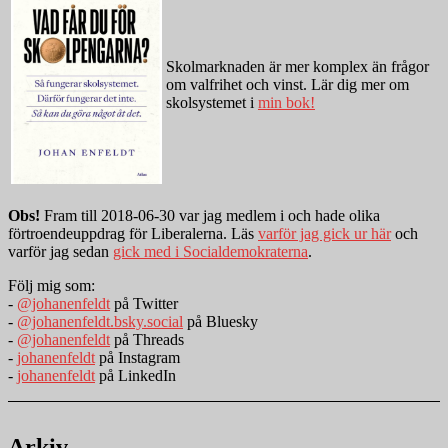
Skolmarknaden är mer komplex än frågor
om valfrihet och vinst. Lär dig mer om
skolsystemet i
min bok!
Obs!
Fram till 2018-06-30 var jag medlem i och hade olika
förtroendeuppdrag för Liberalerna. Läs
varför jag gick ur här
och
varför jag sedan
gick med i Socialdemokraterna
.
Följ mig som:
-
@johanenfeldt
på Twitter
-
@johanenfeldt.bsky.social
på Bluesky
-
@johanenfeldt
på Threads
-
johanenfeldt
på Instagram
-
johanenfeldt
på LinkedIn
Arkiv