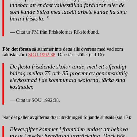
innebar att endast välbeställda föräldrar eller de
som kunde bidra med ideellt arbete kunde ha sina
barn i friskola. ”
Citat ur PM från Friskolornas Riksförbund.
För det första
så stämmer inte detta alls överens med vad som
faktiskt står i
SOU 1992:38
. Där står i stället (sid 16):
De flesta fristående skolor torde, med ett offentligt
bidrag mellan 75 och 85 procent av genomsnittlig
elevkostnad i de kommunala skolorna, täcka sina
kostnader.
Citat ur SOU 1992:38.
När det gäller avgifterna drar utredningen följande slutsats (sid 17):
Elevavgifter kommer i framtiden endast att behöva
tas ut i mycket begränsad utsträckning. Dock bör