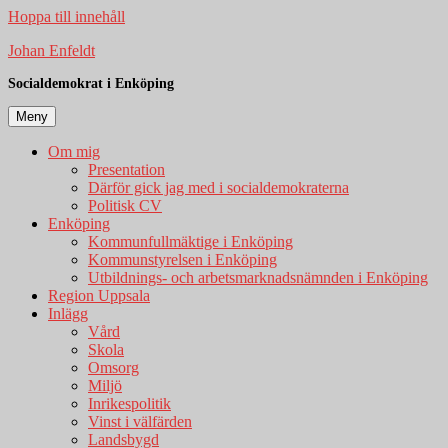
Hoppa till innehåll
Johan Enfeldt
Socialdemokrat i Enköping
Meny
Om mig
Presentation
Därför gick jag med i socialdemokraterna
Politisk CV
Enköping
Kommunfullmäktige i Enköping
Kommunstyrelsen i Enköping
Utbildnings- och arbetsmarknadsnämnden i Enköping
Region Uppsala
Inlägg
Vård
Skola
Omsorg
Miljö
Inrikespolitik
Vinst i välfärden
Landsbygd