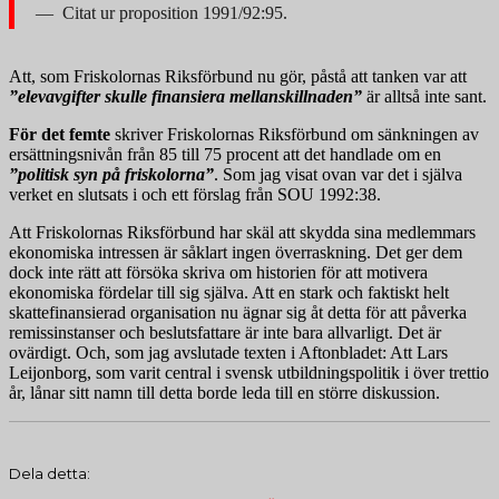
Citat ur proposition 1991/92:95.
Att, som Friskolornas Riksförbund nu gör, påstå att tanken var att
”elevavgifter skulle finansiera mellanskillnaden”
är alltså inte sant.
För det femte
skriver Friskolornas Riksförbund om sänkningen av
ersättningsnivån från 85 till 75 procent att det handlade om en
”politisk syn på friskolorna”
. Som jag visat ovan var det i själva
verket en slutsats i och ett förslag från SOU 1992:38.
Att Friskolornas Riksförbund har skäl att skydda sina medlemmars
ekonomiska intressen är såklart ingen överraskning. Det ger dem
dock inte rätt att försöka skriva om historien för att motivera
ekonomiska fördelar till sig själva. Att en stark och faktiskt helt
skattefinansierad organisation nu ägnar sig åt detta för att påverka
remissinstanser och beslutsfattare är inte bara allvarligt. Det är
ovärdigt. Och, som jag avslutade texten i Aftonbladet: Att Lars
Leijonborg, som varit central i svensk utbildningspolitik i över trettio
år, lånar sitt namn till detta borde leda till en större diskussion.
Dela detta: