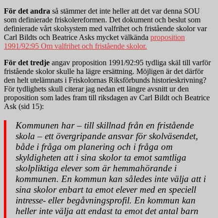
För det andra
så stämmer det inte heller att det var denna SOU
som definierade friskolereformen. Det dokument och beslut som
definierade vårt skolsystem med valfrihet och fristående skolor var
Carl Bildts och Beatrice Asks mycket välkända
proposition
1991/92:95 Om valfrihet och fristående skolor.
För det tredje
angav proposition 1991/92:95 tydliga skäl till varför
fristående skolor skulle ha lägre ersättning. Möjligen är det därför
den helt utelämnats i Friskolornas Riksförbunds historieskrivning?
För tydlighets skull citerar jag nedan ett längre avsnitt ur den
proposition som lades fram till riksdagen av Carl Bildt och Beatrice
Ask (sid 15):
Kommunen har – till skillnad från en fristående
skola – ett övergripande ansvar för skolväsendet,
både i fråga om planering och i fråga om
skyldigheten att i sina skolor ta emot samtliga
skolpliktiga elever som är hemmahörande i
kommunen. En kommun kan således inte välja att i
sina skolor enbart ta emot elever med en speciell
intresse- eller begåvningsprofil. En kommun kan
heller inte välja att endast ta emot det antal barn