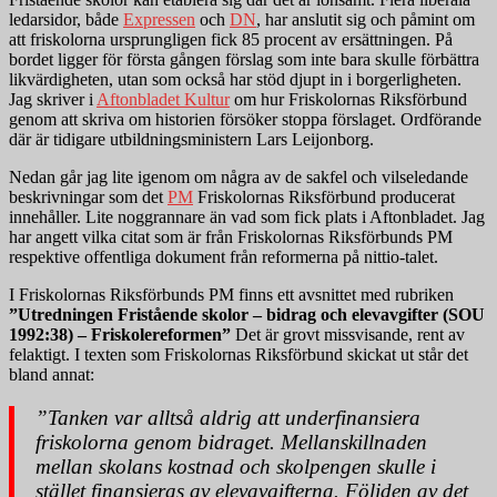
ledarsidor, både
Expressen
och
DN
, har anslutit sig och påmint om
att friskolorna ursprungligen fick 85 procent av ersättningen. På
bordet ligger för första gången förslag som inte bara skulle förbättra
likvärdigheten, utan som också har stöd djupt in i borgerligheten.
Jag skriver i
Aftonbladet Kultur
om hur Friskolornas Riksförbund
genom att skriva om historien försöker stoppa förslaget. Ordförande
där är tidigare utbildningsministern Lars Leijonborg.
Nedan går jag lite igenom om några av de sakfel och vilseledande
beskrivningar som det
PM
Friskolornas Riksförbund producerat
innehåller. Lite noggrannare än vad som fick plats i Aftonbladet. Jag
har angett vilka citat som är från Friskolornas Riksförbunds PM
respektive offentliga dokument från reformerna på nittio-talet.
I Friskolornas Riksförbunds PM finns ett avsnittet med rubriken
”Utredningen Fristående skolor – bidrag och elevavgifter (SOU
1992:38) – Friskolereformen”
Det är grovt missvisande, rent av
felaktigt. I texten som Friskolornas Riksförbund skickat ut står det
bland annat:
”Tanken var alltså aldrig att underfinansiera
friskolorna genom bidraget. Mellanskillnaden
mellan skolans kostnad och skolpengen skulle i
stället finansieras av elevavgifterna. Följden av det