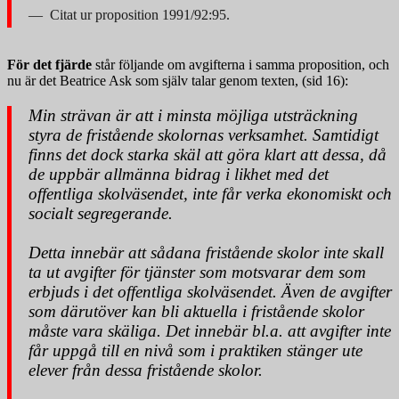
Citat ur proposition 1991/92:95.
För det fjärde
står följande om avgifterna i samma proposition, och
nu är det Beatrice Ask som själv talar genom texten, (sid 16):
Min strävan är att i minsta möjliga utsträckning
styra de fristående skolornas verksamhet. Samtidigt
finns det dock starka skäl att göra klart att dessa, då
de uppbär allmänna bidrag i likhet med det
offentliga skolväsendet, inte får verka ekonomiskt och
socialt segregerande.
Detta innebär att sådana fristående skolor inte skall
ta ut avgifter för tjänster som motsvarar dem som
erbjuds i det offentliga skolväsendet. Även de avgifter
som därutöver kan bli aktuella i fristående skolor
måste vara skäliga. Det innebär bl.a. att avgifter inte
får uppgå till en nivå som i praktiken stänger ute
elever från dessa fristående skolor.