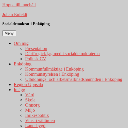
Hoppa till innehåll
Johan Enfeldt
Socialdemokrat i Enköping
Meny
Om mig
Presentation
Därför gick jag med i socialdemokraterna
Politisk CV
Enköping
Kommunfullmäktige i Enköping
Kommunstyrelsen i Enköping
Utbildnings- och arbetsmarknadsnämnden i Enköping
Region Uppsala
Inlägg
Vård
Skola
Omsorg
Miljö
Inrikespolitik
Vinst i välfärden
Landsbygd