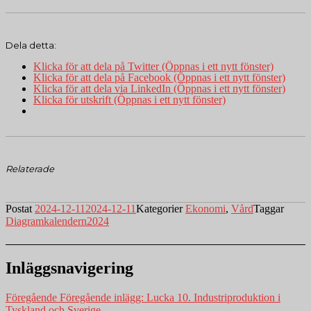
Dela detta:
Klicka för att dela på Twitter (Öppnas i ett nytt fönster)
Klicka för att dela på Facebook (Öppnas i ett nytt fönster)
Klicka för att dela via LinkedIn (Öppnas i ett nytt fönster)
Klicka för utskrift (Öppnas i ett nytt fönster)
Relaterade
Postat
2024-12-11
2024-12-11
Kategorier
Ekonomi
,
Vård
Taggar
Diagramkalendern2024
Inläggsnavigering
Föregående
Föregående inlägg:
Lucka 10. Industriproduktion i
Tyskland och Sverige