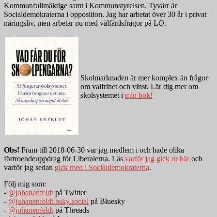
Kommunfullmäktige samt i Kommunstyrelsen. Tyvärr är
Socialdemokraterna i opposition. Jag har arbetat över 30 år i privat
näringsliv, men arbetar nu med välfärdsfrågor på LO.
Skolmarknaden är mer komplex än frågor
om valfrihet och vinst. Lär dig mer om
skolsystemet i
min bok!
Obs!
Fram till 2018-06-30 var jag medlem i och hade olika
förtroendeuppdrag för Liberalerna. Läs
varför jag gick ur här
och
varför jag sedan
gick med i Socialdemokraterna
.
Följ mig som:
-
@johanenfeldt
på Twitter
-
@johanenfeldt.bsky.social
på Bluesky
-
@johanenfeldt
på Threads