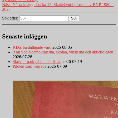
Nästa
Nästa inlägg:
Lucka 12. Skattekvot i procent av BNP 1980 –
2023
Sök efter:
Sök
Senaste inläggen
KD:s förstatligade vård
2026-08-05
Ang Socialdemokraterna, skolan, vinsterna och aktiebolagen.
2026-07-28
Skulpturpark på transferlistan
2026-07-19
Piloten som vägrade
2026-07-09