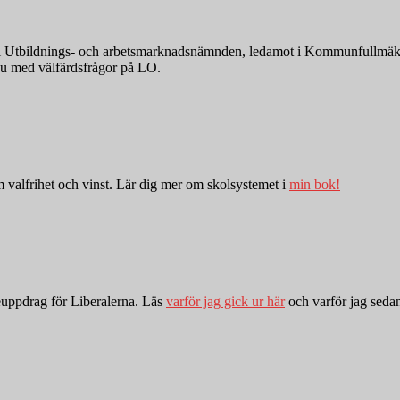
nde i Utbildnings- och arbetsmarknadsnämnden, ledamot i Kommunfullmä
r nu med välfärdsfrågor på LO.
valfrihet och vinst. Lär dig mer om skolsystemet i
min bok!
euppdrag för Liberalerna. Läs
varför jag gick ur här
och varför jag sed