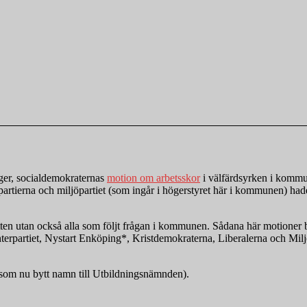
öger, socialdemokraternas
motion om arbetsskor
i välfärdsyrken i kommu
artierna och miljöpartiet (som ingår i högerstyret här i kommunen) hade
tten utan också alla som följt frågan i kommunen. Sådana här motioner 
partiet, Nystart Enköping*, Kristdemokraterna, Liberalerna och Miljöp
(som nu bytt namn till Utbildningsnämnden).