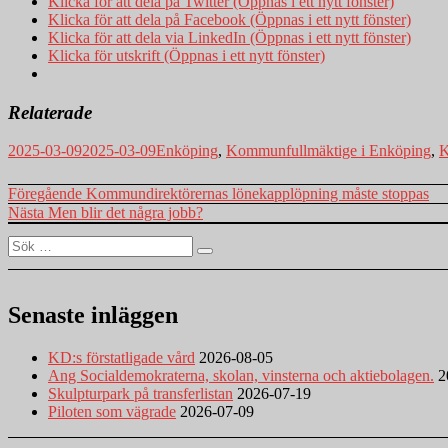
Klicka för att dela på Twitter (Öppnas i ett nytt fönster)
Klicka för att dela på Facebook (Öppnas i ett nytt fönster)
Klicka för att dela via LinkedIn (Öppnas i ett nytt fönster)
Klicka för utskrift (Öppnas i ett nytt fönster)
Relaterade
Postat
Kategorier
2025-03-09
2025-03-09
Enköping
,
Kommunfullmäktige i Enköping
,
K
Inläggsnavigering
Föregående
Föregående
Kommundirektörernas lönekapplöpning måste stoppas
inlägg:
Nästa
Nästa
Men blir det några jobb?
inlägg:
Sök
Sök
efter:
Senaste inläggen
KD:s förstatligade vård
2026-08-05
Ang Socialdemokraterna, skolan, vinsterna och aktiebolagen.
2
Skulpturpark på transferlistan
2026-07-19
Piloten som vägrade
2026-07-09