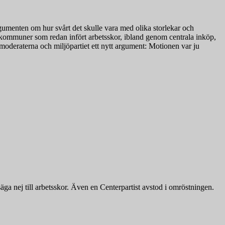
argumenten om hur svårt det skulle vara med olika storlekar och
a kommuner som redan infört arbetsskor, ibland genom centrala inköp,
deraterna och miljöpartiet ett nytt argument: Motionen var ju
ga nej till arbetsskor. Även en Centerpartist avstod i omröstningen.