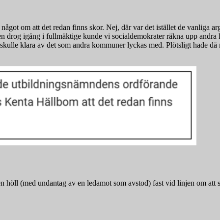
något om att det redan finns skor. Nej, där var det istället de vanliga 
tten drog igång i fullmäktige kunde vi socialdemokrater räkna upp andr
ulle klara av det som andra kommuner lyckas med. Plötsligt hade då mo
höll (med undantag av en ledamot som avstod) fast vid linjen om att sä