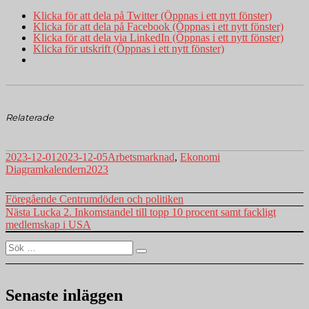
Klicka för att dela på Twitter (Öppnas i ett nytt fönster)
Klicka för att dela på Facebook (Öppnas i ett nytt fönster)
Klicka för att dela via LinkedIn (Öppnas i ett nytt fönster)
Klicka för utskrift (Öppnas i ett nytt fönster)
Relaterade
Postat
Kategorier
Taggar
2023-12-01
2023-12-05
Arbetsmarknad
,
Ekonomi
Diagramkalendern2023
Inläggsnavigering
Föregående
Föregående
Centrumdöden och politiken
inlägg:
Nästa
Nästa
Lucka 2. Inkomstandel till topp 10 procent samt fackligt
inlägg:
medlemskap i USA
Sök
Sök
efter:
Senaste inläggen