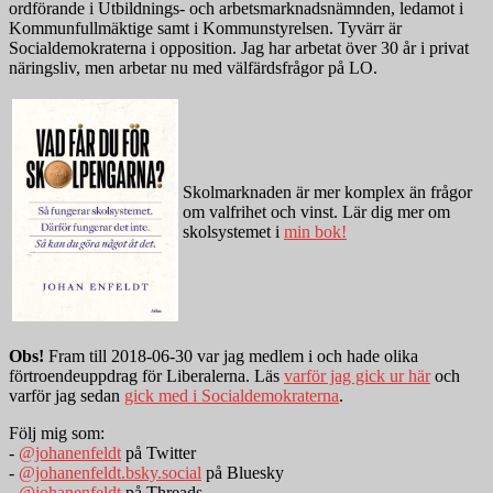
ordförande i Utbildnings- och arbetsmarknadsnämnden, ledamot i
Kommunfullmäktige samt i Kommunstyrelsen. Tyvärr är
Socialdemokraterna i opposition. Jag har arbetat över 30 år i privat
näringsliv, men arbetar nu med välfärdsfrågor på LO.
Skolmarknaden är mer komplex än frågor
om valfrihet och vinst. Lär dig mer om
skolsystemet i
min bok!
Obs!
Fram till 2018-06-30 var jag medlem i och hade olika
förtroendeuppdrag för Liberalerna. Läs
varför jag gick ur här
och
varför jag sedan
gick med i Socialdemokraterna
.
Följ mig som:
-
@johanenfeldt
på Twitter
-
@johanenfeldt.bsky.social
på Bluesky
-
@johanenfeldt
på Threads