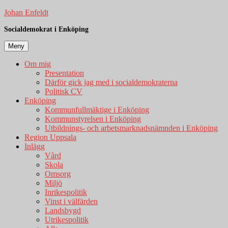
Hoppa
Johan Enfeldt
till
Socialdemokrat i Enköping
innehåll
Meny
Om mig
Presentation
Därför gick jag med i socialdemokraterna
Politisk CV
Enköping
Kommunfullmäktige i Enköping
Kommunstyrelsen i Enköping
Utbildnings- och arbetsmarknadsnämnden i Enköping
Region Uppsala
Inlägg
Vård
Skola
Omsorg
Miljö
Inrikespolitik
Vinst i välfärden
Landsbygd
Utrikespolitik