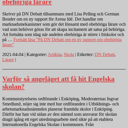
obehöriga lärare
Skriver på DN Debatt tillsammans med Lisa Pelling och German
Bender om en ny rapport för Arena Idé. Det handlar om
marknadsmekanismer som gör det lönsamt med obehöriga lärare och
vad som behöver göras för att skapa incitament att satsa på behöriga.
Att fortsätta som idag när andelen obehöriga är större i friskolor och
på …
Fortsätt läsa
”På DN Debatt om en ny rapport om obehöriga
lärare”
2021-04-04 | Kategorier:
Artiklar
,
Skola
| Etiketter:
DN Debatt
,
Lärare
|
Varför så angeläget att få hit Engelska
skolan?
Kommunstyrelsens ordförande i Enköping, Moderaternas Ingvar
Smedlund, nöjer sig inte med hur ordföranden i Utbildnings- och
arbetsmarknadsnämnden planerar framtida skolor i Enköping.
Därför har han vid sidan av den nämnd som ansvarar för skolan
dragit igång ett eget utredningsarbete med sikte på att etablera
Internationella Engelska Skolan i kommunen. Från