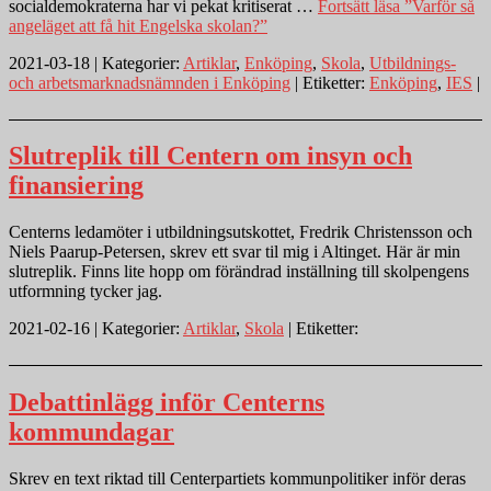
socialdemokraterna har vi pekat kritiserat …
Fortsätt läsa
”Varför så
angeläget att få hit Engelska skolan?”
2021-03-18 | Kategorier:
Artiklar
,
Enköping
,
Skola
,
Utbildnings-
och arbetsmarknadsnämnden i Enköping
| Etiketter:
Enköping
,
IES
|
Slutreplik till Centern om insyn och
finansiering
Centerns ledamöter i utbildningsutskottet, Fredrik Christensson och
Niels Paarup-Petersen, skrev ett svar til mig i Altinget. Här är min
slutreplik. Finns lite hopp om förändrad inställning till skolpengens
utformning tycker jag.
2021-02-16 | Kategorier:
Artiklar
,
Skola
| Etiketter:
Debattinlägg inför Centerns
kommundagar
Skrev en text riktad till Centerpartiets kommunpolitiker inför deras