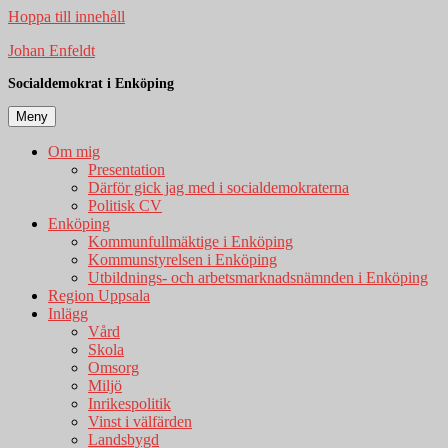
Hoppa till innehåll
Johan Enfeldt
Socialdemokrat i Enköping
Meny
Om mig
Presentation
Därför gick jag med i socialdemokraterna
Politisk CV
Enköping
Kommunfullmäktige i Enköping
Kommunstyrelsen i Enköping
Utbildnings- och arbetsmarknadsnämnden i Enköping
Region Uppsala
Inlägg
Vård
Skola
Omsorg
Miljö
Inrikespolitik
Vinst i välfärden
Landsbygd