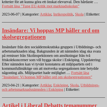
kriterier för att kunna göra ett önskat elevurval. Den hårdaste …
Fortsätt läsa
”Tung EU-kritik mot marknadsskolan”
2023-06-07 | Kategorier:
Artiklar
,
Inrikespolitik
,
Skola
| Etiketter:
Insändare: Vi hoppas MP håller ord om
skolsegregationen
Insändare från den socialdemokratiska gruppen i Utbildnings- och
arbetsmarknaden idag. Bakgrunden är att nämnden idag ska svara
på remisser från Skolinspektionen om ansökningar från två
friskolekoncerner som vill bygga skolor i Enköping. Uppdatering:
Efter nämnden kan vi tyvärr konstatera att miljöpartiets ord i
kommunfullmäktige om att motverka segregationen inte betydde
någonting alls. Miljöpartiet hade möjlighet …
Fortsätt läsa
”Insändare: Vi hoppas MP håller ord om skolsegregationen”
2023-04-21 | Kategorier:
Artiklar
,
Enköping
,
Skola
,
Utbildnings-
och arbetsmarknadsnämnden i Enköping
| Etiketter:
Artikel i Liberal Debatts temanummer