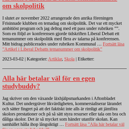
om skolpolitik
I slutet av november 2022 arrangerade den anrika föreningen
Frisinnade klubben en temadag om skolpolitik. Det var ett mycket
ambitiöst program och jag deltog med ett pass under rubriken ””.
Som en följd av konferensen gjorde tidskriften Liberal Debatt ett
temanummer om skolpolitik med flera av talarna på konferensen.
Mitt bidrag publicerades under rubriken Kommunal …
Fortsätt läsa
”Artikel i Liberal Debatts temanummer om skolpolitik”
2023-03-02 | Kategorier:
Artiklar
,
Skola
| Etiketter:
Alla här betalar väl för en egen
studybuddy?
Jag skriver om den växande läxhjälpsmarkanden i Aftonbladet
Kultur. Det undergräver likvärdigheten, kommersialiserar lärandet
och sätter fingret på att det faktiskt inte alls är rimligt att jämföra
skolors prestationer och på så sätt styra resurser eller tala om bra och
dåliga skolor. Det är så mycket som händer utanför skolan. Kan
samhället hålla ihop långsiktigt …
Fortsätt läsa
”Alla här betalar väl