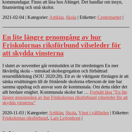
kommundagar. Finns att läsa hos Altinget. Det handlar om insyn,
finansiering och små skolor.
2021-02-04 | Kategorier:
Artiklar
,
Skola
| Etiketter:
Centerpartiet
|
En lite längre genomgång av hur
Friskolornas riksförbund vilseleder för
att skydda vinsterna
I slutet av november går remisstiden ut för utredningen En mer
likvärdig skola – minskad skolsegregation och förbättrad
resurstilldelning (SOU 2020:28). Ett av de viktigaste förslagen är att
sänka ersättningen till de fristående skolorna eftersom de inte har
samma uppdrag och ansvar som de kommunala. Om detta råder det
allt bredare enighet. Kommunala skolor har …
Fortsätt läsa
”En lite
längre genomgång av hur Friskolornas riksförbund vilseleder för att
skydda vinsterna”
2020-11-03 | Kategorier:
Artiklar
,
Skola
,
Vinst i välfärden
| Etiketter:
Friskolornas riksförbund
,
Lars Leijonborg
|