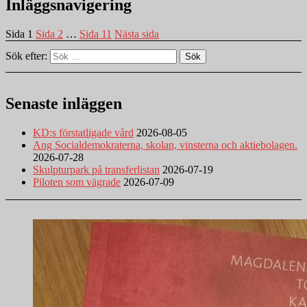
Inläggsnavigering
Sida
1
Sida
2
…
Sida
11
Nästa sida
Sök efter:
Sök
Senaste inläggen
KD:s förstatligade vård
2026-08-05
Ang Socialdemokraterna, skolan, vinsterna och aktiebolagen.
2026-07-28
Skulpturpark på transferlistan
2026-07-19
Piloten som vägrade
2026-07-09