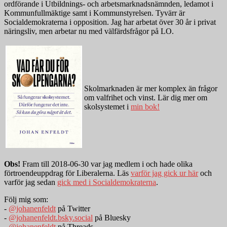
ordförande i Utbildnings- och arbetsmarknadsnämnden, ledamot i
Kommunfullmäktige samt i Kommunstyrelsen. Tyvärr är
Socialdemokraterna i opposition. Jag har arbetat över 30 år i privat
näringsliv, men arbetar nu med välfärdsfrågor på LO.
Skolmarknaden är mer komplex än frågor
om valfrihet och vinst. Lär dig mer om
skolsystemet i
min bok!
Obs!
Fram till 2018-06-30 var jag medlem i och hade olika
förtroendeuppdrag för Liberalerna. Läs
varför jag gick ur här
och
varför jag sedan
gick med i Socialdemokraterna
.
Följ mig som:
-
@johanenfeldt
på Twitter
-
@johanenfeldt.bsky.social
på Bluesky
-
@johanenfeldt
på Threads