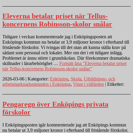
Eleverna betalar priset när Tellus-
koncernens Robinsson-skolor snålar
Tidigare i veckan kommenterade jag i Enköpingsposten att
Enköpings kommun nu betalar ut 3,9 miljoner kronor i efterhand till
fristående förskolor. Vi tvingas till det utan att kunna ställa krav på
sådant som personal och lokaler. Mer om det i ett tidigare inlägg.
Problemet är ännu större i grundskolan. Där förekommer dramatiska
skillnader i lärarbehörighet …
Fortsätt läsa
”Eleverna betalar priset
när Tellus-koncernens Robinsson-skolor snålar”
2026-03-06 | Kategorier:
Enköping
,
Skola
,
Utbildnings- och
arbetsmarknadsnämnden i Enköping
,
Vinst i välfärden
| Etiketter:
Pengaregn över Enköpings privata
förskolor
I Enköpingsposten igår kommenterade jag att Enköpings kommun
nu betalar ut 3,9 miljoner kronor i efterhand till fristående förskolor.