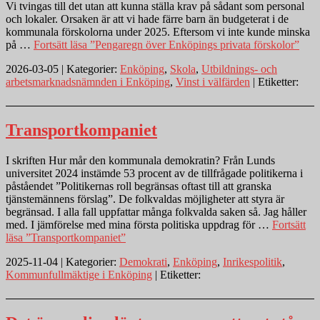
Vi tvingas till det utan att kunna ställa krav på sådant som personal
och lokaler. Orsaken är att vi hade färre barn än budgeterat i de
kommunala förskolorna under 2025. Eftersom vi inte kunde minska
på …
Fortsätt läsa
”Pengaregn över Enköpings privata förskolor”
2026-03-05 | Kategorier:
Enköping
,
Skola
,
Utbildnings- och
arbetsmarknadsnämnden i Enköping
,
Vinst i välfärden
| Etiketter:
Transportkompaniet
I skriften Hur mår den kommunala demokratin? Från Lunds
universitet 2024 instämde 53 procent av de tillfrågade politikerna i
påståendet ”Politikernas roll begränsas oftast till att granska
tjänstemännens förslag”. De folkvaldas möjligheter att styra är
begränsad. I alla fall uppfattar många folkvalda saken så. Jag håller
med. I jämförelse med mina första politiska uppdrag för …
Fortsätt
läsa
”Transportkompaniet”
2025-11-04 | Kategorier:
Demokrati
,
Enköping
,
Inrikespolitik
,
Kommunfullmäktige i Enköping
| Etiketter: