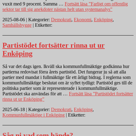
vuxit med 9 procent. Samma …
Fortsätt läsa
”Farligt om offentlig
sektor tar till sig anekdoter nästan helt utan systemanalys”
2025-08-06 | Kategorier:
Demokrati
,
Ekonomi
,
Enköping
,
Samhällsbygge
| Etiketter:
Partistödet fortsätter rinna ut ur
Enköping
Så var det dags igen. Ikväll ska kommunfullmäktige godkänna hur
partierna redovisat förra årets partistöd. Det fungerar ju så att alla
partier med mandat i fullmäktige får ett årligt bidrag. I reglerna som
kommunfullmäktige beslutat om är syftet tydligt: Partistöd ges till de
politiska partier som är representerade i kommunfullmäktige.
Partistödet ska användas för att …
Fortsätt läsa
”Partistödet fortsätter
rinna ut ur Enköping”
2025-06-18 | Kategorier:
Demokrati
,
Enköping
,
Kommunfullmäktige i Enköping
| Etiketter:
Såg ni vad som hände?