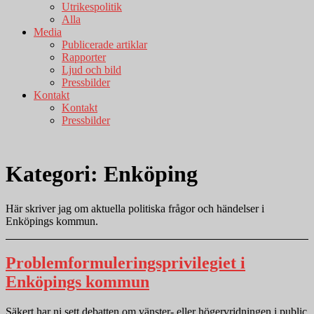
Utrikespolitik
Alla
Media
Publicerade artiklar
Rapporter
Ljud och bild
Pressbilder
Kontakt
Kontakt
Pressbilder
Kategori:
Enköping
Här skriver jag om aktuella politiska frågor och händelser i
Enköpings kommun.
Problemformuleringsprivilegiet i
Enköpings kommun
Säkert har ni sett debatten om vänster- eller högervridningen i public