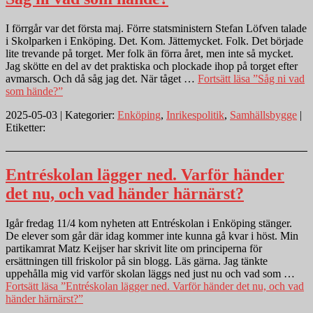
I förrgår var det första maj. Förre statsministern Stefan Löfven talade
i Skolparken i Enköping. Det. Kom. Jättemycket. Folk. Det började
lite trevande på torget. Mer folk än förra året, men inte så mycket.
Jag skötte en del av det praktiska och plockade ihop på torget efter
avmarsch. Och då såg jag det. När tåget …
Fortsätt läsa
”Såg ni vad
som hände?”
2025-05-03 | Kategorier:
Enköping
,
Inrikespolitik
,
Samhällsbygge
|
Etiketter:
Entréskolan lägger ned. Varför händer
det nu, och vad händer härnärst?
Igår fredag 11/4 kom nyheten att Entréskolan i Enköping stänger.
De elever som går där idag kommer inte kunna gå kvar i höst. Min
partikamrat Matz Keijser har skrivit lite om principerna för
ersättningen till friskolor på sin blogg. Läs gärna. Jag tänkte
uppehålla mig vid varför skolan läggs ned just nu och vad som …
Fortsätt läsa
”Entréskolan lägger ned. Varför händer det nu, och vad
händer härnärst?”