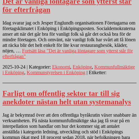
Det är vanliga löntagare som ytterst står
för efterfrågan
Idag svarar jag och Jesper Englundh organisationen Företagarna om
företagsklimatet i Enköping i Enköpingsposten. Socialdemokraterna
anser att när det går bra för vanligt folk så går det också bra för de
mindre företagen. Och omvänt, när vanligt folk har svårt att få lönen
att räcka blir det helt enkelt för lite kvar restaurangbesök, kläder,
nöjen, …
Fortsätt läsa
”Det är vanliga löntagare som ytterst står för
efterfrågan”
2025-10-24 | Kategorier:
Ekonomi
,
Enköping
,
Kommunfullmäktige
i Enköping
,
Kommunstyrelsen i Enköping
| Etiketter:
Farligt om offentlig sektor tar till sig
anekdoter nästan helt utan systemanalys
Jag är bekymrad över att den offentliga byråkratin växer snabbare än
verksamheten. På nästa kommunfullmäktige ska jag få svar på en
interpellation som handlar om hur det kommer sig att antalet
anställda i kategorin ledning, utveckling och stöd i Enköpings
kommun ökat med 18 procent sedan 2018, när befolkningen bara