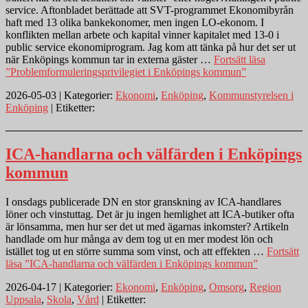
service. Aftonbladet berättade att SVT-programmet Ekonomibyrån
haft med 13 olika bankekonomer, men ingen LO-ekonom. I
konflikten mellan arbete och kapital vinner kapitalet med 13-0 i
public service ekonomiprogram. Jag kom att tänka på hur det ser ut
när Enköpings kommun tar in externa gäster …
Fortsätt läsa
”Problemformuleringsprivilegiet i Enköpings kommun”
2026-05-03 | Kategorier:
Ekonomi
,
Enköping
,
Kommunstyrelsen i
Enköping
| Etiketter:
ICA-handlarna och välfärden i Enköpings
kommun
I onsdags publicerade DN en stor granskning av ICA-handlares
löner och vinstuttag. Det är ju ingen hemlighet att ICA-butiker ofta
är lönsamma, men hur ser det ut med ägarnas inkomster? Artikeln
handlade om hur många av dem tog ut en mer modest lön och
istället tog ut en större summa som vinst, och att effekten …
Fortsätt
läsa
”ICA-handlarna och välfärden i Enköpings kommun”
2026-04-17 | Kategorier:
Ekonomi
,
Enköping
,
Omsorg
,
Region
Uppsala
,
Skola
,
Vård
| Etiketter: