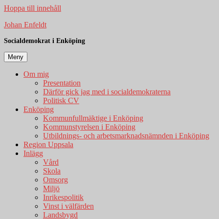
Hoppa till innehåll
Johan Enfeldt
Socialdemokrat i Enköping
Meny
Om mig
Presentation
Därför gick jag med i socialdemokraterna
Politisk CV
Enköping
Kommunfullmäktige i Enköping
Kommunstyrelsen i Enköping
Utbildnings- och arbetsmarknadsnämnden i Enköping
Region Uppsala
Inlägg
Vård
Skola
Omsorg
Miljö
Inrikespolitik
Vinst i välfärden
Landsbygd