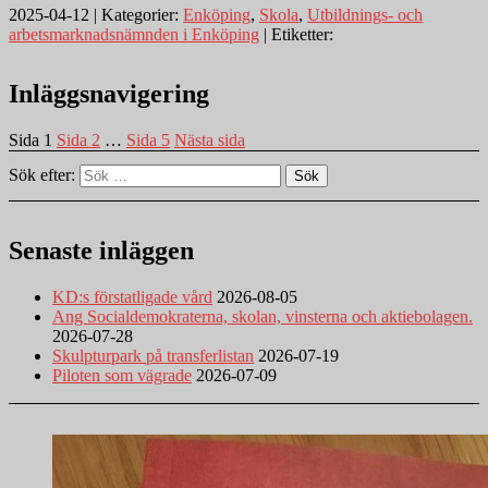
2025-04-12 | Kategorier:
Enköping
,
Skola
,
Utbildnings- och
arbetsmarknadsnämnden i Enköping
| Etiketter:
Inläggsnavigering
Sida
1
Sida
2
…
Sida
5
Nästa sida
Sök efter:
Sök
Senaste inläggen
KD:s förstatligade vård
2026-08-05
Ang Socialdemokraterna, skolan, vinsterna och aktiebolagen.
2026-07-28
Skulpturpark på transferlistan
2026-07-19
Piloten som vägrade
2026-07-09