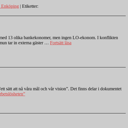
i Enköping
| Etiketter:
aft med 13 olika bankekonomer, men ingen LO-ekonom. I konflikten
mmun tar in externa gäster …
Fortsätt läsa
 sätt att nå våra mål och vår vision”. Det finns delar i dokumentet
betslösheten”