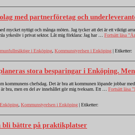
bolag med partnerföretag och underleverant
d mycket nyttigt och många möten. Jag tycker att det är ett viktigt a
la yrkesliv i privat sektor. Låt mig förklara: Jag har …
Fortsätt läsa
”Är 
unfullmäktige i Enköping
,
Kommunstyrelsen i Enköping
| Etiketter:
laneras stora besparingar i Enköping. Men
 om kommunens chefsdag. Det är bra att kommunen löpande jobbar med ch
r är bra, men en del av innehållet gör mig tveksam. Ett …
Fortsätt läsa
”I
 Enköping
,
Kommunstyrelsen i Enköping
| Etiketter:
li bättre på praktikplatser