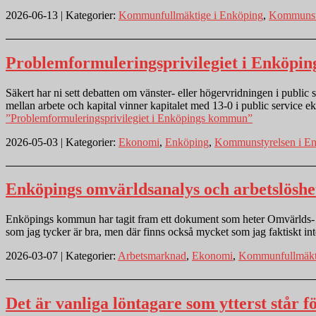
2026-06-13 | Kategorier:
Kommunfullmäktige i Enköping
,
Kommunsty
Problemformuleringsprivilegiet i Enköp
Säkert har ni sett debatten om vänster- eller högervridningen i pub
mellan arbete och kapital vinner kapitalet med 13-0 i public service
”Problemformuleringsprivilegiet i Enköpings kommun”
2026-05-03 | Kategorier:
Ekonomi
,
Enköping
,
Kommunstyrelsen i E
Enköpings omvärldsanalys och arbetslöshe
Enköpings kommun har tagit fram ett dokument som heter Omvärlds- och
som jag tycker är bra, men där finns också mycket som jag faktiskt in
2026-03-07 | Kategorier:
Arbetsmarknad
,
Ekonomi
,
Kommunfullmäkti
Det är vanliga löntagare som ytterst står f