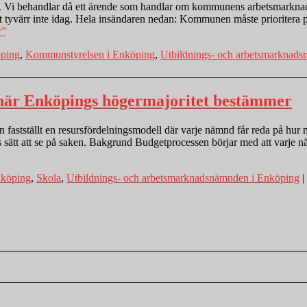
 Vi behandlar då ett ärende som handlar om kommunens arbetsmarknadsi
 det tyvärr inte idag. Hela insändaren nedan: Kommunen måste prioritera 
r”
ping
,
Kommunstyrelsen i Enköping
,
Utbildnings- och arbetsmarknad
när Enköpings högermajoritet bestämmer
 fastställt en resursfördelningsmodell där varje nämnd får reda på hu
 sätt att se på saken. Bakgrund Budgetprocessen börjar med att varje
nköping
,
Skola
,
Utbildnings- och arbetsmarknadsnämnden i Enköping
|