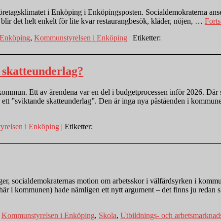
etagsklimatet i Enköping i Enköpingsposten. Socialdemokraterna anser a
 blir det helt enkelt för lite kvar restaurangbesök, kläder, nöjen, …
Forts
 Enköping
,
Kommunstyrelsen i Enköping
| Etiketter:
e skatteunderlag?
ommun. Ett av ärendena var en del i budgetprocessen inför 2026. Där 
och ett ”sviktande skatteunderlag”. Den är inga nya påståenden i komm
relsen i Enköping
| Etiketter:
ger, socialdemokraternas motion om arbetsskor i välfärdsyrken i kommu
t här i kommunen) hade nämligen ett nytt argument – det finns ju redan
,
Kommunstyrelsen i Enköping
,
Skola
,
Utbildnings- och arbetsmarkna