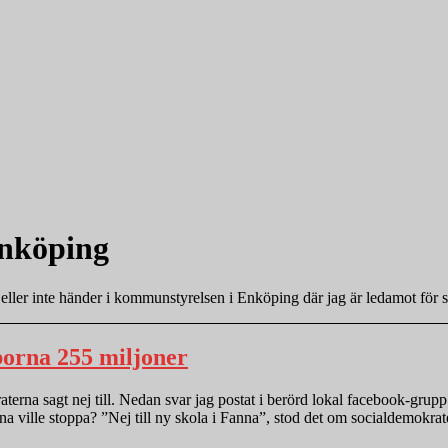
nköping
ller inte händer i kommunstyrelsen i Enköping där jag är ledamot för 
orna 255 miljoner
terna sagt nej till. Nedan svar jag postat i berörd lokal facebook-gru
a ville stoppa? ”Nej till ny skola i Fanna”, stod det om socialdemokrat