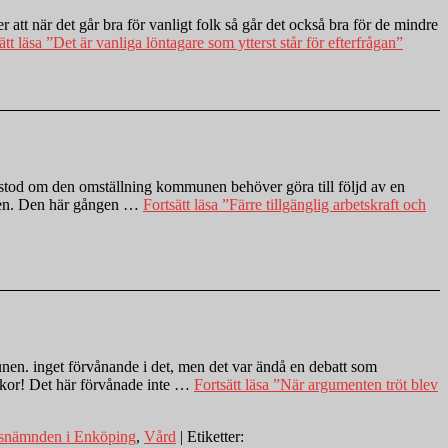
tt när det går bra för vanligt folk så går det också bra för de mindre
ätt läsa
”Det är vanliga löntagare som ytterst står för efterfrågan”
stod om den omställning kommunen behöver göra till följd av en
unen. Den här gången …
Fortsätt läsa
”Färre tillgänglig arbetskraft och
nen. inget förvånande i det, men det var ändå en debatt som
 skor! Det här förvånade inte …
Fortsätt läsa
”När argumenten tröt blev
dsnämnden i Enköping
,
Vård
| Etiketter: