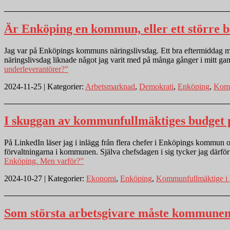
Är Enköping en kommun, eller ett större 
Jag var på Enköpings kommuns näringslivsdag. Ett bra eftermiddag me
näringslivsdag liknade något jag varit med på många gånger i mitt gam
underleverantörer?”
2024-11-25 | Kategorier:
Arbetsmarknad
,
Demokrati
,
Enköping
,
Komm
I skuggan av kommunfullmäktiges budget p
På LinkedIn läser jag i inlägg från flera chefer i Enköpings kommun
förvaltningarna i kommunen. Själva chefsdagen i sig tycker jag därfö
Enköping. Men varför?”
2024-10-27 | Kategorier:
Ekonomi
,
Enköping
,
Kommunfullmäktige i
Som största arbetsgivare måste kommunen b