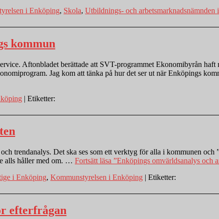
relsen i Enköping
,
Skola
,
Utbildnings- och arbetsmarknadsnämnden 
ings kommun
lic service. Aftonbladet berättade att SVT-programmet Ekonomibyrån h
 ekonomiprogram. Jag kom att tänka på hur det ser ut när Enköpings ko
nköping
| Etiketter:
ten
 trendanalys. Det ska ses som ett verktyg för alla i kommunen och ”ett
te alls håller med om. …
Fortsätt läsa
”Enköpings omvärldsanalys och ar
ge i Enköping
,
Kommunstyrelsen i Enköping
| Etiketter:
ör efterfrågan