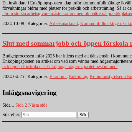
En insändare i Enköpingsposten idag inför kommunfullmäktige ikväll.
förvaltningar bidrar med platser för praktik och arbetsträning. Så är
”Som största arbetsgivare måste kommunen bli bättre på praktikplatse
2024-10-08 | Kategorier:
Arbetsmarknad
,
Kommunfullmäktige i Enkö
Slut med sommarjobb och öppen förskola 
Budgetprocessen inför 2025 har inletts med att tjänstemän i kommunen
Enköpingsposten en artikel om vad som väntar med högermajoritetens
och öppen förskola när Enköpings högermajoritet bestämmer”
2024-04-25 | Kategorier:
Ekonomi
,
Enköping
,
Kommunstyrelsen i E
Inläggsnavigering
Sida
1
Sida
2
Nästa sida
Sök efter:
Sök