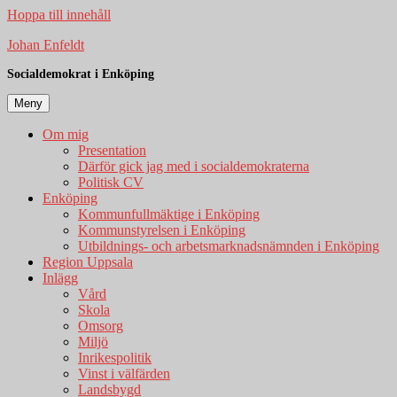
Hoppa till innehåll
Johan Enfeldt
Socialdemokrat i Enköping
Meny
Om mig
Presentation
Därför gick jag med i socialdemokraterna
Politisk CV
Enköping
Kommunfullmäktige i Enköping
Kommunstyrelsen i Enköping
Utbildnings- och arbetsmarknadsnämnden i Enköping
Region Uppsala
Inlägg
Vård
Skola
Omsorg
Miljö
Inrikespolitik
Vinst i välfärden
Landsbygd