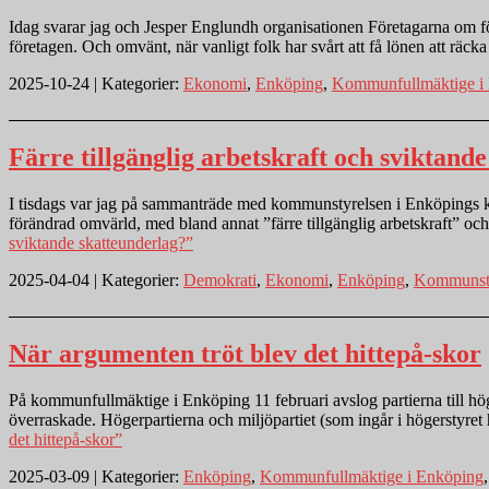
Idag svarar jag och Jesper Englundh organisationen Företagarna om för
företagen. Och omvänt, när vanligt folk har svårt att få lönen att räcka
2025-10-24 | Kategorier:
Ekonomi
,
Enköping
,
Kommunfullmäktige i
Färre tillgänglig arbetskraft och sviktand
I tisdags var jag på sammanträde med kommunstyrelsen i Enköpings k
förändrad omvärld, med bland annat ”färre tillgänglig arbetskraft” 
sviktande skatteunderlag?”
2025-04-04 | Kategorier:
Demokrati
,
Ekonomi
,
Enköping
,
Kommunsty
När argumenten tröt blev det hittepå-skor
På kommunfullmäktige i Enköping 11 februari avslog partierna till hö
överraskade. Högerpartierna och miljöpartiet (som ingår i högerstyre
det hittepå-skor”
2025-03-09 | Kategorier:
Enköping
,
Kommunfullmäktige i Enköping