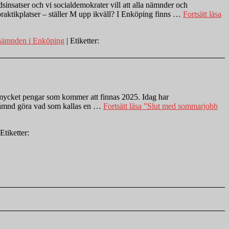
nsatser och vi socialdemokrater vill att alla nämnder och
praktikplatser – ställer M upp ikväll? I Enköping finns …
Fortsätt läsa
snämnden i Enköping
| Etiketter:
r mycket pengar som kommer att finnas 2025. Idag har
 nämnd göra vad som kallas en …
Fortsätt läsa
”Slut med sommarjobb
 Etiketter: