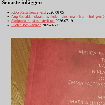
Senaste inläggen
KD:s förstatligade vård
2026-08-05
Ang Socialdemokraterna, skolan, vinsterna och aktiebolagen.
2
Skulpturpark på transferlistan
2026-07-19
Piloten som vägrade
2026-07-09