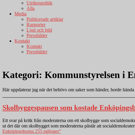
Utrikespolitik
Alla
Media
Publicerade artiklar
Rapporter
Ljud och bild
Pressbilder
Kontakt
Kontakt
Pressbilder
Kategori:
Kommunstyrelsen i E
Här uppdaterar jag när det behövs om saker som händer, borde hända e
Skolbyggespausen som kostade Enköpingsb
Ett svar på kritk från moderaterna om ett skolbygge som socialdemokra
ut det där om skolbygget som moderaterna påstår att socialdemokratern
Enköpingsborna 255 miljoner”