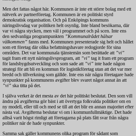
Men det fattas något här. Kommunen är inte ett större bolag med ett
nätverk av partnerföretag. Kommunen är en politiskt styrd
demokratisk organisation. Och på Enköpings kommuns
näringslivsdag var politiken helt osynlig. Inte bland besökarna, där
var vi några stycken, men väl i programmet och på scen. Inte ens
den sedvanliga programpunkten
”Kommunalrådet hälsar
välkommen”
fanns med. Kommunen presenterade sig helt och hållet
som ett företag där olika befattningshavare redogjorde för sina
områden. Det var kommunala tjänstemän som berättade att
”vi”
tagit fram ett nytt näringslivsprogram, att
”vi”
tag it fram ett program
för landsbygdsutveckling och som sade att
”vi”
inte hade någon
strategi för att bli en kommun för logistikföretag utan att det var mer
bredd och tillverkning som gällde. Inte ens när några företagare hade
synpunkter på kommunens avgifter blev svaret något annat än att
”vi”
ska titta på det.
I själva verket är det mesta av det här politiskt beslutat. Den som vill
ändra på avgifterna gör bäst i att övertyga folkvalda politiker om en
ny modell, eller till och med se till att det blir en annan majoritet efter
nästa val. Avgifterna beslutar vi om i kommunfullmäktige. Det hade
alltså varit högst rimligt att företagarna på plats fått svar från några
politiker när de hade synpunkter.
Samma sak gäller kommunens olika program för sådant som