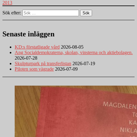
2013
Sök efter:
Sök
Senaste inläggen
KD:s förstatligade vård
2026-08-05
Ang Socialdemokraterna, skolan, vinsterna och aktiebolagen.
2026-07-28
Skulpturpark på transferlistan
2026-07-19
Piloten som vägrade
2026-07-09