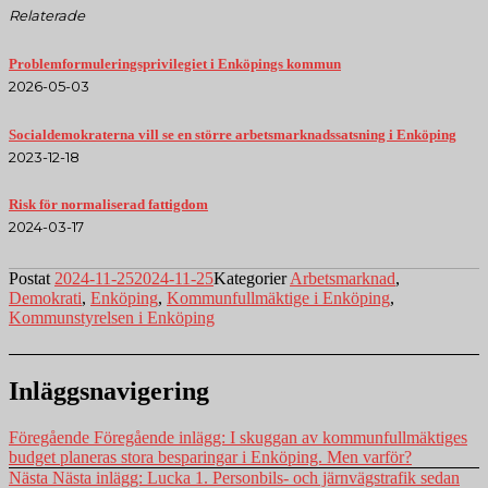
Relaterade
Problemformuleringsprivilegiet i Enköpings kommun
2026-05-03
Socialdemokraterna vill se en större arbetsmarknadssatsning i Enköping
2023-12-18
Risk för normaliserad fattigdom
2024-03-17
Postat
2024-11-25
2024-11-25
Kategorier
Arbetsmarknad
,
Demokrati
,
Enköping
,
Kommunfullmäktige i Enköping
,
Kommunstyrelsen i Enköping
Inläggsnavigering
Föregående
Föregående inlägg:
I skuggan av kommunfullmäktiges
budget planeras stora besparingar i Enköping. Men varför?
Nästa
Nästa inlägg:
Lucka 1. Personbils- och järnvägstrafik sedan