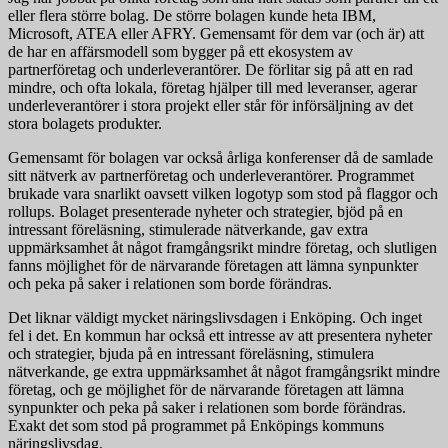
eller flera större bolag. De större bolagen kunde heta IBM,
Microsoft, ATEA eller AFRY. Gemensamt för dem var (och är) att
de har en affärsmodell som bygger på ett ekosystem av
partnerföretag och underleverantörer. De förlitar sig på att en rad
mindre, och ofta lokala, företag hjälper till med leveranser, agerar
underleverantörer i stora projekt eller står för införsäljning av det
stora bolagets produkter.
Gemensamt för bolagen var också årliga konferenser då de samlade
sitt nätverk av partnerföretag och underleverantörer. Programmet
brukade vara snarlikt oavsett vilken logotyp som stod på flaggor och
rollups. Bolaget presenterade nyheter och strategier, bjöd på en
intressant föreläsning, stimulerade nätverkande, gav extra
uppmärksamhet åt något framgångsrikt mindre företag, och slutligen
fanns möjlighet för de närvarande företagen att lämna synpunkter
och peka på saker i relationen som borde förändras.
Det liknar väldigt mycket näringslivsdagen i Enköping. Och inget
fel i det. En kommun har också ett intresse av att presentera nyheter
och strategier, bjuda på en intressant föreläsning, stimulera
nätverkande, ge extra uppmärksamhet åt något framgångsrikt mindre
företag, och ge möjlighet för de närvarande företagen att lämna
synpunkter och peka på saker i relationen som borde förändras.
Exakt det som stod på programmet på Enköpings kommuns
näringslivsdag.