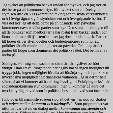
Jag tycker att politikerna backat undan för mycket, och jag tror att
det beror på att kommunen styrs för mycket som ett företag där
styrelsen utse en VD (kommundirektör) för att sköta verksamheten
och i övrigt ägnar sig åt styrdokument och övergripande beslut. Till
viss del tror jag att detta beror på en tidsanda som påverkar
kommuner oavsett vilka partier som styr. Den stora anledningen till
att de politiker som medborgarna har röstat fram backar undan och
lämnar allt mer till tjänstemän anser jag dock är ideologisk. Partier
till höger driver styrmodeller och budgetprinciper som gör att
politiker får allt mindre möjligheter att påverka. Och idag är det
partier till höger som dominerar det politiska fältet. Det behöver vi
ändra på.
Slutligen. För mig som socialdemokrat är näringslivet oerhört
viktigt. Utan ett väl fungerande näringsliv har vi ingen möjlighet till
trygga jobb, ingen möjlighet för alla att försörja sig, och i praktiken
mycket små möjligheter att finansiera välfärden. Jag är därför helt
säker på att vi kommer att ha näringslivsdagar i Enköping också när
socialdemokraterna styr kommunen, men vi kommer då göra det
mycket tydligare vad som är politiska beslut och vad som inte är det.
I inbjudan till näringslivsdagen stod att det var
”en dag för dialog
och möten mellan
kommun
och
näringsliv
”
. Som programmet var
utformat var det nu en dialog mellan
kommunala tjänstemän
och
näringsliv
. Sådant behövs såklart. Men företagare som har idéer,