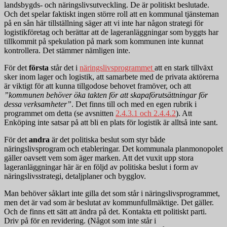
landsbygds- och näringslivsutveckling. De är politiskt beslutade.
Och det spelar faktiskt ingen större roll att en kommunal tjänsteman
på en sån här tillställning säger att vi inte har någon strategi för
logistikföretag och berättar att de lageranläggningar som byggts har
tillkommit på spekulation på mark som kommunen inte kunnat
kontrollera. Det stämmer nämligen inte.
För det
första
står det i
näringslivsprogrammet
att en stark tillväxt
sker inom lager och logistik, att samarbete med de privata aktörerna
är viktigt för att kunna tillgodose behovet framöver, och att
”kommunen behöver öka takten för att skapaförutsättningar för
dessa verksamheter”
. Det finns till och med en egen rubrik i
programmet om detta (se avsnitten
2.4.3.1 och 2.4.4.2
). Att
Enköping inte satsar på att bli en plats för logistik är alltså inte sant.
För det
andra
är det politiska beslut som styr både
näringslivsprogram och etableringar. Det kommunala planmonopolet
gäller oavsett vem som äger marken. Att det vuxit upp stora
lageranläggningar här är en följd av politiska beslut i form av
näringslivsstrategi, detaljplaner och bygglov.
Man behöver såklart inte gilla det som står i näringslivsprogrammet,
men det är vad som är beslutat av kommunfullmäktige. Det gäller.
Och de finns ett sätt att ändra på det. Kontakta ett politiskt parti.
Driv på för en revidering. (Något som inte står i