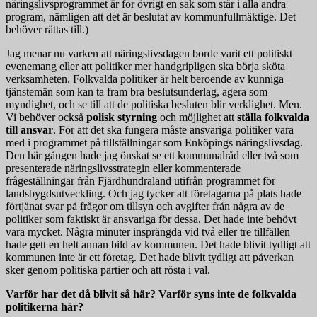
näringslivsprogrammet är för övrigt en sak som står i alla andra
program, nämligen att det är beslutat av kommunfullmäktige. Det
behöver rättas till.)
Jag menar nu varken att näringslivsdagen borde varit ett politiskt
evenemang eller att politiker mer handgripligen ska börja sköta
verksamheten. Folkvalda politiker är helt beroende av kunniga
tjänstemän som kan ta fram bra beslutsunderlag, agera som
myndighet, och se till att de politiska besluten blir verklighet. Men.
Vi behöver också
polisk styrning
och möjlighet att
ställa folkvalda
till ansvar
. För att det ska fungera måste ansvariga politiker vara
med i programmet på tillställningar som Enköpings näringslivsdag.
Den här gången hade jag önskat se ett kommunalråd eller två som
presenterade näringslivsstrategin eller kommenterade
frågeställningar från Fjärdhundraland utifrån programmet för
landsbygdsutveckling. Och jag tycker att företagarna på plats hade
förtjänat svar på frågor om tillsyn och avgifter från några av de
politiker som faktiskt är ansvariga för dessa. Det hade inte behövt
vara mycket. Några minuter insprängda vid två eller tre tillfällen
hade gett en helt annan bild av kommunen. Det hade blivit tydligt att
kommunen inte är ett företag. Det hade blivit tydligt att påverkan
sker genom politiska partier och att rösta i val.
Varför har det då blivit så här? Varför syns inte de folkvalda
politikerna här?