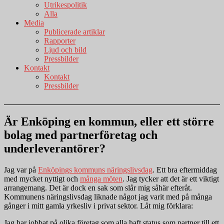
Utrikespolitik
Alla
Media
Publicerade artiklar
Rapporter
Ljud och bild
Pressbilder
Kontakt
Kontakt
Pressbilder
Är Enköping en kommun, eller ett större
bolag med partnerföretag och
underleverantörer?
Jag var på
Enköpings kommuns näringslivsdag
. Ett bra eftermiddag
med mycket nyttigt och
många möten
. Jag tycker att det är ett viktigt
arrangemang. Det är dock en sak som slår mig såhär efteråt.
Kommunens näringslivsdag liknade något jag varit med på många
gånger i mitt gamla yrkesliv i privat sektor. Låt mig förklara:
Jag har jobbat på olika företag som alla haft status som partner till ett