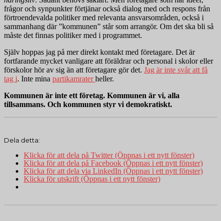
frågor och synpunkter förtjänar också dialog med och respons från
förtroendevalda politiker med relevanta ansvarsområden, också i
sammanhang där ”kommunen” står som arrangör. Om det ska bli så
måste det finnas politiker med i programmet.
Själv hoppas jag på mer direkt kontakt med företagare. Det är
fortfarande mycket vanligare att föräldrar och personal i skolor eller
förskolor hör av sig än att företagare gör det.
Jag är inte svår att få
tag i
. Inte mina
partikamrater
heller.
Kommunen är inte ett företag. Kommunen är vi, alla
tillsammans.
Och kommunen styr vi demokratiskt.
Dela detta:
Klicka för att dela på Twitter (Öppnas i ett nytt fönster)
Klicka för att dela på Facebook (Öppnas i ett nytt fönster)
Klicka för att dela via LinkedIn (Öppnas i ett nytt fönster)
Klicka för utskrift (Öppnas i ett nytt fönster)