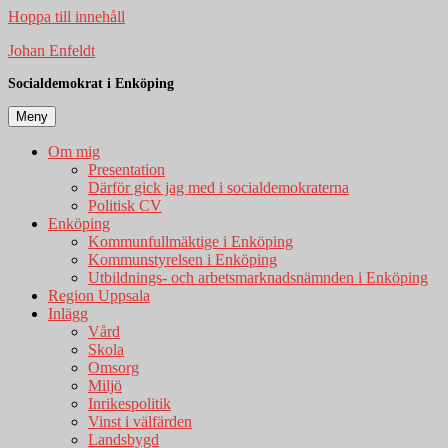
Hoppa till innehåll
Johan Enfeldt
Socialdemokrat i Enköping
Meny
Om mig
Presentation
Därför gick jag med i socialdemokraterna
Politisk CV
Enköping
Kommunfullmäktige i Enköping
Kommunstyrelsen i Enköping
Utbildnings- och arbetsmarknadsnämnden i Enköping
Region Uppsala
Inlägg
Vård
Skola
Omsorg
Miljö
Inrikespolitik
Vinst i välfärden
Landsbygd