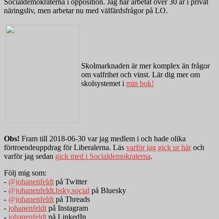
Socialdemokraterna i opposition. Jag har arbetat över 30 år i privat
näringsliv, men arbetar nu med välfärdsfrågor på LO.
Skolmarknaden är mer komplex än frågor
om valfrihet och vinst. Lär dig mer om
skolsystemet i
min bok!
Obs!
Fram till 2018-06-30 var jag medlem i och hade olika
förtroendeuppdrag för Liberalerna. Läs
varför jag gick ur här
och
varför jag sedan
gick med i Socialdemokraterna
.
Följ mig som:
-
@johanenfeldt
på Twitter
-
@johanenfeldt.bsky.social
på Bluesky
-
@johanenfeldt
på Threads
-
johanenfeldt
på Instagram
-
johanenfeldt
på LinkedIn