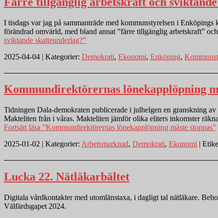
Färre tillgänglig arbetskraft och sviktand
I tisdags var jag på sammanträde med kommunstyrelsen i Enköpings k
förändrad omvärld, med bland annat ”färre tillgänglig arbetskraft” 
sviktande skatteunderlag?”
2025-04-04 | Kategorier:
Demokrati
,
Ekonomi
,
Enköping
,
Kommunsty
Kommundirektörernas lönekapplöpning må
Tidningen Dala-demokraten publicerade i julhelgen en granskning av v
Makteliten från i våras. Makteliten jämför olika eliters inkomster räk
Fortsätt läsa
”Kommundirektörernas lönekapplöpning måste stoppas”
2025-01-02 | Kategorier:
Arbetsmarknad
,
Demokrati
,
Ekonomi
| Etike
Lucka 22. Nätläkarbältet
Digitala vårdkontakter med utomlänstaxa, i dagligt tal nätläkare. Be
Välfärdsgapet 2024.