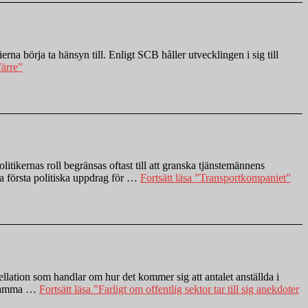
na börja ta hänsyn till. Enligt SCB håller utvecklingen i sig till
färre”
tikernas roll begränsas oftast till att granska tjänstemännens
na första politiska uppdrag för …
Fortsätt läsa
”Transportkompaniet”
llation som handlar om hur det kommer sig att antalet anställda i
. Samma …
Fortsätt läsa
”Farligt om offentlig sektor tar till sig anekdoter