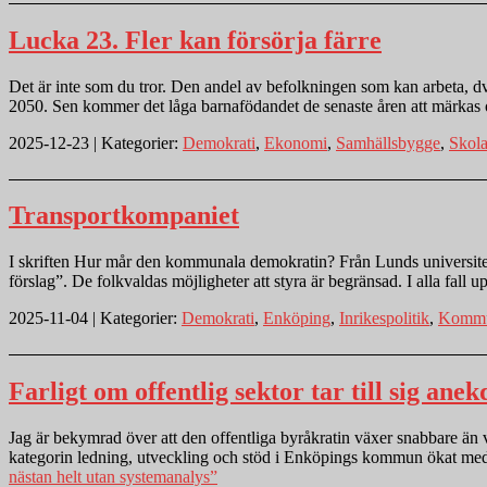
Lucka 23. Fler kan försörja färre
Det är inte som du tror. Den andel av befolkningen som kan arbeta, dvs 
2050. Sen kommer det låga barnafödandet de senaste åren att märkas
2025-12-23 | Kategorier:
Demokrati
,
Ekonomi
,
Samhällsbygge
,
Skol
Transportkompaniet
I skriften Hur mår den kommunala demokratin? Från Lunds universitet 20
förslag”. De folkvaldas möjligheter att styra är begränsad. I alla fal
2025-11-04 | Kategorier:
Demokrati
,
Enköping
,
Inrikespolitik
,
Kommun
Farligt om offentlig sektor tar till sig ane
Jag är bekymrad över att den offentliga byråkratin växer snabbare än 
kategorin ledning, utveckling och stöd i Enköpings kommun ökat me
nästan helt utan systemanalys”