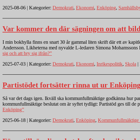
2025-08-06 | Kategorier:
Demokrati
,
Ekonomi
,
Enköping
,
Samhällsb
Var kommer den där sägningen om att bilda 
I min bokhylla finns en snart 30 år gammal liten skrift där ett av kap
Andersson. Likheterna med nyvalde L-ledaren Simona Mohamssons Bild
sig och att bry sig ifrån?”
2025-07-03 | Kategorier:
Demokrati
,
Ekonomi
,
Inrikespolitik
,
Skola
| 
Partistödet fortsätter rinna ut ur Enköpin
Så var det dags igen. Ikväll ska kommunfullmäktige godkänna hur partier
kommunfullmäktige beslutat om är syftet tydligt: Partistöd ges till de
Enköping”
2025-06-18 | Kategorier:
Demokrati
,
Enköping
,
Kommunfullmäktige 