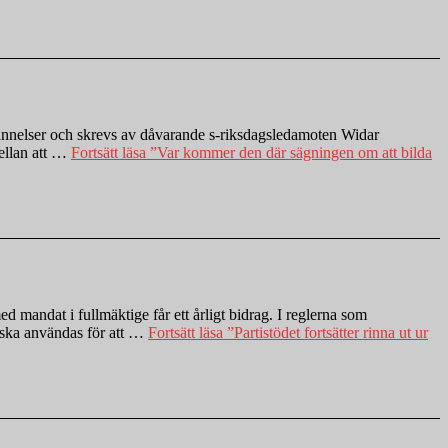
Bekännelser och skrevs av dåvarande s-riksdagsledamoten Widar
ellan att …
Fortsätt läsa
”Var kommer den där sägningen om att bilda
d mandat i fullmäktige får ett årligt bidrag. I reglerna som
t ska användas för att …
Fortsätt läsa
”Partistödet fortsätter rinna ut ur