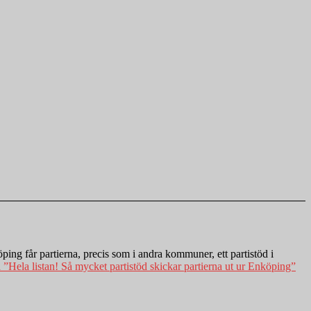
ping får partierna, precis som i andra kommuner, ett partistöd i
a
”Hela listan! Så mycket partistöd skickar partierna ut ur Enköping”