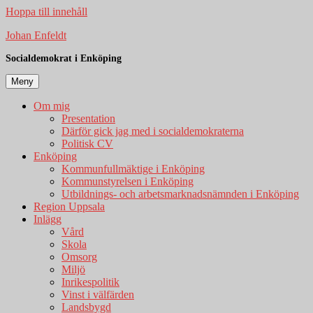
Hoppa till innehåll
Johan Enfeldt
Socialdemokrat i Enköping
Meny
Om mig
Presentation
Därför gick jag med i socialdemokraterna
Politisk CV
Enköping
Kommunfullmäktige i Enköping
Kommunstyrelsen i Enköping
Utbildnings- och arbetsmarknadsnämnden i Enköping
Region Uppsala
Inlägg
Vård
Skola
Omsorg
Miljö
Inrikespolitik
Vinst i välfärden
Landsbygd