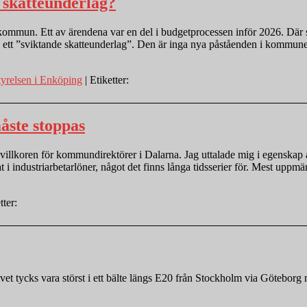
e skatteunderlag?
ommun. Ett av ärendena var en del i budgetprocessen inför 2026. Där 
och ett ”sviktande skatteunderlag”. Den är inga nya påståenden i komm
relsen i Enköping
| Etiketter:
ste stoppas
illkoren för kommundirektörer i Dalarna. Jag uttalade mig i egenskap a
nat i industriarbetarlöner, något det finns långa tidsserier för. Mest 
tter:
hovet tycks vara störst i ett bälte längs E20 från Stockholm via Götebo