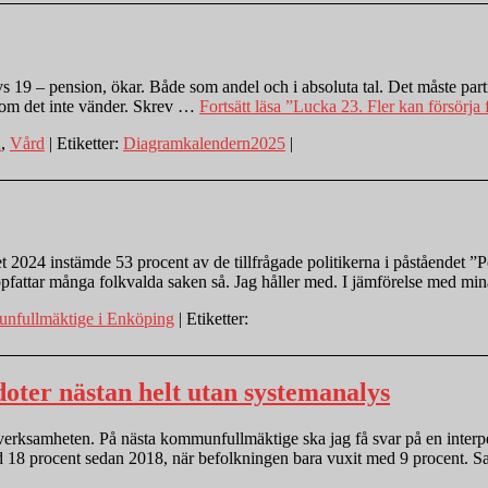
19 – pension, ökar. Både som andel och i absoluta tal. Det måste partier
 om det inte vänder. Skrev …
Fortsätt läsa
”Lucka 23. Fler kan försörja 
a
,
Vård
| Etiketter:
Diagramkalendern2025
|
24 instämde 53 procent av de tillfrågade politikerna i påståendet ”Poli
l uppfattar många folkvalda saken så. Jag håller med. I jämförelse med mi
fullmäktige i Enköping
| Etiketter:
kdoter nästan helt utan systemanalys
verksamheten. På nästa kommunfullmäktige ska jag få svar på en interpe
d 18 procent sedan 2018, när befolkningen bara vuxit med 9 procent