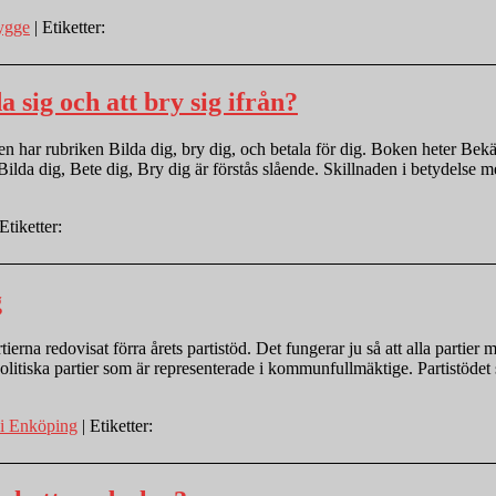
ygge
| Etiketter:
sig och att bry sig ifrån?
itlen har rubriken Bilda dig, bry dig, och betala för dig. Boken heter 
a dig, Bete dig, Bry dig är förstås slående. Skillnaden i betydelse m
Etiketter:
g
na redovisat förra årets partistöd. Det fungerar ju så att alla partier me
 politiska partier som är representerade i kommunfullmäktige. Partistöde
i Enköping
| Etiketter: