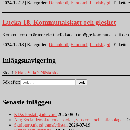
2024-12-22 | Kategorier:
Demokrati
,
Ekonomi
,
Landsbygd
| Etiketter
Lucka 18. Kommunalskatt och gleshet
Kommuner som är mer glest befolkade har högre kommunalskatt och o
2024-12-18 | Kategorier:
Demokrati
,
Ekonomi
,
Landsbygd
| Etiketter
Inläggsnavigering
Sida
1
Sida
2
Sida
3
Nästa sida
Sök efter:
Sök
Senaste inläggen
KD:s förstatligade vård
2026-08-05
Ang Socialdemokraterna, skolan, vinsterna och aktiebolagen.
2
Skulpturpark på transferlistan
2026-07-19