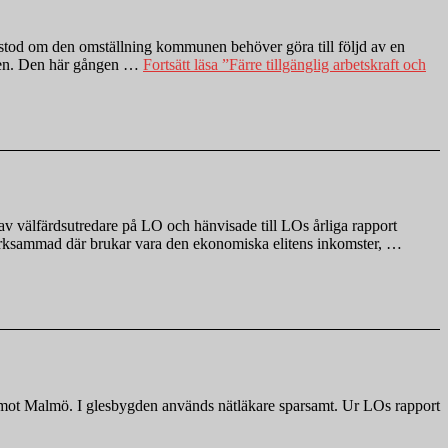
stod om den omställning kommunen behöver göra till följd av en
unen. Den här gången …
Fortsätt läsa
”Färre tillgänglig arbetskraft och
v välfärdsutredare på LO och hänvisade till LOs årliga rapport
uppmärksammad där brukar vara den ekonomiska elitens inkomster, …
rg mot Malmö. I glesbygden används nätläkare sparsamt. Ur LOs rapport