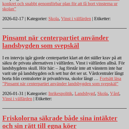
konkret och snabbt genomförbar plan för att få bort vinsterna ur
skolan”
2026-02-17 | Kategorier:
Skola
,
Vinst i välfärden
| Etiketter:
Pinsamt när centerpartiet använder
landsbygden som svepskäl
I en intervju igår gjorde centerpartiet klart att det ställer krav på att
säkra de privata alternativen i välfärden. Vinst i välfärden alltså. För
landsbygdens skull. Hör här: – Jag förstår inte att vänstern inte har
varit ute på landsbygden och sett hur det ser ut. Vårdcentraler långt
borta från centralorter är privatdrivna, skolor långt …
Fortsätt läsa
”Pinsamt när centerpartiet använder landsbygden som svepskäl”
2026-01-31 | Kategorier:
Inrikespolitik
,
Landsbygd
,
Skola
,
Vård
,
Vinst i välfärden
| Etiketter:
Friskolorna säkrade både sina intäkter
och sin rätt till egna köer