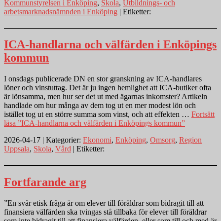
Kommunstyrelsen i Enköping
,
Skola
,
Utbildnings- och
arbetsmarknadsnämnden i Enköping
| Etiketter:
ICA-handlarna och välfärden i Enköpings
kommun
I onsdags publicerade DN en stor granskning av ICA-handlares
löner och vinstuttag. Det är ju ingen hemlighet att ICA-butiker ofta
är lönsamma, men hur ser det ut med ägarnas inkomster? Artikeln
handlade om hur många av dem tog ut en mer modest lön och
istället tog ut en större summa som vinst, och att effekten …
Fortsätt
läsa
”ICA-handlarna och välfärden i Enköpings kommun”
2026-04-17 | Kategorier:
Ekonomi
,
Enköping
,
Omsorg
,
Region
Uppsala
,
Skola
,
Vård
| Etiketter:
Fortfarande arg
”En svår etisk fråga är om elever till föräldrar som bidragit till att
finansiera välfärden ska tvingas stå tillbaka för elever till föräldrar
som inte bidragit till att finansiera välfärden, eller som till och med är