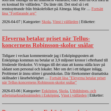
en kostnad för välfärden.” Du läste rätt. Det stod så i ett
remissyttrande från friskolefolket på Almega. Idag för …
Fortsätt
läsa
”Fortfarande arg”
2026-04-07 | Kategorier:
Skola
,
Vinst i välfärden
| Etiketter:
Eleverna betalar priset när Tellus-
koncernens Robinsson-skolor snålar
Tidigare i veckan kommenterade jag i Enköpingsposten att
Enköpings kommun nu betalar ut 3,9 miljoner kronor i efterhand till
fristående förskolor. Vi tvingas till det utan att kunna ställa krav på
sådant som personal och lokaler. Mer om det i ett tidigare inlägg.
Problemet är ännu större i grundskolan. Där förekommer dramatiska
skillnader i lärarbehörighet …
Fortsätt läsa
”Eleverna betalar priset
när Tellus-koncernens Robinsson-skolor snålar”
2026-03-06 | Kategorier:
Enköping
,
Skola
,
Utbildnings- och
arbetsmarknadsnämnden i Enköping
,
Vinst i välfärden
| Etiketter: