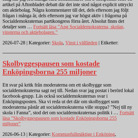
artikel på Aftonbladet debatt där det inte stod något explicit uttryckt
om aktiebolag. Några kommentarer till det, dels eftersom jag följt
frågan i många år, dels eftersom jag var högst aktiv i frågorna på
Socialdemokraternas partikongress förra året. Absolut finns det
detaljer som …
Fortsätt läsa
”Ang Socialdemokraterna, skolan,
vinsterna och aktiebolagen.”
2026-07-28 | Kategorier:
Skola
,
Vinst i välfärden
| Etiketter:
Skolbyggespausen som kostade
Enköpingsborna 255 miljoner
Ett svar på kritk från moderaterna om ett skolbygge som
socialdemokraterna sagt nej till. Nedan svar jag postat i berörd lokal
facebook-grupp. Läs också socialdemokraternas svar i
Enköpingsposten. Ska vi reda ut det där om skolbygget som
moderaterna påstår att socialdemokraterna ville stoppa? ”Nej till ny
skola i Fanna”, stod det om socialdemokraternas politik i …
Fortsätt
läsa
”Skolbyggespausen som kostade Enköpingsborna 255
miljoner”
2026-06-13 | Kategorier:
Kommunfullmäktige i Enköping
,