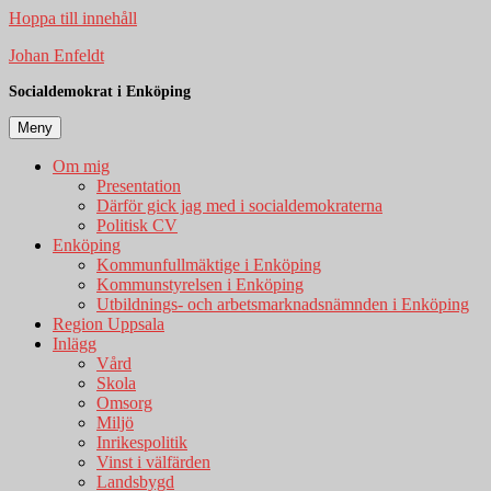
Hoppa till innehåll
Johan Enfeldt
Socialdemokrat i Enköping
Meny
Om mig
Presentation
Därför gick jag med i socialdemokraterna
Politisk CV
Enköping
Kommunfullmäktige i Enköping
Kommunstyrelsen i Enköping
Utbildnings- och arbetsmarknadsnämnden i Enköping
Region Uppsala
Inlägg
Vård
Skola
Omsorg
Miljö
Inrikespolitik
Vinst i välfärden
Landsbygd