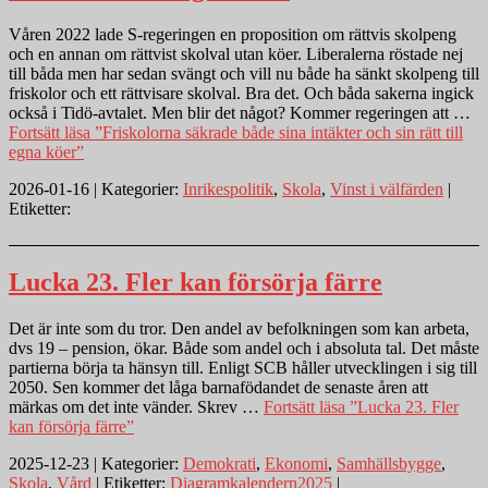
Våren 2022 lade S-regeringen en proposition om rättvis skolpeng
och en annan om rättvist skolval utan köer. Liberalerna röstade nej
till båda men har sedan svängt och vill nu både ha sänkt skolpeng till
friskolor och ett rättvisare skolval. Bra det. Och båda sakerna ingick
också i Tidö-avtalet. Men blir det något? Kommer regeringen att …
Fortsätt läsa
”Friskolorna säkrade både sina intäkter och sin rätt till
egna köer”
2026-01-16 | Kategorier:
Inrikespolitik
,
Skola
,
Vinst i välfärden
|
Etiketter:
Lucka 23. Fler kan försörja färre
Det är inte som du tror. Den andel av befolkningen som kan arbeta,
dvs 19 – pension, ökar. Både som andel och i absoluta tal. Det måste
partierna börja ta hänsyn till. Enligt SCB håller utvecklingen i sig till
2050. Sen kommer det låga barnafödandet de senaste åren att
märkas om det inte vänder. Skrev …
Fortsätt läsa
”Lucka 23. Fler
kan försörja färre”
2025-12-23 | Kategorier:
Demokrati
,
Ekonomi
,
Samhällsbygge
,
Skola
,
Vård
| Etiketter:
Diagramkalendern2025
|