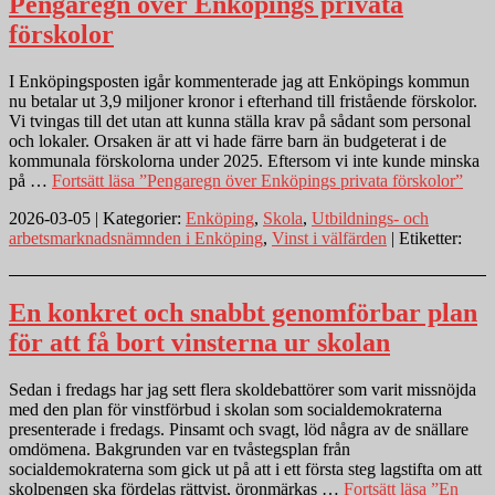
Pengaregn över Enköpings privata
förskolor
I Enköpingsposten igår kommenterade jag att Enköpings kommun
nu betalar ut 3,9 miljoner kronor i efterhand till fristående förskolor.
Vi tvingas till det utan att kunna ställa krav på sådant som personal
och lokaler. Orsaken är att vi hade färre barn än budgeterat i de
kommunala förskolorna under 2025. Eftersom vi inte kunde minska
på …
Fortsätt läsa
”Pengaregn över Enköpings privata förskolor”
2026-03-05 | Kategorier:
Enköping
,
Skola
,
Utbildnings- och
arbetsmarknadsnämnden i Enköping
,
Vinst i välfärden
| Etiketter:
En konkret och snabbt genomförbar plan
för att få bort vinsterna ur skolan
Sedan i fredags har jag sett flera skoldebattörer som varit missnöjda
med den plan för vinstförbud i skolan som socialdemokraterna
presenterade i fredags. Pinsamt och svagt, löd några av de snällare
omdömena. Bakgrunden var en tvåstegsplan från
socialdemokraterna som gick ut på att i ett första steg lagstifta om att
skolpengen ska fördelas rättvist, öronmärkas …
Fortsätt läsa
”En