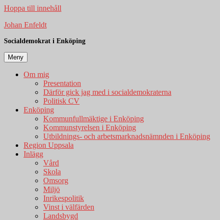
Hoppa till innehåll
Johan Enfeldt
Socialdemokrat i Enköping
Meny
Om mig
Presentation
Därför gick jag med i socialdemokraterna
Politisk CV
Enköping
Kommunfullmäktige i Enköping
Kommunstyrelsen i Enköping
Utbildnings- och arbetsmarknadsnämnden i Enköping
Region Uppsala
Inlägg
Vård
Skola
Omsorg
Miljö
Inrikespolitik
Vinst i välfärden
Landsbygd