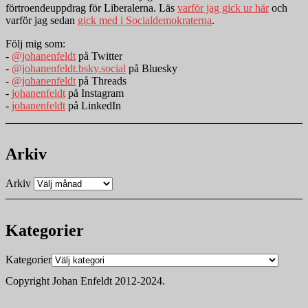
förtroendeuppdrag för Liberalerna. Läs
varför jag gick ur här
och
varför jag sedan
gick med i Socialdemokraterna
.
Följ mig som:
-
@johanenfeldt
på Twitter
-
@johanenfeldt.bsky.social
på Bluesky
-
@johanenfeldt
på Threads
-
johanenfeldt
på Instagram
-
johanenfeldt
på LinkedIn
Arkiv
Arkiv
Kategorier
Kategorier
Copyright Johan Enfeldt 2012-2024.