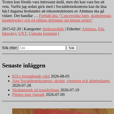
Texten kan förstås vara intressant ändå, men det kan vara bra att
veta. Varför jag sedan gick med i Socialdemokraterna kan du läsa
här.I dagarna beslutades att rekonstruktionen av Almtuna ska gå
vidare. Det handlar …
Fortsätt läsa
”Cancersjuka barn, skattepengar,
knattehockey och ett elitlags drömmar om högsta serien”
2015-02-20 | Kategorier:
Inrikespolitik
| Etiketter:
Almtuna
,
Elit
,
Ishockey
,
UNT
,
Uppsala kommun
|
Sök efter:
Sök
Senaste inläggen
KD:s förstatligade vård
2026-08-05
Ang Socialdemokraterna, skolan, vinsterna och aktiebolagen.
2026-07-28
Skulpturpark på transferlistan
2026-07-19
Piloten som vägrade
2026-07-09