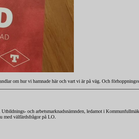
 handlar om hur vi hamnade här och vart vi är på väg. Och förhoppningsv
nde i Utbildnings- och arbetsmarknadsnämnden, ledamot i Kommunfullmä
r nu med välfärdsfrågor på LO.