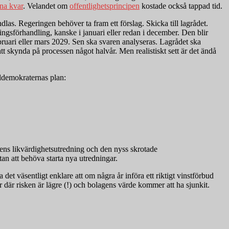
rna kvar
. Velandet om
offentlighetsprincipen
kostade också tappad tid.
dlas. Regeringen behöver ta fram ett förslag. Skicka till lagrådet.
ringsförhandling, kanske i januari eller redan i december. Den blir
bruari eller mars 2029. Sen ska svaren analyseras. Lagrådet ska
att skynda på processen något halvår. Men realistiskt sett är det ändå
ldemokraternas plan:
ens likvärdighetsutredning och den nyss skrotade
an att behöva starta nya utredningar.
det väsentligt enklare att om några år införa ett riktigt vinstförbud
där risken är lägre (!) och bolagens värde kommer att ha sjunkit.