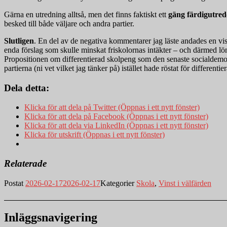
Gärna en utredning alltså, men det finns faktiskt ett
gäng färdigutre
besked till både väljare och andra partier.
Slutligen
. En del av de negativa kommentarer jag läste andades en viss
enda förslag som skulle minskat friskolornas intäkter – och därmed lö
Propositionen om differentierad skolpeng som den senaste socialdemok
partierna (ni vet vilket jag tänker på) istället hade röstat för different
Dela detta:
Klicka för att dela på Twitter (Öppnas i ett nytt fönster)
Klicka för att dela på Facebook (Öppnas i ett nytt fönster)
Klicka för att dela via LinkedIn (Öppnas i ett nytt fönster)
Klicka för utskrift (Öppnas i ett nytt fönster)
Relaterade
Postat
2026-02-17
2026-02-17
Kategorier
Skola
,
Vinst i välfärden
Inläggsnavigering