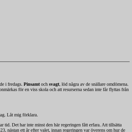
de i fredags.
Pinsamt
och
svagt
, löd några av de snällare omdömena.
ronmärkas för en viss skola och att resurserna sedan inte får flyttas från
lag. Låt mig förklara.
tid. Det har inte minst den här regeringen fått erfara. Att tillsätta
2023, nästan ett år efter valet, innan regeringen var överens om hur de