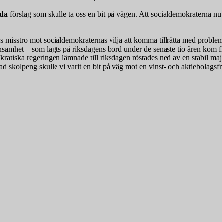
dda
förslag som skulle ta oss en bit på vägen. Att socialdemokraterna nu 
 misstro mot socialdemokraternas vilja att komma tillrätta med problemen
nsamhet – som lagts på riksdagens bord under de senaste tio åren kom frå
ratiska regeringen lämnade till riksdagen röstades ned av en stabil ma
ierad skolpeng skulle vi varit en bit på väg mot en vinst- och aktiebolagsf