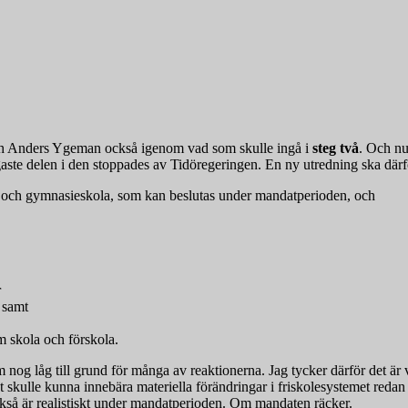
ch Anders Ygeman också igenom vad som skulle ingå i
steg två
. Och nu
aste delen i den stoppades av Tidöregeringen. En ny utredning ska därf
la och gymnasieskola, som kan beslutas under mandatperioden, och
r
, samt
m skola och förskola.
 nog låg till grund för många av reaktionerna. Jag tycker därför det är v
tiskt skulle kunna innebära materiella förändringar i friskolesystemet red
också är realistiskt under mandatperioden. Om mandaten räcker.