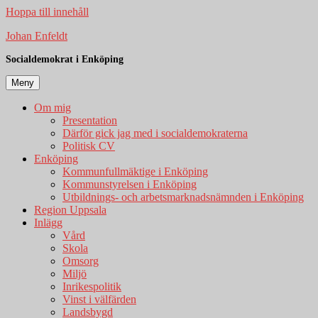
Hoppa till innehåll
Johan Enfeldt
Socialdemokrat i Enköping
Meny
Om mig
Presentation
Därför gick jag med i socialdemokraterna
Politisk CV
Enköping
Kommunfullmäktige i Enköping
Kommunstyrelsen i Enköping
Utbildnings- och arbetsmarknadsnämnden i Enköping
Region Uppsala
Inlägg
Vård
Skola
Omsorg
Miljö
Inrikespolitik
Vinst i välfärden
Landsbygd