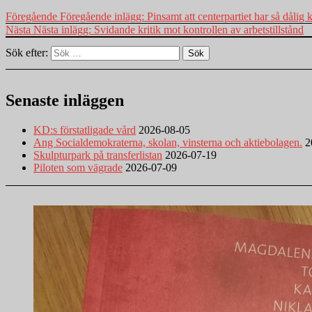
Föregående
Föregående inlägg:
Pinsamt att centerpartiet har så dålig
Nästa
Nästa inlägg:
Svidande kritik mot kontrollen av arbetstillstånd
Sök efter:
Sök
Senaste inläggen
KD:s förstatligade vård
2026-08-05
Ang Socialdemokraterna, skolan, vinsterna och aktiebolagen.
2
Skulpturpark på transferlistan
2026-07-19
Piloten som vägrade
2026-07-09