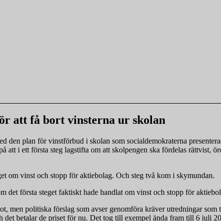
 att få bort vinsterna ur skolan
med den plan för vinstförbud i skolan som socialdemokraterna presentera
å att i ett första steg lagstifta om att skolpengen ska fördelas rättvist, ö
et om vinst och stopp för aktiebolag. Och steg två kom i skymundan.
 om det första steget faktiskt hade handlat om vinst och stopp för aktiebo
ågot, men politiska förslag som avser genomföra kräver utredningar som tar 
h det betalar de priset för nu. Det tog till exempel ända fram till 6 juli 