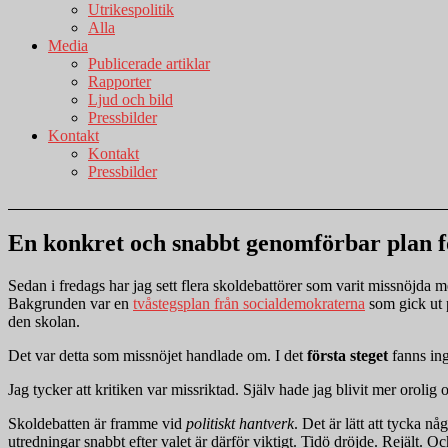
Utrikespolitik
Alla
Media
Publicerade artiklar
Rapporter
Ljud och bild
Pressbilder
Kontakt
Kontakt
Pressbilder
En konkret och snabbt genomförbar plan för
Sedan i fredags har jag sett flera skoldebattörer som varit missnöjda 
Bakgrunden var en
tvåstegsplan från socialdemokraterna
som gick ut p
den skolan.
Det var detta som missnöjet handlade om. I det
första steget
fanns ing
Jag tycker att kritiken var missriktad. Själv hade jag blivit mer orolig
Skoldebatten är framme vid
politiskt hantverk
. Det är lätt att tycka n
utredningar snabbt efter valet är därför viktigt. Tidö dröjde. Rejält. Oc