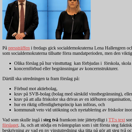
På
pressträffen
i fredags gick socialdemokraterna Lena Hallengren o
som socialdemokraterna tillsatte förra mandatperioden, men den viktig
Olika förslag på hur vinsttuttag kan förbjudas i förskola, sko
koncernförbud eller begränsningar av koncernstrukturer.
Därtill ska utredningen ta fram förslag på:
Förbud mot aktiebolag,
krav på SVB-bolag (bolag med särskild vinstbegränsning), elle
krav på att alla friskolor ska drivas av en idéburen organisation
hur en riktig offentlighetsprincip kan införas, och
kommunalt veto vid utökning och nyetablering av friskolor ino
Vad som skulle ingå i
steg två
framkom inte jättetydligt i
TT:s text
som
förslaget
. Ja, och att stödja en tvåstegsplan som i sitt första steg fak
beskrivning av vad en ny vinstutredning ska titta på gör att steg två 