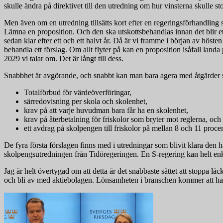
skulle ändra på direktivet till den utredning om hur vinsterna skulle st
Men även om en utredning tillsätts kort efter en regeringsförhandling s
Lämna en proposition. Och den ska utskottsbehandlas innan det blir ett 
sedan klar efter ett och ett halvt år. Då är vi framme i början av hös
behandla ett förslag. Om allt flyter på kan en proposition isåfall land
2029 vi talar om. Det är långt till dess.
Snabbhet är avgörande, och snabbt kan man bara agera med åtgärder s
Totalförbud för värdeöverföringar,
särredovisning per skola och skolenhet,
krav på att varje huvudman bara får ha en skolenhet,
krav på återbetalning för friskolor som bryter mot reglerna, och
ett avdrag på skolpengen till friskolor på mellan 8 och 11 procen
De fyra första förslagen finns med i utredningar som blivit klara den
skolpengsutredningen från Tidöregeringen. En S-regering kan helt enke
Jag är helt övertygad om att detta är det snabbaste sättet att stoppa lä
och bli av med aktiebolagen. Lönsamheten i branschen kommer att ha mi