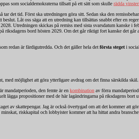
oppas som socialdemokraterna tillsatt på ett sätt som skulle
rädda vinste
å tar det tid. Först ska utredningen göra sitt. Sedan ska den remissbehan
beslut. Låt oss säga att en utredning kan tillsättas snabbt efter en rege
ten 2028. Utredningen skickas på remiss med sista svarsdatum kanske i fe
a på riksdagens bord hösten 2029. Om det går riktigt fort kanske det går 
om redan är färdigutredda. Och det gäller hela det
första steget
i socia
t, med möjlighet att göra ytterligare avdrag om det finna särskilda skäl.
 här mandatperioden, den femte är en
kombination
av förra mandatperiod
lt lägga propositioner med de här lagändringarna på riksdagens bort ut
ckaget av skattepengar. Jag är också övertygad om att det kommer att göra 
nskat, riskkapital och lobbyister kommer att ha hittat andra branscher 