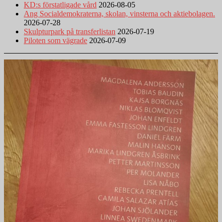
KD:s förstatligade vård
2026-08-05
Ang Socialdemokraterna, skolan, vinsterna och aktiebolagen.
2026-07-28
Skulpturpark på transferlistan
2026-07-19
Piloten som vägrade
2026-07-09