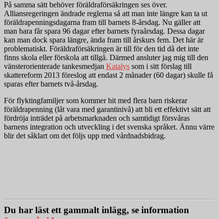
På samma sätt behöver föräldraförsäkringen ses över.
Alliansregeringen ändrade reglerna så att man inte längre kan ta ut
föräldrapenningsdagarna fram till barnets 8-årsdag. Nu gäller att
man bara får spara 96 dagar efter barnets fyraårsdag. Dessa dagar
kan man dock spara längre, ända fram till årskurs fem. Det här är
problematiskt. Föräldraförsäkringen är till för den tid då det inte
finns skola eller förskola att tillgå. Därmed ansluter jag mig till den
vänsterorienterade tankesmedjan
Katalys
som i sitt förslag till
skattereform 2013 föreslog att endast 2 månader (60 dagar) skulle få
sparas efter barnets två-årsdag.
För flyktingfamiljer som kommer hit med flera barn riskerar
föräldrapenning (låt vara med garantinivå) att bli ett effektivt sätt att
fördröja inträdet på arbetsmarknaden och samtidigt försvåras
barnens integration och utveckling i det svenska språket. Ännu värre
blir det såklart om det följs upp med vårdnadsbidrag.
Du har läst ett gammalt inlägg, se information