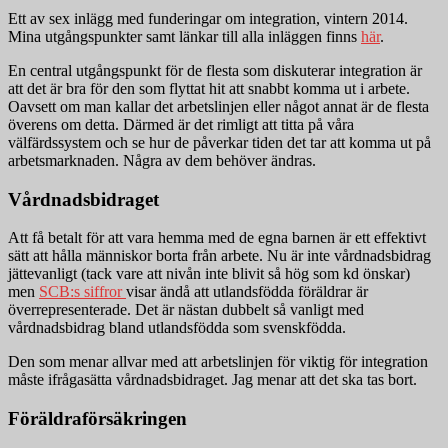
Ett av sex inlägg med funderingar om integration, vintern 2014.
Mina utgångspunkter samt länkar till alla inläggen finns
här
.
En central utgångspunkt för de flesta som diskuterar integration är
att det är bra för den som flyttat hit att snabbt komma ut i arbete.
Oavsett om man kallar det arbetslinjen eller något annat är de flesta
överens om detta. Därmed är det rimligt att titta på våra
välfärdssystem och se hur de påverkar tiden det tar att komma ut på
arbetsmarknaden. Några av dem behöver ändras.
Vårdnadsbidraget
Att få betalt för att vara hemma med de egna barnen är ett effektivt
sätt att hålla människor borta från arbete. Nu är inte vårdnadsbidrag
jättevanligt (tack vare att nivån inte blivit så hög som kd önskar)
men
SCB:s siffror
visar ändå att utlandsfödda föräldrar är
överrepresenterade. Det är nästan dubbelt så vanligt med
vårdnadsbidrag bland utlandsfödda som svenskfödda.
Den som menar allvar med att arbetslinjen för viktig för integration
måste ifrågasätta vårdnadsbidraget. Jag menar att det ska tas bort.
Föräldraförsäkringen