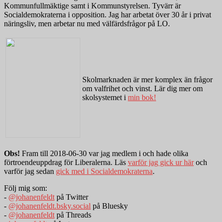
Kommunfullmäktige samt i Kommunstyrelsen. Tyvärr är
Socialdemokraterna i opposition. Jag har arbetat över 30 år i privat
näringsliv, men arbetar nu med välfärdsfrågor på LO.
Skolmarknaden är mer komplex än frågor
om valfrihet och vinst. Lär dig mer om
skolsystemet i
min bok!
Obs!
Fram till 2018-06-30 var jag medlem i och hade olika
förtroendeuppdrag för Liberalerna. Läs
varför jag gick ur här
och
varför jag sedan
gick med i Socialdemokraterna
.
Följ mig som:
-
@johanenfeldt
på Twitter
-
@johanenfeldt.bsky.social
på Bluesky
-
@johanenfeldt
på Threads