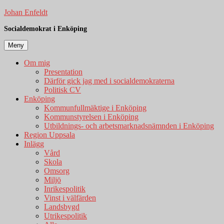
Hoppa
Johan Enfeldt
till
Socialdemokrat i Enköping
innehåll
Meny
Om mig
Presentation
Därför gick jag med i socialdemokraterna
Politisk CV
Enköping
Kommunfullmäktige i Enköping
Kommunstyrelsen i Enköping
Utbildnings- och arbetsmarknadsnämnden i Enköping
Region Uppsala
Inlägg
Vård
Skola
Omsorg
Miljö
Inrikespolitik
Vinst i välfärden
Landsbygd
Utrikespolitik