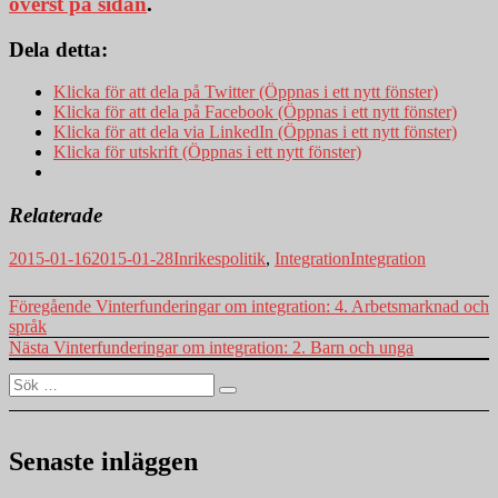
överst på sidan
.
Dela detta:
Klicka för att dela på Twitter (Öppnas i ett nytt fönster)
Klicka för att dela på Facebook (Öppnas i ett nytt fönster)
Klicka för att dela via LinkedIn (Öppnas i ett nytt fönster)
Klicka för utskrift (Öppnas i ett nytt fönster)
Relaterade
Postat
Kategorier
Taggar
2015-01-16
2015-01-28
Inrikespolitik
,
Integration
Integration
Inläggsnavigering
Föregående
Föregående
Vinterfunderingar om integration: 4. Arbetsmarknad och
inlägg:
språk
Nästa
Nästa
Vinterfunderingar om integration: 2. Barn och unga
inlägg:
Sök
Sök
efter:
Senaste inläggen