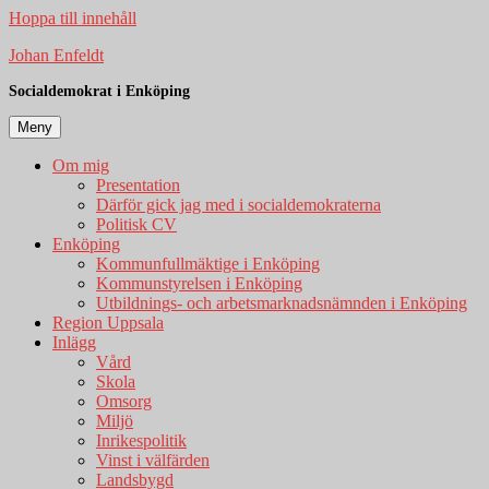
Hoppa till innehåll
Johan Enfeldt
Socialdemokrat i Enköping
Meny
Om mig
Presentation
Därför gick jag med i socialdemokraterna
Politisk CV
Enköping
Kommunfullmäktige i Enköping
Kommunstyrelsen i Enköping
Utbildnings- och arbetsmarknadsnämnden i Enköping
Region Uppsala
Inlägg
Vård
Skola
Omsorg
Miljö
Inrikespolitik
Vinst i välfärden
Landsbygd