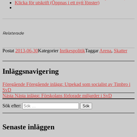
Klicka för utskrift (Öppnas i ett nytt fönster)
Relaterade
Postat
2013-06-30
Kategorier
Inrikespolitik
Taggar
Arena
,
Skatter
Inläggsnavigering
Föregående
Föregående inlägg:
Utpekad som socialist av Timbro i
SvD
Nästa
Nästa inlägg:
Förskolans förlorade miljarder i SvD
Sök efter:
Sök
Senaste inläggen