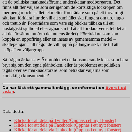
att de politiska marknadsförarna underskattar medborgaren. Det
finns allt fler väljare som ser igenom de kortsiktiga lockropen om
mer pengar och istället letar efter företrädare som på ett trovärdigt
sätt kan förklara hur de vill att samhället ska fungera om tio, tjugo
och trettio år. Företrädare som vare sig blickar tillbaka till ett
nostalgiskt sjuttiotal eller ägnar sin tid åt att förklara vems fel det är
att det är sämre nu (om det nu ens är det). Företrädare som kan
koppla en uppoffring eller en insats av gemensamma medel –
skattepengar – till något de vill uppnå på längre sikt, inte till att
”köpa” en väljargrupp.
Så frågan är kanske: Är problemet en konsumerande klass som bara
bryr sig om den egna plånboken, eller är problemet att politiken
tagits över av marknadsförare som betraktar väljarna som
kortsiktiga konsumenter?
Du har läst ett gammalt inlägg, se information
överst på
sidan
.
Dela detta:
Klicka för att dela på Twitter (Öppnas i ett nytt fönster)
Klicka för att dela på Facebook (Öppnas i ett nytt fönster)
Klicka för att dela via LinkedIn (Öppnas i ett nytt fönster)