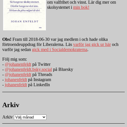
om valfrihet och vinst. Lär dig mer om
skolsystemet i
min bok!
Obs!
Fram till 2018-06-30 var jag medlem i och hade olika
förtroendeuppdrag för Liberalerna. Läs
varför jag gick ur här
och
varför jag sedan
gick med i Socialdemokraterna
.
Följ mig som:
-
@johanenfeldt
på Twitter
-
@johanenfeldt.bsky.social
på Bluesky
-
@johanenfeldt
på Threads
-
johanenfeldt
på Instagram
-
johanenfeldt
på LinkedIn
Arkiv
Arkiv