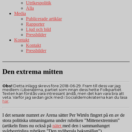
Utrikespolitik
Alla
Media
Publicerade artiklar
Rapporter
Ljud och bild
Pressbilder
Kontakt
Kontakt
Pressbilder
Den extrema mitten
Obs!
Detta inlägg skrevs före 2018-06-29. Fram till dess var jag
medlem i Liberalerna, partiet som innan dess hette Folkpartiet.
Texten kan förstås vara intressant ändå, men det kan vara bra att
veta. Varför jag sedan gick med i Socialdemokraterna kan du läsa
här
.
I det senaste numret av Arena sätter Per Wirtén fingret på en av de
stora politiska utmaningarna under rubriken ”Mittenextremism”
(artikeln finns nu också på
nätet
med den i sammanhanget
svårbegripliga rubriken ”Den nyliberala baksmällan”).