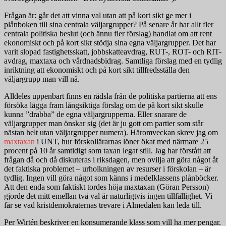
Frågan är: går det att vinna val utan att på kort sikt ge mer i
plånboken till sina centrala väljargrupper? På senare år har allt fler
centrala politiska beslut (och ännu fler förslag) handlat om att rent
ekonomiskt och på kort sikt stödja sina egna väljargrupper. Det har
varit slopad fastighetsskatt, jobbskatteavdrag, RUT-, ROT- och RIT-
avdrag, maxtaxa och vårdnadsbidrag. Samtliga förslag med en tydlig
inriktning att ekonomiskt och på kort sikt tillfredsställa den
väljargrupp man vill nå.
Alldeles uppenbart finns en rädsla från de politiska partierna att ens
försöka lägga fram långsiktiga förslag om de på kort sikt skulle
kunna ”drabba” de egna väljargrupperna. Eller snarare de
väljargrupper man önskar sig (det är ju gott om partier som står
nästan helt utan väljargrupper numera). Häromveckan skrev jag om
maxtaxan
i UNT, hur förskollärarnas löner ökat med närmare 25
procent på 10 år samtidigt som taxan legat still. Jag har förstått att
frågan då och då diskuteras i riksdagen, men ovilja att göra något åt
det faktiska problemet – urholkningen av resurser i förskolan – är
tydlig. Ingen vill göra något som känns i medelklassens plånböcker.
Att den enda som faktiskt tordes höja maxtaxan (Göran Persson)
gjorde det mitt emellan två val är naturligtvis ingen tillfällighet. Vi
får se vad kristdemokraternas trevare i Almedalen kan leda till.
Per Wirtén beskriver en konsumerande klass som vill ha mer pengar.