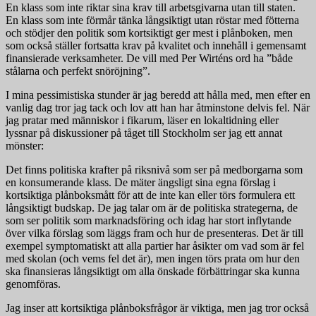
En klass som inte riktar sina krav till arbetsgivarna utan till staten.
En klass som inte förmår tänka långsiktigt utan röstar med fötterna
och stödjer den politik som kortsiktigt ger mest i plånboken, men
som också ställer fortsatta krav på kvalitet och innehåll i gemensamt
finansierade verksamheter. De vill med Per Wirténs ord ha ”både
stålarna och perfekt snöröjning”.
I mina pessimistiska stunder är jag beredd att hålla med, men efter en
vanlig dag tror jag tack och lov att han har åtminstone delvis fel. När
jag pratar med människor i fikarum, läser en lokaltidning eller
lyssnar på diskussioner på tåget till Stockholm ser jag ett annat
mönster:
Det finns politiska krafter på riksnivå som ser på medborgarna som
en konsumerande klass. De mäter ängsligt sina egna förslag i
kortsiktiga plånboksmått för att de inte kan eller törs formulera ett
långsiktigt budskap. De jag talar om är de politiska strategerna, de
som ser politik som marknadsföring och idag har stort inflytande
över vilka förslag som läggs fram och hur de presenteras. Det är till
exempel symptomatiskt att alla partier har åsikter om vad som är fel
med skolan (och vems fel det är), men ingen törs prata om hur den
ska finansieras långsiktigt om alla önskade förbättringar ska kunna
genomföras.
Jag inser att kortsiktiga plånboksfrågor är viktiga, men jag tror också