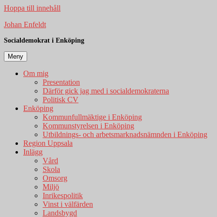
Hoppa till innehåll
Johan Enfeldt
Socialdemokrat i Enköping
Meny
Om mig
Presentation
Därför gick jag med i socialdemokraterna
Politisk CV
Enköping
Kommunfullmäktige i Enköping
Kommunstyrelsen i Enköping
Utbildnings- och arbetsmarknadsnämnden i Enköping
Region Uppsala
Inlägg
Vård
Skola
Omsorg
Miljö
Inrikespolitik
Vinst i välfärden
Landsbygd