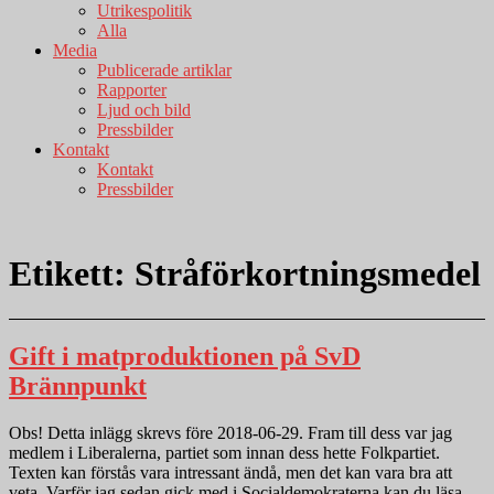
Utrikespolitik
Alla
Media
Publicerade artiklar
Rapporter
Ljud och bild
Pressbilder
Kontakt
Kontakt
Pressbilder
Etikett:
Stråförkortningsmedel
Gift i matproduktionen på SvD
Brännpunkt
Obs! Detta inlägg skrevs före 2018-06-29. Fram till dess var jag
medlem i Liberalerna, partiet som innan dess hette Folkpartiet.
Texten kan förstås vara intressant ändå, men det kan vara bra att
veta. Varför jag sedan gick med i Socialdemokraterna kan du läsa