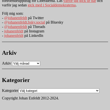
förtroendeuppdrag för Liberalerna. Läs
varför jag gick ur här
och
varför jag sedan
gick med i Socialdemokraterna
.
Följ mig som:
-
@johanenfeldt
på Twitter
-
@johanenfeldt.bsky.social
på Bluesky
-
@johanenfeldt
på Threads
-
johanenfeldt
på Instagram
-
johanenfeldt
på LinkedIn
Arkiv
Arkiv
Kategorier
Kategorier
Copyright Johan Enfeldt 2012-2024.