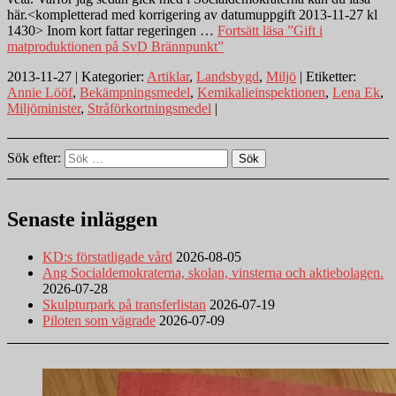
här.<kompletterad med korrigering av datumuppgift 2013-11-27 kl
1430> Inom kort fattar regeringen …
Fortsätt läsa
”Gift i
matproduktionen på SvD Brännpunkt”
2013-11-27 | Kategorier:
Artiklar
,
Landsbygd
,
Miljö
| Etiketter:
Annie Lööf
,
Bekämpningsmedel
,
Kemikalieinspektionen
,
Lena Ek
,
Miljöminister
,
Stråförkortningsmedel
|
Sök efter:
Sök
Senaste inläggen
KD:s förstatligade vård
2026-08-05
Ang Socialdemokraterna, skolan, vinsterna och aktiebolagen.
2026-07-28
Skulpturpark på transferlistan
2026-07-19
Piloten som vägrade
2026-07-09