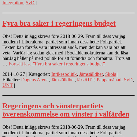
Integration
,
SvD
|
Fyra bra saker i regeringens budget
Obs! Detta inlägg skrevs före 2018-06-29. Fram till dess var jag
medlem i Liberalerna, partiet som innan dess hette Folkpartiet.
Texten kan förstås vara intressant ändå, men det kan vara bra att
veta. Varför jag sedan gick med i Socialdemokraterna kan du läsa
här.Jag håller på med politik för att förändra och förbättra. Trots att
…
Fortsätt läsa
”Fyra bra saker i regeringens budget”
2014-10-27 | Kategorier:
Inrikespolitik
,
Jämställdhet
,
Skola
|
Etiketter:
Dagens Arena
,
Jämställdhet
,
läx-RUT
,
Pappamånad
,
SvD
,
UNT
|
Regeringens och vänsterpartiets
överenskommelse om vinster i välfärden
Obs! Detta inlägg skrevs före 2018-06-29. Fram till dess var jag
medlem i Liberalerna, partiet som innan dess hette Folkpartiet.