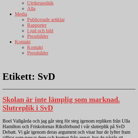
Utrikespolitik
Alla
Media
Publicerade artiklar
Rapporter
Ljud och bild
Pressbilder
Kontakt
Kontakt
Pressbilder
Etikett:
SvD
Skolan är inte lämplig som marknad.
Slutreplik i SvD
Boel Vallgårda och jag går steg för steg igenom repliken från Ulla
Hamilton och Friskolornas Riksförbund i vår slutreplik på SvD
Debatt. Vi går igenom deras argument och visar hur de lyfter fram
siffror som passar dem och bortser från annat, hur de påstår att