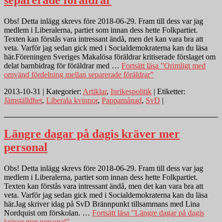
separerade föräldrar
Obs! Detta inlägg skrevs före 2018-06-29. Fram till dess var jag
medlem i Liberalerna, partiet som innan dess hette Folkpartiet.
Texten kan förstås vara intressant ändå, men det kan vara bra att
veta. Varför jag sedan gick med i Socialdemokraterna kan du läsa
här.Föreningen Sveriges Makalösa föräldrar kritiserade förslaget om
delat barnbidrag för föräldrar med …
Fortsätt läsa
”Orimligt med
omvänd fördelning mellan separerade föräldrar”
2013-10-31 | Kategorier:
Artiklar
,
Inrikespolitik
| Etiketter:
Jämställdhet
,
Liberala kvinnor
,
Pappamånad
,
SvD
|
Längre dagar på dagis kräver mer
personal
Obs! Detta inlägg skrevs före 2018-06-29. Fram till dess var jag
medlem i Liberalerna, partiet som innan dess hette Folkpartiet.
Texten kan förstås vara intressant ändå, men det kan vara bra att
veta. Varför jag sedan gick med i Socialdemokraterna kan du läsa
här.Jag skriver idag på SvD Brännpunkt tillsammans med Lina
Nordquist om förskolan. …
Fortsätt läsa
”Längre dagar på dagis
kräver mer personal”