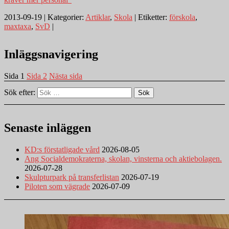
2013-09-19 | Kategorier:
Artiklar
,
Skola
| Etiketter:
förskola
,
maxtaxa
,
SvD
|
Inläggsnavigering
Sida
1
Sida
2
Nästa sida
Sök efter:
Sök
Senaste inläggen
KD:s förstatligade vård
2026-08-05
Ang Socialdemokraterna, skolan, vinsterna och aktiebolagen.
2026-07-28
Skulpturpark på transferlistan
2026-07-19
Piloten som vägrade
2026-07-09