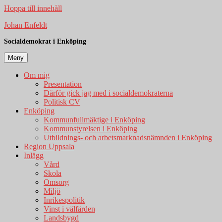
Hoppa till innehåll
Johan Enfeldt
Socialdemokrat i Enköping
Meny
Om mig
Presentation
Därför gick jag med i socialdemokraterna
Politisk CV
Enköping
Kommunfullmäktige i Enköping
Kommunstyrelsen i Enköping
Utbildnings- och arbetsmarknadsnämnden i Enköping
Region Uppsala
Inlägg
Vård
Skola
Omsorg
Miljö
Inrikespolitik
Vinst i välfärden
Landsbygd