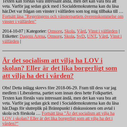
Texten kan förstås vara intressant ändå, men det kan vara bra att
veta. Varför jag sedan gick med i Socialdemokraterna kan du läsa
här.Det var frågan om vinster i välfärden som tog mig tillbaka till …
Fortsätt läsa
”Regeringens och vänsterpartiets överenskommelse om
vinster i välfärden”
2014-10-07 | Kategorier:
Omsorg
,
Skola
,
Vård
,
Vinst i välfärden
|
Etiketter:
Dagens Arena
,
Omsorg
,
Skola
,
SvD
,
UNT
,
Vård
,
Vinst i
välfärden
|
Är det socialism att vilja ha LOV i
skolan? Eller är det lika borgerligt som
att vilja ha det i vården?
Obs! Detta inlägg skrevs före 2018-06-29. Fram till dess var jag
medlem i Liberalerna, partiet som innan dess hette Folkpartiet.
Texten kan förstås vara intressant ändå, men det kan vara bra att
veta. Varför jag sedan gick med i Socialdemokraterna kan du läsa
här.Dags för slutreplik på Brännpunkt i diskussionen om avtal i
skola och förskola …
Fortsätt läsa
”Är det socialism att vilja ha
LOV i skolan? Eller är det lika borgerligt som att vilja ha det i
vården?”