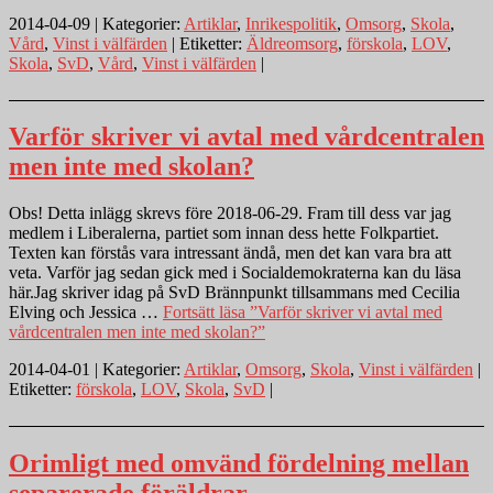
2014-04-09 | Kategorier:
Artiklar
,
Inrikespolitik
,
Omsorg
,
Skola
,
Vård
,
Vinst i välfärden
| Etiketter:
Äldreomsorg
,
förskola
,
LOV
,
Skola
,
SvD
,
Vård
,
Vinst i välfärden
|
Varför skriver vi avtal med vårdcentralen
men inte med skolan?
Obs! Detta inlägg skrevs före 2018-06-29. Fram till dess var jag
medlem i Liberalerna, partiet som innan dess hette Folkpartiet.
Texten kan förstås vara intressant ändå, men det kan vara bra att
veta. Varför jag sedan gick med i Socialdemokraterna kan du läsa
här.Jag skriver idag på SvD Brännpunkt tillsammans med Cecilia
Elving och Jessica …
Fortsätt läsa
”Varför skriver vi avtal med
vårdcentralen men inte med skolan?”
2014-04-01 | Kategorier:
Artiklar
,
Omsorg
,
Skola
,
Vinst i välfärden
|
Etiketter:
förskola
,
LOV
,
Skola
,
SvD
|
Orimligt med omvänd fördelning mellan