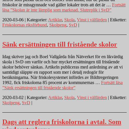
friskolor är missgynnade vad gäller lokaler trots att det är …
Fortsätt
läsa
”Skolan är inte lämplig som marknad. Slutreplik i SvD”
2020-03-06 | Kategorier:
Artiklar
,
Skola
,
Vinst i välfärden
| Etiketter:
Friskolornas riksförbund
,
Skolpeng
,
SvD
|
Sänk ersättningen till fristående skolor
Idag skriver jag och Boel Vallgårda från Nätverket för en likvärdig
skola i SvD om varför och hur mycket ersättningen till fristående
skolor behöver sänkas. Artikeln publiceras med anledning av att vi
samtidigt släppte en rapport som mer i detalj redogör för
beräkningarna. När friskolesystemet infördes av Bildtregeringen
1992, fick friskolorna 85 procent av kommunernas …
Fortsätt läsa
”Sänk ersättningen till fristående skolor”
2020-03-02 | Kategorier:
Artiklar
,
Skola
,
Vinst i välfärden
| Etiketter:
Skolpeng
,
SvD
|
Dags att reglera friskolorna i avtal. Som