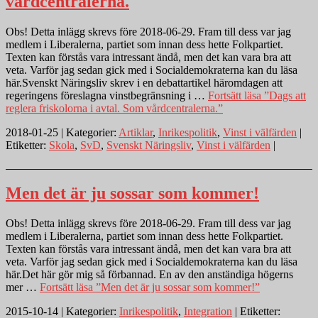
vårdcentralerna.
Obs! Detta inlägg skrevs före 2018-06-29. Fram till dess var jag
medlem i Liberalerna, partiet som innan dess hette Folkpartiet.
Texten kan förstås vara intressant ändå, men det kan vara bra att
veta. Varför jag sedan gick med i Socialdemokraterna kan du läsa
här.Svenskt Näringsliv skrev i en debattartikel häromdagen att
regeringens föreslagna vinstbegränsning i …
Fortsätt läsa
”Dags att
reglera friskolorna i avtal. Som vårdcentralerna.”
2018-01-25 | Kategorier:
Artiklar
,
Inrikespolitik
,
Vinst i välfärden
|
Etiketter:
Skola
,
SvD
,
Svenskt Näringsliv
,
Vinst i välfärden
|
Men det är ju sossar som kommer!
Obs! Detta inlägg skrevs före 2018-06-29. Fram till dess var jag
medlem i Liberalerna, partiet som innan dess hette Folkpartiet.
Texten kan förstås vara intressant ändå, men det kan vara bra att
veta. Varför jag sedan gick med i Socialdemokraterna kan du läsa
här.Det här gör mig så förbannad. En av den anständiga högerns
mer …
Fortsätt läsa
”Men det är ju sossar som kommer!”
2015-10-14 | Kategorier:
Inrikespolitik
,
Integration
| Etiketter: