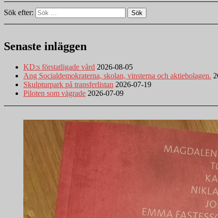
Sök efter:
Sök
Senaste inläggen
KD:s förstatligade vård
2026-08-05
Ang Socialdemokraterna, skolan, vinsterna och aktiebolagen.
2
Skulpturpark på transferlistan
2026-07-19
Piloten som vägrade
2026-07-09