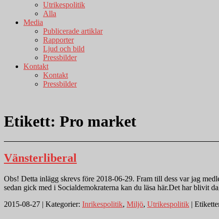
Utrikespolitik
Alla
Media
Publicerade artiklar
Rapporter
Ljud och bild
Pressbilder
Kontakt
Kontakt
Pressbilder
Etikett:
Pro market
Vänsterliberal
Obs! Detta inlägg skrevs före 2018-06-29. Fram till dess var jag medlem
sedan gick med i Socialdemokraterna kan du läsa här.Det har blivit d
2015-08-27 | Kategorier:
Inrikespolitik
,
Miljö
,
Utrikespolitik
| Etikette