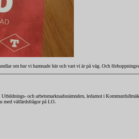
 handlar om hur vi hamnade här och vart vi är på väg. Och förhoppningsv
nde i Utbildnings- och arbetsmarknadsnämnden, ledamot i Kommunfullmä
r nu med välfärdsfrågor på LO.