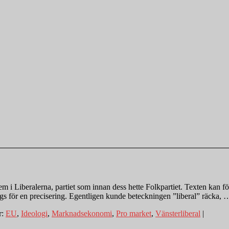
 i Liberalerna, partiet som innan dess hette Folkpartiet. Texten kan för
ags för en precisering. Egentligen kunde beteckningen ”liberal” räcka,
r:
EU
,
Ideologi
,
Marknadsekonomi
,
Pro market
,
Vänsterliberal
|