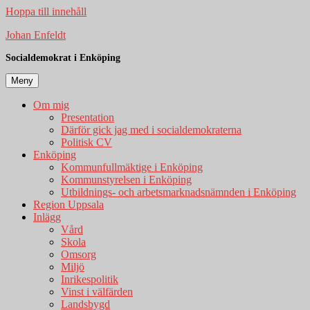
Hoppa till innehåll
Johan Enfeldt
Socialdemokrat i Enköping
Meny
Om mig
Presentation
Därför gick jag med i socialdemokraterna
Politisk CV
Enköping
Kommunfullmäktige i Enköping
Kommunstyrelsen i Enköping
Utbildnings- och arbetsmarknadsnämnden i Enköping
Region Uppsala
Inlägg
Vård
Skola
Omsorg
Miljö
Inrikespolitik
Vinst i välfärden
Landsbygd