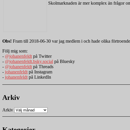
Skolmarknaden är mer komplex än frågor om 
Obs!
Fram till 2018-06-30 var jag medlem i och hade olika förtroend
Följ mig som:
-
@johanenfeldt
på Twitter
-
@johanenfeldt.bsky.social
på Bluesky
-
@johanenfeldt
på Threads
-
johanenfeldt
på Instagram
-
johanenfeldt
på LinkedIn
Arkiv
Arkiv
Kategorier