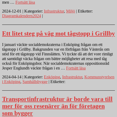
”Lucka
men …
Fortsätt läsa
1.
2024-12-01 | Kategorier:
Infrastruktur
,
Miljö
| Etiketter:
Personbils-
Diagramkalendern2024
|
och
järnvägstrafik
sedan
2013”
Ett litet steg på väg mot tågstopp i Grillby
I januari väckte socialdemokraterna i Enköping frågan om ett
tågstopp i Grillby. Bakgrunden var en förfrågan från Västerås om
stöd för ett tågstopp vid Finnslätten. Vi tyckte då att det vore rimligt
att samtidigt väcka frågan om bättre möjligheter att resa med tåg
också för Enköpingsbor. När socialdemokraternas oppositionsråd
”Ett
Jesper Englundh väckte frågan i en …
Fortsätt läsa
litet
2024-04-14 | Kategorier:
Enköping
,
Infrastruktur
,
Kommunstyrelsen
steg
i Enköping
,
Samhällsbygge
| Etiketter:
på
väg
mot
tågstopp
Transportinfrastruktur är borde vara till
i
mer för oss resenärer än för företagen
Grillby”
som bygger