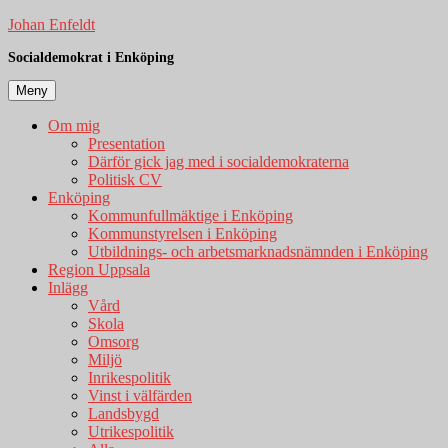
Hoppa
Johan Enfeldt
till
Socialdemokrat i Enköping
innehåll
Meny
Om mig
Presentation
Därför gick jag med i socialdemokraterna
Politisk CV
Enköping
Kommunfullmäktige i Enköping
Kommunstyrelsen i Enköping
Utbildnings- och arbetsmarknadsnämnden i Enköping
Region Uppsala
Inlägg
Vård
Skola
Omsorg
Miljö
Inrikespolitik
Vinst i välfärden
Landsbygd
Utrikespolitik