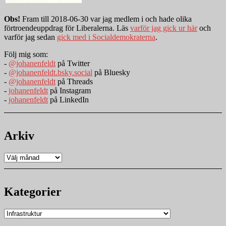
Obs!
Fram till 2018-06-30 var jag medlem i och hade olika
förtroendeuppdrag för Liberalerna. Läs
varför jag gick ur här
och
varför jag sedan
gick med i Socialdemokraterna
.
Följ mig som:
-
@johanenfeldt
på Twitter
-
@johanenfeldt.bsky.social
på Bluesky
-
@johanenfeldt
på Threads
-
johanenfeldt
på Instagram
-
johanenfeldt
på LinkedIn
Arkiv
Arkiv
Kategorier
Kategorier