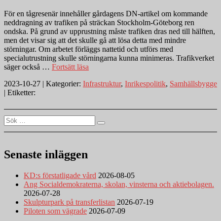
För en tågresenär innehåller gårdagens DN-artikel om kommande
neddragning av trafiken på sträckan Stockholm-Göteborg ren
ondska. På grund av upprustning måste trafiken dras ned till hälften,
men det visar sig att det skulle gå att lösa detta med mindre
störningar. Om arbetet förläggs nattetid och utförs med
specialutrustning skulle störningarna kunna minimeras. Trafikverket
”Transportinfrastruktur
säger också …
Fortsätt läsa
är
2023-10-27 | Kategorier:
Infrastruktur
,
Inrikespolitik
,
Samhällsbygge
borde
| Etiketter:
vara
till
mer
Sök
för
Sök
efter:
oss
resenärer
än
Senaste inläggen
för
företagen
som
KD:s förstatligade vård
2026-08-05
bygger”
Ang Socialdemokraterna, skolan, vinsterna och aktiebolagen.
2026-07-28
Skulpturpark på transferlistan
2026-07-19
Piloten som vägrade
2026-07-09