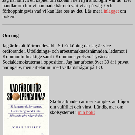
Jag har skrivit ett kapitel om skolan i den nya antologin Vår tid. Det
handlar om hur vi hamnade här och vart vi är på väg. Och
förhoppningsvis vad vi kan lära oss av det. Läs mer i
inlägget
om
boken!
Om mig
Jag är lokalt förtroendevald i S i Enköping där jag är vice
ordförande i Utbildnings- och arbetsmarknadsnämnden, ledamot i
Kommunfullmäktige samt i Kommunstyrelsen. Tyvärr är
Socialdemokraterna i opposition. Jag har arbetat över 30 år i privat
näringsliv, men arbetar nu med välfärdsfrågor på LO.
Skolmarknaden är mer komplex än frågor
om valfrihet och vinst. Lär dig mer om
skolsystemet i
min bok!