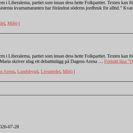
 i Liberalerna, partiet som innan dess hette Folkpartiet. Texten kan för
sistenta kvarnamaranten har förändrat söderns jordbruk för alltid.” K
del
,
Miljö
|
 i Liberalerna, partiet som innan dess hette Folkpartiet. Texten kan för
 Maria skriver idag ett debattinlägg på Dagens Arena …
Fortsätt läsa
”Om
s Arena
,
Landsbygd
,
Livsmedel
,
Miljö
|
026-07-28