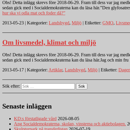
Obs! Detta inlägg skrevs före 2018-06-29. Fram till dess var jag medlem
sedan gick med i Socialdemokraterna kan du läsa här.”Den glyfosatre
hur ska vi odla mat och foder då?”
2013-05-23 | Kategorier:
Landsbygd
,
Miljö
| Etiketter:
GMO
,
Livsme
Om livsmedel, klimat och miljö
Obs! Detta inlägg skrevs före 2018-06-29. Fram till dess var jag medlem
sedan gick med i Socialdemokraterna kan du läsa här.Jag och min fru
2013-05-17 | Kategorier:
Artiklar
,
Landsbygd
,
Miljö
| Etiketter:
Dagen
Sök efter:
Sök
Senaste inläggen
KD:s förstatligade vård
2026-08-05
Ang Socialdemokraterna, skolan, vinsterna och aktiebolagen.
2
Skulpturpark på transferlistan
2026-07-19