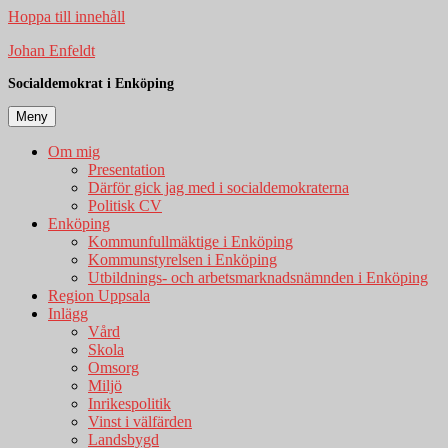
Hoppa till innehåll
Johan Enfeldt
Socialdemokrat i Enköping
Meny
Om mig
Presentation
Därför gick jag med i socialdemokraterna
Politisk CV
Enköping
Kommunfullmäktige i Enköping
Kommunstyrelsen i Enköping
Utbildnings- och arbetsmarknadsnämnden i Enköping
Region Uppsala
Inlägg
Vård
Skola
Omsorg
Miljö
Inrikespolitik
Vinst i välfärden
Landsbygd