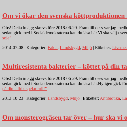
Om vi ökar den svenska köttproduktionen 
Obs! Detta inlägg skrevs före 2018-06-29. Fram till dess var jag medlem
sedan gick med i Socialdemokraterna kan du läsa här.Vi ska välja sv
soja”
2014-07-08 | Kategorier:
Fakta
,
Landsbygd
,
Miljö
| Etiketter:
Livsmed
Multiresistenta bakterier – köttet på din tal
Obs! Detta inlägg skrevs före 2018-06-29. Fram till dess var jag medlem
sedan gick med i Socialdemokraterna kan du läsa här.Nyligen gick för
på din tallrik spelar roll!”
2013-10-23 | Kategorier:
Landsbygd
,
Miljö
| Etiketter:
Antibiotika
,
La
Om monsterogräsen tar över – hur ska vi 