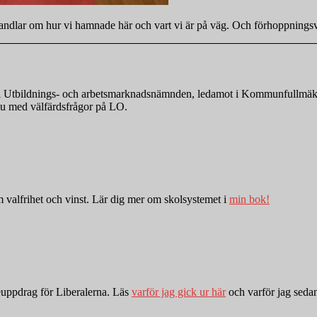
 handlar om hur vi hamnade här och vart vi är på väg. Och förhoppningsv
nde i Utbildnings- och arbetsmarknadsnämnden, ledamot i Kommunfullmä
r nu med välfärdsfrågor på LO.
valfrihet och vinst. Lär dig mer om skolsystemet i
min bok!
euppdrag för Liberalerna. Läs
varför jag gick ur här
och varför jag sed