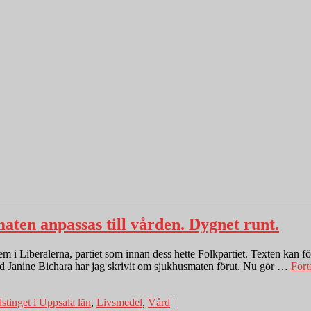
aten anpassas till vården. Dygnet runt.
 i Liberalerna, partiet som innan dess hette Folkpartiet. Texten kan för
d Janine Bichara har jag skrivit om sjukhusmaten förut. Nu gör …
Forts
stinget i Uppsala län
,
Livsmedel
,
Vård
|