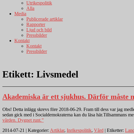
Utrikespolitik
Alla
Media
Publicerade artiklar
Rapporter
Ljud och bild
Pressbilder
Kontakt
Kontakt
Pressbilder
Etikett:
Livsmedel
Akademiska är ett sjukhus. Därför måste m
Obs! Detta inlägg skrevs före 2018-06-29. Fram till dess var jag medlem
sedan gick med i Socialdemokraterna kan du läsa här.Tillsammans me
vården. Dygnet runt.”
2014-07-21 | Kategorier:
Artiklar
,
Inrikespolitik
,
Vård
| Etiketter:
Land