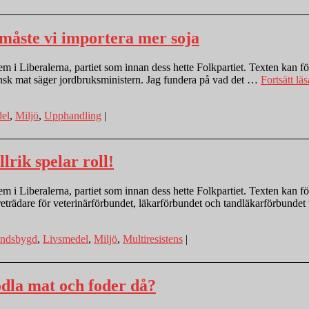
måste vi importera mer soja
 i Liberalerna, partiet som innan dess hette Folkpartiet. Texten kan för
ensk mat säger jordbruksministern. Jag fundera på vad det …
Fortsätt läs
el
,
Miljö
,
Upphandling
|
lrik spelar roll!
 i Liberalerna, partiet som innan dess hette Folkpartiet. Texten kan för
eträdare för veterinärförbundet, läkarförbundet och tandläkarförbunde
ndsbygd
,
Livsmedel
,
Miljö
,
Multiresistens
|
odla mat och foder då?