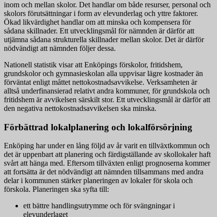
inom och mellan skolor. Det handlar om både resurser, personal och
skolors förutsättningar i form av elevunderlag och yttre faktorer.
Ökad likvärdighet handlar om att minska och kompensera för
sådana skillnader. Ett utvecklingsmål för nämnden är därför att
utjämna sådana strukturella skillnader mellan skolor. Det är därför
nödvändigt att nämnden följer dessa.
Nationell statistik visar att Enköpings förskolor, fritidshem,
grundskolor och gymnasieskolan alla uppvisar lägre kostnader än
förväntat enligt måttet nettokostnadsavvikelse. Verksamheten är
alltså underfinansierad relativt andra kommuner, för grundskola och
fritidshem är avvikelsen särskilt stor. Ett utvecklingsmål är därför att
den negativa nettokostnadsavvikelsen ska minska.
Förbättrad lokalplanering och lokalförsörjning
Enköping har under en lång följd av år varit en tillväxtkommun och
det är uppenbart att planering och färdigställande av skollokaler haft
svårt att hänga med. Eftersom tillväxten enligt prognoserna kommer
att fortsätta är det nödvändigt att nämnden tillsammans med andra
delar i kommunen stärker planeringen av lokaler för skola och
förskola. Planeringen ska syfta till:
ett bättre handlingsutrymme och för svängningar i
elevunderlaget