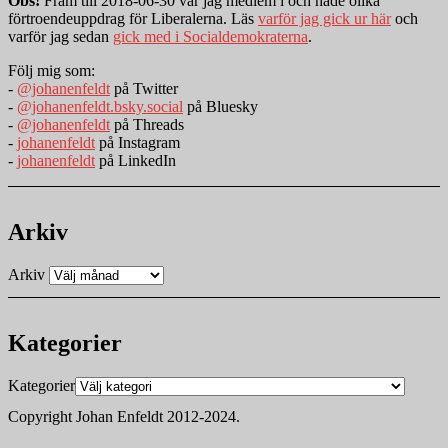
Obs!
Fram till 2018-06-30 var jag medlem i och hade olika
förtroendeuppdrag för Liberalerna. Läs
varför jag gick ur här
och
varför jag sedan
gick med i Socialdemokraterna
.
Följ mig som:
-
@johanenfeldt
på Twitter
-
@johanenfeldt.bsky.social
på Bluesky
-
@johanenfeldt
på Threads
-
johanenfeldt
på Instagram
-
johanenfeldt
på LinkedIn
Arkiv
Arkiv
Kategorier
Kategorier
Copyright Johan Enfeldt 2012-2024.