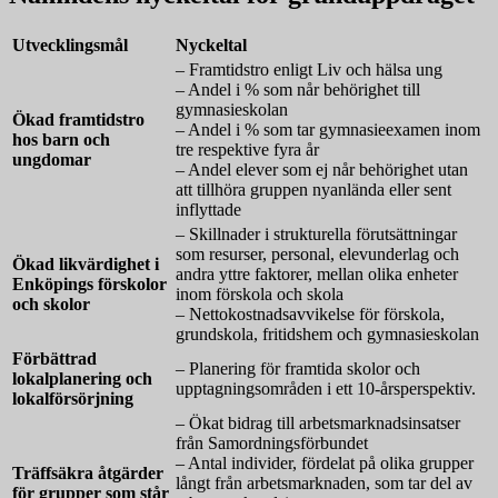
Utvecklingsmål
Nyckeltal
– Framtidstro enligt Liv och hälsa ung
– Andel i % som når behörighet till
gymnasieskolan
Ökad framtidstro
– Andel i % som tar gymnasieexamen inom
hos barn och
tre respektive fyra år
ungdomar
– Andel elever som ej når behörighet utan
att tillhöra gruppen nyanlända eller sent
inflyttade
– Skillnader i strukturella förutsättningar
som resurser, personal, elevunderlag och
Ökad likvärdighet i
andra yttre faktorer, mellan olika enheter
Enköpings förskolor
inom förskola och skola
och skolor
– Nettokostnadsavvikelse för förskola,
grundskola, fritidshem och gymnasieskolan
Förbättrad
– Planering för framtida skolor och
lokalplanering och
upptagningsområden i ett 10-årsperspektiv.
lokalförsörjning
– Ökat bidrag till arbetsmarknadsinsatser
från Samordningsförbundet
– Antal individer, fördelat på olika grupper
Träffsäkra åtgärder
långt från arbetsmarknaden, som tar del av
för grupper som står