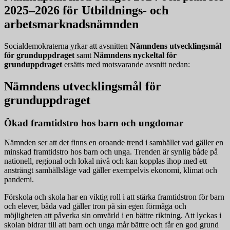
2025–2026 för Utbildnings- och
arbetsmarknadsnämnden
Socialdemokraterna yrkar att avsnitten
Nämndens utvecklingsmål
för grunduppdraget
samt
Nämndens nyckeltal för
grunduppdraget
ersätts med motsvarande avsnitt nedan:
Nämndens utvecklingsmål för
grunduppdraget
Ökad framtidstro hos barn och ungdomar
Nämnden ser att det finns en oroande trend i samhället vad gäller en
minskad framtidstro hos barn och unga. Trenden är synlig både på
nationell, regional och lokal nivå och kan kopplas ihop med ett
ansträngt samhällsläge vad gäller exempelvis ekonomi, klimat och
pandemi.
Förskola och skola har en viktig roll i att stärka framtidstron för barn
och elever, båda vad gäller tron på sin egen förmåga och
möjligheten att påverka sin omvärld i en bättre riktning. Att lyckas i
skolan bidrar till att barn och unga mår bättre och får en god grund