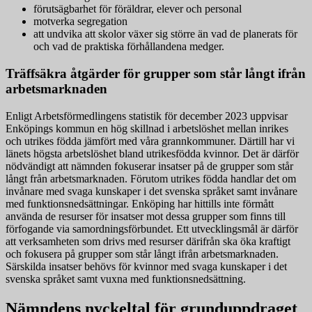
förutsägbarhet för föräldrar, elever och personal
motverka segregation
att undvika att skolor växer sig större än vad de planerats för
och vad de praktiska förhållandena medger.
Träffsäkra åtgärder för grupper som står långt ifrån
arbetsmarknaden
Enligt Arbetsförmedlingens statistik för december 2023 uppvisar
Enköpings kommun en hög skillnad i arbetslöshet mellan inrikes
och utrikes födda jämfört med våra grannkommuner. Därtill har vi
länets högsta arbetslöshet bland utrikesfödda kvinnor. Det är därför
nödvändigt att nämnden fokuserar insatser på de grupper som står
långt från arbetsmarknaden. Förutom utrikes födda handlar det om
invånare med svaga kunskaper i det svenska språket samt invånare
med funktionsnedsättningar. Enköping har hittills inte förmått
använda de resurser för insatser mot dessa grupper som finns till
förfogande via samordningsförbundet. Ett utvecklingsmål är därför
att verksamheten som drivs med resurser därifrån ska öka kraftigt
och fokusera på grupper som står långt ifrån arbetsmarknaden.
Särskilda insatser behövs för kvinnor med svaga kunskaper i det
svenska språket samt vuxna med funktionsnedsättning.
Nämndens nyckeltal för grunduppdraget