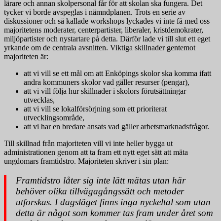
lärare och annan skolpersonal får för att skolan ska fungera. Det
tycker vi borde avspeglas i nämndplanen. Trots en serie av
diskussioner och så kallade workshops lyckades vi inte få med oss
majoritetens moderater, centerpartister, liberaler, kristdemokrater,
miljöpartister och nystartare på detta. Därför lade vi till slut ett eget
yrkande om de centrala avsnitten. Viktiga skillnader gentemot
majoriteten är:
att vi vill se ett mål om att Enköpings skolor ska komma ifatt
andra kommuners skolor vad gäller resurser (pengar),
att vi vill följa hur skillnader i skolors förutsättningar
utvecklas,
att vi vill se lokalförsörjning som ett prioriterat
utvecklingsområde,
att vi har en bredare ansats vad gäller arbetsmarknadsfrågor.
Till skillnad från majoriteten vill vi inte heller bygga ut
administrationen genom att ta fram ett nytt eget sätt att mäta
ungdomars framtidstro. Majoriteten skriver i sin plan:
Framtidstro låter sig inte lätt mätas utan här
behöver olika tillvägagångssätt och metoder
utforskas. I dagsläget finns inga nyckeltal som utan
detta är något som kommer tas fram under året som