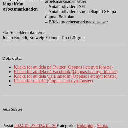
arbetsmarknadsinsatser.
långt ifrån
– Antal individer i SFI
arbetsmarknaden
– Antal individer i som deltagit i SFI på
öppna förskolan
– Effekt av arbetsmarknadsinsatser
För Socialdemokraterna
Johan Enfeldt, Solweig Eklund, Tina Löfgren
Dela detta:
Klicka för att dela på Twitter (Öppnas i ett nytt fönster)
Klicka för att dela på Facebook (Öppnas i ett nytt fönster)
Klicka för att dela via LinkedIn (Öppnas i ett nytt fönster)
Klicka för utskrift (Öppnas i ett nytt fönster)
Relaterade
Postat
2024-02-23
2024-02-26
Kategorier
Enköping
,
Skola
,