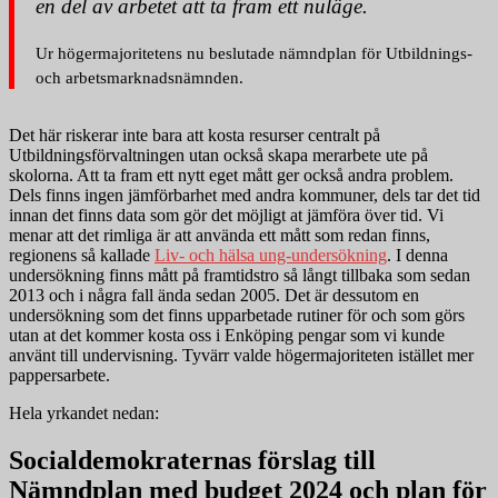
en del av arbetet att ta fram ett nuläge.
Ur högermajoritetens nu beslutade nämndplan för Utbildnings-
och arbetsmarknadsnämnden.
Det här riskerar inte bara att kosta resurser centralt på
Utbildningsförvaltningen utan också skapa merarbete ute på
skolorna. Att ta fram ett nytt eget mått ger också andra problem.
Dels finns ingen jämförbarhet med andra kommuner, dels tar det tid
innan det finns data som gör det möjligt at jämföra över tid. Vi
menar att det rimliga är att använda ett mått som redan finns,
regionens så kallade
Liv- och hälsa ung-undersökning
. I denna
undersökning finns mått på framtidstro så långt tillbaka som sedan
2013 och i några fall ända sedan 2005. Det är dessutom en
undersökning som det finns upparbetade rutiner för och som görs
utan at det kommer kosta oss i Enköping pengar som vi kunde
använt till undervisning. Tyvärr valde högermajoriteten istället mer
pappersarbete.
Hela yrkandet nedan:
Socialdemokraternas förslag till
Nämndplan med budget 2024 och plan för