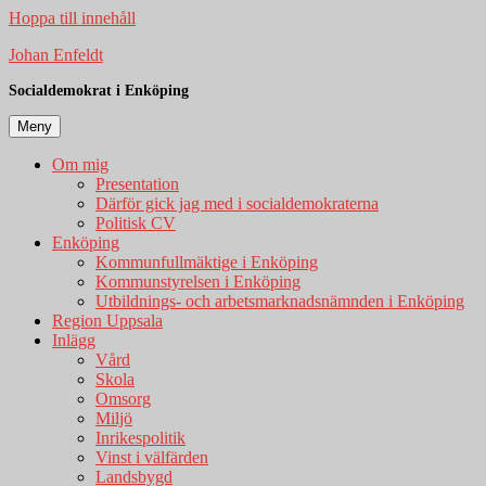
Hoppa till innehåll
Johan Enfeldt
Socialdemokrat i Enköping
Meny
Om mig
Presentation
Därför gick jag med i socialdemokraterna
Politisk CV
Enköping
Kommunfullmäktige i Enköping
Kommunstyrelsen i Enköping
Utbildnings- och arbetsmarknadsnämnden i Enköping
Region Uppsala
Inlägg
Vård
Skola
Omsorg
Miljö
Inrikespolitik
Vinst i välfärden
Landsbygd