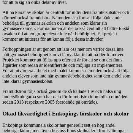
för att ta sig an olika delar av livet.
Att ha klarat av skolan är centralt för individens framtidsutsikter och
därmed också framtidstro. Nämnden ska fortsatt följa både andel
behöriga till gymnasieskolan och andelen som klarar sin
gymnasieexamen. För nämnden är det också centralt att bättre förstå
orsaken till att en grupp elever inte når behörighet. Ett projekt
kommer att initieras för att kunna följa dessa individer.
Förhoppningen är att genom att lära oss mer om varför dessa inte
nått gymnasiebehörighet kan vi få nycklar till att nå fler framöver.
Projektet kommer att följas upp efter ett år för att se om det finns
åtgärder som redan är identifierade och möjliga att implementera.
För att utvärdera arbetet med målet kommer nämnden också att följa
andelen elever som inte når gymnasiebehörighet samt den andel som
inte klarar gymnasieskolan.
Framtidstron följs också genom de så kallade Liv och hälsa ung-
undersökningarna som har data för framtidstro inom olika områden
sedan 2013 respektive 2005 (beroende på område).
Ökad likvärdighet i Enköpings förskolor och skolor
Enköpings kommunala skolor har generellt sett en hög andel
behöriga lärare, men även hos oss finns skillnader i förutsättningar