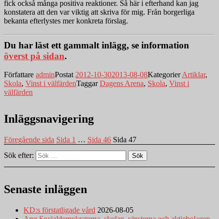
fick också många positiva reaktioner. Så här i efterhand kan jag
konstatera att den var viktig att skriva för mig. Från borgerliga
bekanta efterlystes mer konkreta förslag.
Du har läst ett gammalt inlägg, se information
överst på sidan
.
Författare
admin
Postat
2012-10-30
2013-08-08
Kategorier
Artiklar
,
Skola
,
Vinst i välfärden
Taggar
Dagens Arena
,
Skola
,
Vinst i
välfärden
Inläggsnavigering
Föregående sida
Sida
1
…
Sida
46
Sida
47
Sök efter:
Sök
Senaste inläggen
KD:s förstatligade vård
2026-08-05
Ang Socialdemokraterna, skolan, vinsterna och aktiebolagen.