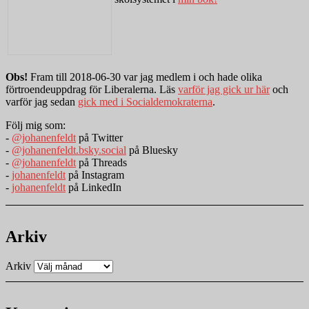
Obs!
Fram till 2018-06-30 var jag medlem i och hade olika
förtroendeuppdrag för Liberalerna. Läs
varför jag gick ur här
och
varför jag sedan
gick med i Socialdemokraterna
.
Följ mig som:
-
@johanenfeldt
på Twitter
-
@johanenfeldt.bsky.social
på Bluesky
-
@johanenfeldt
på Threads
-
johanenfeldt
på Instagram
-
johanenfeldt
på LinkedIn
Arkiv
Arkiv