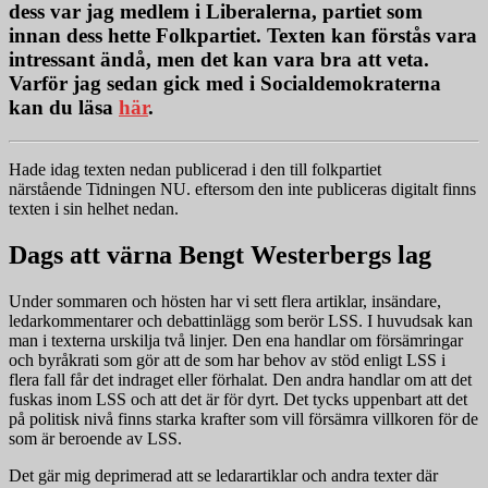
dess var jag medlem i Liberalerna, partiet som
innan dess hette Folkpartiet. Texten kan förstås vara
intressant ändå, men det kan vara bra att veta.
Varför jag sedan gick med i Socialdemokraterna
kan du läsa
här
.
Hade idag texten nedan publicerad i den till folkpartiet
närstående Tidningen NU. eftersom den inte publiceras digitalt finns
texten i sin helhet nedan.
Dags att värna Bengt Westerbergs lag
Under sommaren och hösten har vi sett flera artiklar, insändare,
ledarkommentarer och debattinlägg som berör LSS. I huvudsak kan
man i texterna urskilja två linjer. Den ena handlar om försämringar
och byråkrati som gör att de som har behov av stöd enligt LSS i
flera fall får det indraget eller förhalat. Den andra handlar om att det
fuskas inom LSS och att det är för dyrt. Det tycks uppenbart att det
på politisk nivå finns starka krafter som vill försämra villkoren för de
som är beroende av LSS.
Det gär mig deprimerad att se ledarartiklar och andra texter där