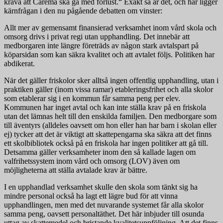
kräva att Carema ska gå med förlust.“ Exakt så är det, och här ligger
kärnfrågan i den nu pågående debatten om vinster:
Allt mer av gemensamt finansierad verksamhet inom vård skola och
omsorg drivs i privat regi utan upphandling. Det innebär att
medborgaren inte längre företräds av någon stark avtalspart på
köparsidan som kan säkra kvalitet och att avtalet följs. Politiken har
abdikerat.
När det gäller friskolor sker alltså ingen offentlig upphandling, utan i
praktiken gäller (inom vissa ramar) etableringsfrihet och alla skolor
som etablerar sig i en kommun får samma peng per elev.
Kommunen har inget avtal och kan inte ställa krav på en friskola
utan det lämnas helt till den enskilda familjen. Den medborgare som
till äventyrs (alldeles oavsett om hon eller han har barn i skolan eller
ej) tycker att det är viktigt att skattepengarna ska säkra att det finns
ett skolbibliotek också på en friskola har ingen politiker att gå till.
Detsamma gäller verksamheter inom den så kallade lagen om
valfrihetssystem inom vård och omsorg (LOV) även om
möjligheterna att ställa avtalade krav är bättre.
I en upphandlad verksamhet skulle den skola som tänkt sig ha
mindre personal också ha lagt ett lägre bud för att vinna
upphandlingen, men med det nuvarande systemet får alla skolor
samma peng, oavsett personaltäthet. Det här inbjuder till osunda
uttag av skattemedel och bristande kvalitetsuppföljning. Att det finns