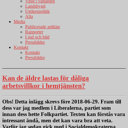
Vinst i välfärden
Landsbygd
Utrikespolitik
Alla
Media
Publicerade artiklar
Rapporter
Ljud och bild
Pressbilder
Kontakt
Kontakt
Pressbilder
Kan de äldre lastas för dåliga
arbetsvillkor i hemtjänsten?
Obs!
Detta inlägg skrevs före 2018-06-29. Fram till
dess var jag medlem i Liberalerna, partiet som
innan dess hette Folkpartiet. Texten kan förstås vara
intressant ändå, men det kan vara bra att veta.
Varför jag sedan gick med i Socialdemokraterna