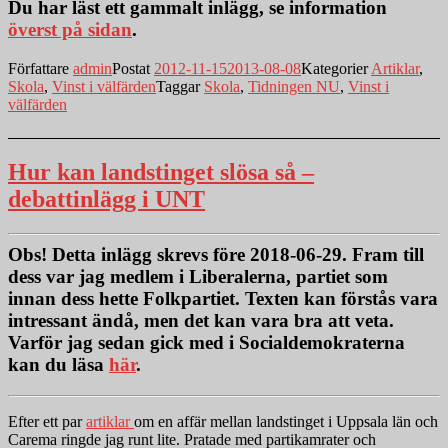
Du har läst ett gammalt inlägg, se information
överst på sidan
.
Författare
admin
Postat
2012-11-15
2013-08-08
Kategorier
Artiklar
,
Skola
,
Vinst i välfärden
Taggar
Skola
,
Tidningen NU
,
Vinst i
välfärden
Hur kan landstinget slösa så –
debattinlägg i UNT
Obs!
Detta inlägg skrevs före 2018-06-29. Fram till
dess var jag medlem i Liberalerna, partiet som
innan dess hette Folkpartiet. Texten kan förstås vara
intressant ändå, men det kan vara bra att veta.
Varför jag sedan gick med i Socialdemokraterna
kan du läsa
här
.
Efter ett par
artiklar
om en affär mellan landstinget i Uppsala län och
Carema ringde jag runt lite. Pratade med partikamrater och