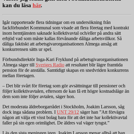
kan du läsa
här
.
Igår rapporterade flera tidningar om en undersökning från
fackförbundet Kommunal som visade att flera företag med kontrakt
inom hemtjänsten saknade kollektivavtal och/eller på andra sätt
erbjöd vad som måste kallas förvånande dåliga arbetsvillkor. Så
dåliga faktiskt att arbetsgivarorganisationen Almega ansåg att
konkurrensen sätts ur spel.
Förbundsdirektör Inga-Kari Fryklund på arbetsgivarorganisationen
Almega säger till
Sveriges Radio
att resultatet blir lägre framtida
pension för de anställa. Samtidigt skapas en snedvriden konkurrens
mellan företagen.
– Det blir svårt för företag som gör avsättningar till pensioner och
följer kollektivavtalen, eftersom de kan få ett högre kostnadsläge än
dem som inte följer avtalen, säger hon.
Det moderata äldreborgarrådet i Stockholm, Joakim Larsson, såg
dock inga sådana problem. I
UNT 29/12
säger han ”Att förvägra
någon att välja ett visst bolag bara för att det inte har kollektivavtal
faller på sin egen orimlighet. De äldres val väger tyngst.”
Läs den sista meningen igen. Joakim Larsson menar alltså att han