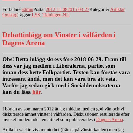
Författare
admin
Postat
2012-11-08
2015-03-27
Kategorier
Artiklar
,
Omsorg
Taggar
LSS
,
Tidningen NU
Debattinlägg om Vinster i välfärden i
Dagens Arena
Obs!
Detta inlägg skrevs före 2018-06-29. Fram till
dess var jag medlem i Liberalerna, partiet som
innan dess hette Folkpartiet. Texten kan förstås vara
intressant ändå, men det kan vara bra att veta.
Varför jag sedan gick med i Socialdemokraterna
kan du läsa
här
.
I början av sommaren 2012 åt jag middag med en god vän och vi
diskuterade ämnet vinster i välfärden. Diskussionen resulterade efter
mycket funderande i en artikel som publicerades i
Dagens Arena
.
Artikeln väckte viss munterhet (främst på vänsterkanten) men jag