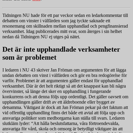
Tidningen NU hade för ett par veckor sedan en ledarkommentar till
debatten om vinster i välfärden som jag tyckte saknade ett
resonemang om skillnaden mellan upphandlad och pengfinansierad
verksamhet. Idag publicerades mitt svar, som återges i sin helhet
nedan då Tidningen NU ej utges på nätet.
Det är inte upphandlade verksamheter
som är problemet
I ledaren i NU 43 skriver Jan Fröman om argumenten för att lägga
undan debatten om vinst i välfärden och gör en bra redogörelse för
varför. Problemet är att argumenten gäller endast för upphandlad
verksamhet. Där är det helt riktigt så att det knappast kan bli några
övervinster, så länge det sker en upphandling i fungerande
konkurrens och att denna följs upp ordentligt. Det gäller oavsett om
upphandlingen gäller drift av ett äldreboende eller bygget av
detsamma. Viktigast är dock att Jan Fröman pekar på det faktum att
vid offentlig upphandling finns det både ett avtal att följa upp och
ansvariga politiker som medborgarna kan ställa till svars. Ledaren
slutkläm lyder: “Att hålla beslutsfattarna, våra förtroendevalda,
ansvariga för vård, skola och omsorg är betydligt viktigare än att