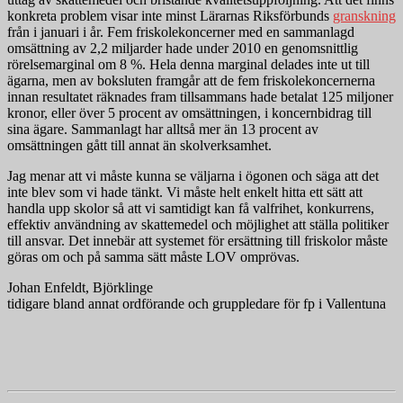
konkreta problem visar inte minst Lärarnas Riksförbunds
granskning
från i januari i år. Fem friskolekoncerner med en sammanlagd
omsättning av 2,2 miljarder hade under 2010 en genomsnittlig
rörelsemarginal om 8 %. Hela denna marginal delades inte ut till
ägarna, men av boksluten framgår att de fem friskolekoncernerna
innan resultatet räknades fram tillsammans hade betalat 125 miljoner
kronor, eller över 5 procent av omsättningen, i koncernbidrag till
sina ägare. Sammanlagt har alltså mer än 13 procent av
omsättningen gått till annat än skolverksamhet.
Jag menar att vi måste kunna se väljarna i ögonen och säga att det
inte blev som vi hade tänkt. Vi måste helt enkelt hitta ett sätt att
handla upp skolor så att vi samtidigt kan få valfrihet, konkurrens,
effektiv användning av skattemedel och möjlighet att ställa politiker
till ansvar. Det innebär att systemet för ersättning till friskolor måste
göras om och på samma sätt måste LOV omprövas.
Johan Enfeldt, Björklinge
tidigare bland annat ordförande och gruppledare för fp i Vallentuna