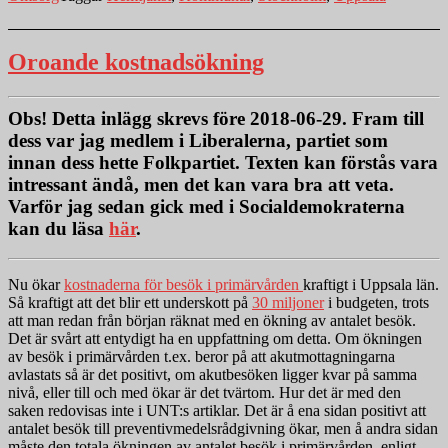
Oroande kostnadsökning
Obs!
Detta inlägg skrevs före 2018-06-29. Fram till
dess var jag medlem i Liberalerna, partiet som
innan dess hette Folkpartiet. Texten kan förstås vara
intressant ändå, men det kan vara bra att veta.
Varför jag sedan gick med i Socialdemokraterna
kan du läsa
här
.
Nu ökar
kostnaderna för besök i primärvården
kraftigt i Uppsala län.
Så kraftigt att det blir ett underskott på
30 miljoner
i budgeten, trots
att man redan från början räknat med en ökning av antalet besök.
Det är svårt att entydigt ha en uppfattning om detta. Om ökningen
av besök i primärvården t.ex. beror på att akutmottagningarna
avlastats så är det positivt, om akutbesöken ligger kvar på samma
nivå, eller till och med ökar är det tvärtom. Hur det är med den
saken redovisas inte i UNT:s artiklar. Det är å ena sidan positivt att
antalet besök till preventivmedelsrådgivning ökar, men å andra sidan
måste den totala ökningen av antalet besök i primärvården, enligt