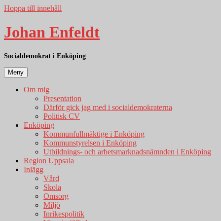
Hoppa till innehåll
Johan Enfeldt
Socialdemokrat i Enköping
Meny
Om mig
Presentation
Därför gick jag med i socialdemokraterna
Politisk CV
Enköping
Kommunfullmäktige i Enköping
Kommunstyrelsen i Enköping
Utbildnings- och arbetsmarknadsnämnden i Enköping
Region Uppsala
Inlägg
Vård
Skola
Omsorg
Miljö
Inrikespolitik