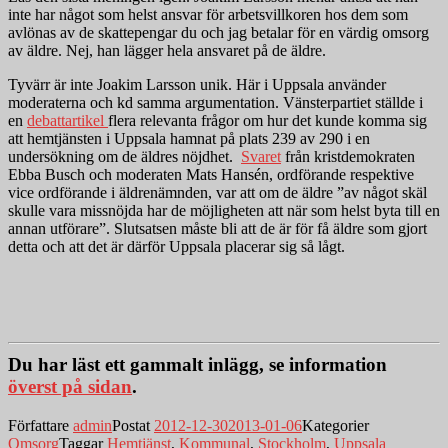
inte har något som helst ansvar för arbetsvillkoren hos dem som
avlönas av de skattepengar du och jag betalar för en värdig omsorg
av äldre. Nej, han lägger hela ansvaret på de äldre.
Tyvärr är inte Joakim Larsson unik. Här i Uppsala använder
moderaterna och kd samma argumentation. Vänsterpartiet ställde i
en
debattartikel
flera relevanta frågor om hur det kunde komma sig
att hemtjänsten i Uppsala hamnat på plats 239 av 290 i en
undersökning om de äldres nöjdhet.
Svaret
från kristdemokraten
Ebba Busch och moderaten Mats Hansén, ordförande respektive
vice ordförande i äldrenämnden, var att om de äldre ”av något skäl
skulle vara missnöjda har de möjligheten att när som helst byta till en
annan utförare”. Slutsatsen måste bli att de är för få äldre som gjort
detta och att det är därför Uppsala placerar sig så lågt.
Du har läst ett gammalt inlägg, se information
överst på sidan
.
Författare
admin
Postat
2012-12-30
2013-01-06
Kategorier
Omsorg
Taggar
Hemtjänst
,
Kommunal
,
Stockholm
,
Uppsala