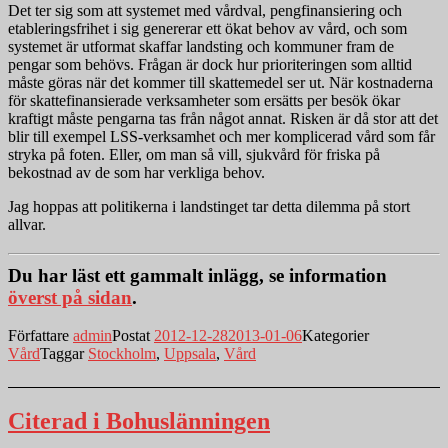
Det ter sig som att systemet med vårdval, pengfinansiering och
etableringsfrihet i sig genererar ett ökat behov av vård, och som
systemet är utformat skaffar landsting och kommuner fram de
pengar som behövs. Frågan är dock hur prioriteringen som alltid
måste göras när det kommer till skattemedel ser ut. När kostnaderna
för skattefinansierade verksamheter som ersätts per besök ökar
kraftigt måste pengarna tas från något annat. Risken är då stor att det
blir till exempel LSS-verksamhet och mer komplicerad vård som får
stryka på foten. Eller, om man så vill, sjukvård för friska på
bekostnad av de som har verkliga behov.
Jag hoppas att politikerna i landstinget tar detta dilemma på stort
allvar.
Du har läst ett gammalt inlägg, se information
överst på sidan
.
Författare
admin
Postat
2012-12-28
2013-01-06
Kategorier
Vård
Taggar
Stockholm
,
Uppsala
,
Vård
Citerad i Bohuslänningen