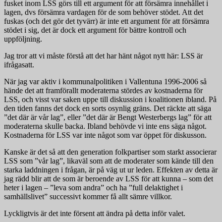
fusket inom LSS görs till ett argument för att försämra innehållet i
lagen, dvs försämra vardagen för de som behöver stödet. Att det
fuskas (och det gör det tyvärr) är inte ett argument för att försämra
stödet i sig, det är dock ett argument för bättre kontroll och
uppföljning.
Jag tror att vi måste förstå att det har hänt något nytt här: LSS är
ifrågasatt.
När jag var aktiv i kommunalpolitiken i Vallentuna 1996-2006 så
hände det att framförallt moderaterna stördes av kostnaderna för
LSS, och visst var saken uppe till diskussion i koalitionen ibland. På
den tiden fanns det dock en sorts osynlig gräns. Det räckte att säga
”det där är vår lag”, eller ”det där är Bengt Westerbergs lag” för att
moderaterna skulle backa. Ibland behövde vi inte ens säga något.
Kostnaderna för LSS var inte något som var öppet för diskusson.
Kanske är det så att den generation folkpartiser som starkt associerar
LSS som ”vår lag”, likaväl som att de moderater som kände till den
starka laddningen i frågan, är på väg ut ur leden. Effekten av detta är
jag rädd blir att de som är beroende av LSS för att kunna – som det
heter i lagen – ”leva som andra” och ha ”full delaktighet i
samhällslivet” successivt kommer få allt sämre villkor.
Lyckligtvis är det inte försent att ändra på detta inför valet.