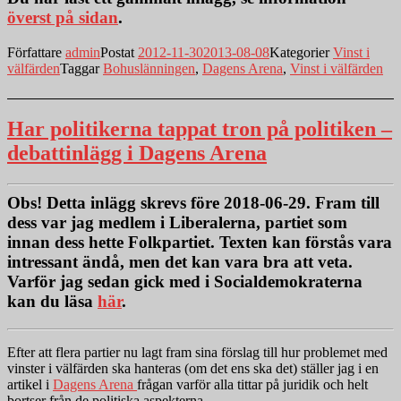
överst på sidan
.
Författare
admin
Postat
2012-11-30
2013-08-08
Kategorier
Vinst i
välfärden
Taggar
Bohuslänningen
,
Dagens Arena
,
Vinst i välfärden
Har politikerna tappat tron på politiken –
debattinlägg i Dagens Arena
Obs!
Detta inlägg skrevs före 2018-06-29. Fram till
dess var jag medlem i Liberalerna, partiet som
innan dess hette Folkpartiet. Texten kan förstås vara
intressant ändå, men det kan vara bra att veta.
Varför jag sedan gick med i Socialdemokraterna
kan du läsa
här
.
Efter att flera partier nu lagt fram sina förslag till hur problemet med
vinster i välfärden ska hanteras (om det ens ska det) ställer jag i en
artikel i
Dagens Arena
frågan varför alla tittar på juridik och helt
bortser från de politiska aspekterna.