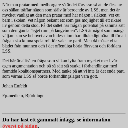
När man pratar med medborgare så är det förvisso så att de flest av
oss sällan träffar någon som själv är beroende av LSS, men det är
mycket vanligt att den man pratar med har någon i släkten, vet ett
barn i skolan, vet någon bekant etc som ges möjlighet till ett rikare
liv genom detta stöd. På det sättet har frågan potential på samma sätt
som den gamla ”eget rum på långvården”. LSS är något som många
väljare kan se behovet av och dessutom har tillräckligt nära till för att
frågan ska kunna spela roll för valet av parti. Men då måste vi ta
bladet från munnen och i det offentliga börja försvara och förklara
LSS.
Det här är alltså en fråga som vi kan lyfta fram mycket mer i vår
egen argumentation och på så sätt stå starka i förhandlingar med
framtida koalitionspartners. Med tanke på att vi inte är det enda parti
som värnar LSS så borde förhandlingsläget vara gott.
Johan Enfeldt
Fp-medlem, Björklinge
Du har läst ett gammalt inlägg, se information
överst på sidan
.