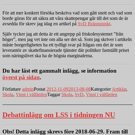
För att mer konkret försöka beskriva vad som gått snett och vad som
borde göras för att säkra att våra skattepengar går till det som de är
avsedda för skrev jag idag en artikel på
SvD Brännpunkt
.
Själv tycker jag att detta är ett angrepp på friskolesystemet ”från
höger”, men jag vet inte om alla ser det så. Som jag skriver i artikeln
måste borgerligheten ha ett tydligt svar på frågan om det är som
leverantör av skattefinansierade tjänster där politiker fastställt priset
som näringslivet ska ha de högsta marginalerna.
Du har läst ett gammalt inlägg, se information
överst på sidan
.
Författare
admin
Postat
2012-11-09
2013-08-08
Kategorier
Artiklar
,
Skola
,
Vinst i välfärden
Taggar
Skola
,
SvD
,
Vinst i välfärden
Debattinlägg om LSS i tidningen NU
Obs!
Detta inlägg skrevs före 2018-06-29. Fram till