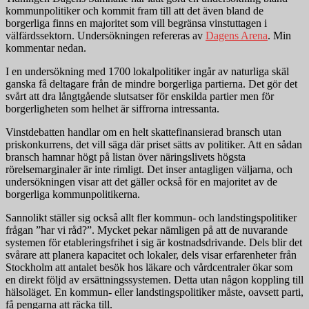
kommunpolitiker och kommit fram till att det även bland de
borgerliga finns en majoritet som vill begränsa vinstuttagen i
välfärdssektorn. Undersökningen refereras av
Dagens Arena
. Min
kommentar nedan.
I en undersökning med 1700 lokalpolitiker ingår av naturliga skäl
ganska få deltagare från de mindre borgerliga partierna. Det gör det
svårt att dra långtgående slutsatser för enskilda partier men för
borgerligheten som helhet är siffrorna intressanta.
Vinstdebatten handlar om en helt skattefinansierad bransch utan
priskonkurrens, det vill säga där priset sätts av politiker. Att en sådan
bransch hamnar högt på listan över näringslivets högsta
rörelsemarginaler är inte rimligt. Det inser antagligen väljarna, och
undersökningen visar att det gäller också för en majoritet av de
borgerliga kommunpolitikerna.
Sannolikt ställer sig också allt fler kommun- och landstingspolitiker
frågan ”har vi råd?”. Mycket pekar nämligen på att de nuvarande
systemen för etableringsfrihet i sig är kostnadsdrivande. Dels blir det
svårare att planera kapacitet och lokaler, dels visar erfarenheter från
Stockholm att antalet besök hos läkare och vårdcentraler ökar som
en direkt följd av ersättningssystemen. Detta utan någon koppling till
hälsoläget. En kommun- eller landstingspolitiker måste, oavsett parti,
få pengarna att räcka till.