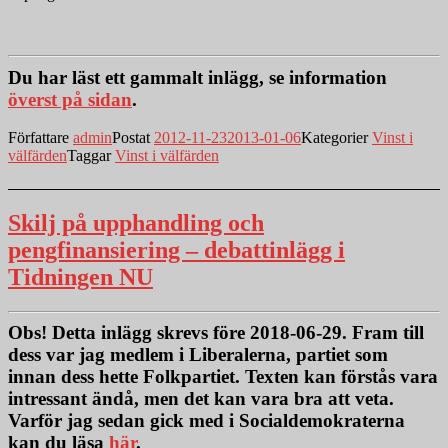
Du har läst ett gammalt inlägg, se information
överst på sidan
.
Författare
admin
Postat
2012-11-23
2013-01-06
Kategorier
Vinst i
välfärden
Taggar
Vinst i välfärden
Skilj på upphandling och
pengfinansiering – debattinlägg i
Tidningen NU
Obs!
Detta inlägg skrevs före 2018-06-29. Fram till
dess var jag medlem i Liberalerna, partiet som
innan dess hette Folkpartiet. Texten kan förstås vara
intressant ändå, men det kan vara bra att veta.
Varför jag sedan gick med i Socialdemokraterna
kan du läsa
här
.