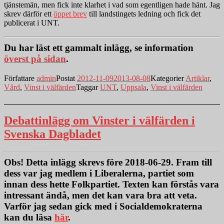
tjänstemän, men fick inte klarhet i vad som egentligen hade hänt. Jag
skrev därför ett
öppet brev
till landstingets ledning och fick det
publicerat i UNT.
Du har läst ett gammalt inlägg, se information
överst på sidan
.
Författare
admin
Postat
2012-11-09
2013-08-08
Kategorier
Artiklar
,
Vård
,
Vinst i välfärden
Taggar
UNT
,
Uppsala
,
Vinst i välfärden
Debattinlägg om Vinster i välfärden i
Svenska Dagbladet
Obs!
Detta inlägg skrevs före 2018-06-29. Fram till
dess var jag medlem i Liberalerna, partiet som
innan dess hette Folkpartiet. Texten kan förstås vara
intressant ändå, men det kan vara bra att veta.
Varför jag sedan gick med i Socialdemokraterna
kan du läsa
här
.