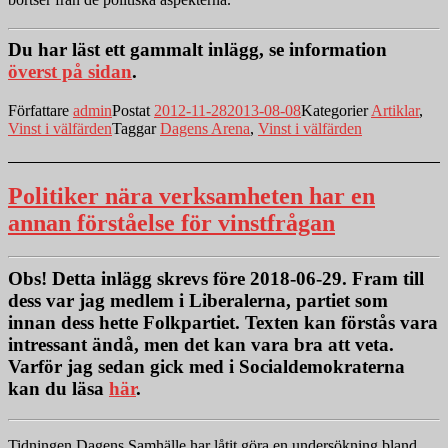
Du har läst ett gammalt inlägg, se information
överst på sidan
.
Författare
admin
Postat
2012-11-28
2013-08-08
Kategorier
Artiklar
,
Vinst i välfärden
Taggar
Dagens Arena
,
Vinst i välfärden
Politiker nära verksamheten har en
annan förståelse för vinstfrågan
Obs!
Detta inlägg skrevs före 2018-06-29. Fram till
dess var jag medlem i Liberalerna, partiet som
innan dess hette Folkpartiet. Texten kan förstås vara
intressant ändå, men det kan vara bra att veta.
Varför jag sedan gick med i Socialdemokraterna
kan du läsa
här
.
Tidningen Dagens Samhälle har låtit göra en undersökning bland