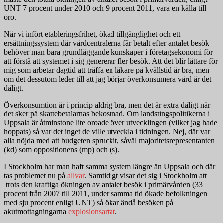
UNT 7 procent under 2010 och 9 procent 2011, vara en källa till
oro.
När vi infört etableringsfrihet, ökad tillgänglighet och ett
ersättningssystem där vårdcentralerna får betalt efter antalet besök
behöver man bara grundläggande kunskaper i företagsekonomi för
att förstå att systemet i sig genererar fler besök. Att det blir lättare för
mig som arbetar dagtid att träffa en läkare på kvällstid är bra, men
om det dessutom leder till att jag börjar överkonsumera vård är det
dåligt.
Överkonsumtion är i princip aldrig bra, men det är extra dåligt när
det sker på skattebetalarnas bekostnad. Om landstingspolitikerna i
Uppsala är åtminstone lite oroade över utvecklingen (vilket jag hade
hoppats) så var det inget de ville utveckla i tidningen. Nej, där var
alla nöjda med att budgeten spruckit, såväl majoritetsrepresentanten
(kd) som oppositionens (mp) och (s).
I Stockholm har man haft samma system längre än Uppsala och där
tas problemet nu på
allvar
. Samtidigt visar det sig i Stockholm att
trots den kraftiga ökningen av antalet besök i primärvården (33
procent från 2007 till 2011, under samma tid ökade befolkningen
med sju procent enligt UNT) så ökar ändå besöken på
akutmottagningarna
explosionsartat
.