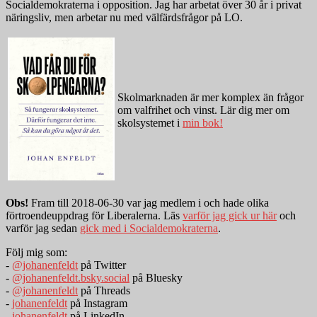
Socialdemokraterna i opposition. Jag har arbetat över 30 år i privat
näringsliv, men arbetar nu med välfärdsfrågor på LO.
Skolmarknaden är mer komplex än frågor
om valfrihet och vinst. Lär dig mer om
skolsystemet i
min bok!
Obs!
Fram till 2018-06-30 var jag medlem i och hade olika
förtroendeuppdrag för Liberalerna. Läs
varför jag gick ur här
och
varför jag sedan
gick med i Socialdemokraterna
.
Följ mig som:
-
@johanenfeldt
på Twitter
-
@johanenfeldt.bsky.social
på Bluesky
-
@johanenfeldt
på Threads
-
johanenfeldt
på Instagram
-
johanenfeldt
på LinkedIn