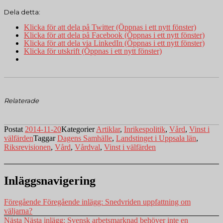
Dela detta:
Klicka för att dela på Twitter (Öppnas i ett nytt fönster)
Klicka för att dela på Facebook (Öppnas i ett nytt fönster)
Klicka för att dela via LinkedIn (Öppnas i ett nytt fönster)
Klicka för utskrift (Öppnas i ett nytt fönster)
Relaterade
Postat
2014-11-20
Kategorier
Artiklar
,
Inrikespolitik
,
Vård
,
Vinst i
välfärden
Taggar
Dagens Samhälle
,
Landstinget i Uppsala län
,
Riksrevisionen
,
Vård
,
Vårdval
,
Vinst i välfärden
Inläggsnavigering
Föregående
Föregående inlägg:
Snedvriden uppfattning om
väljarna?
Nästa
Nästa inlägg:
Svensk arbetsmarknad behöver inte en