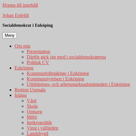
Hoppa till innehåll
Johan Enfeldt
Socialdemokrat i Enköping
Meny
Om mig
Presentation
Därför gick jag med i socialdemokraterna
Politisk CV
Enköping
Kommunfullmäktige i Enköping
Kommunstyrelsen i Enköping
Utbildnings- och arbetsmarknadsnämnden i Enköping
Region Uppsala
Inlägg
Vård
Skola
Omsorg
Miljö
Inrikespolitik
Vinst i välfärden
Landsbygd