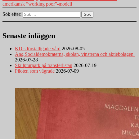
amerikansk ”working poor”-modell
Sök efter:
Sök
Senaste inläggen
KD:s förstatligade vård
2026-08-05
Ang Socialdemokraterna, skolan, vinsterna och aktiebolagen.
2026-07-28
Skulpturpark på transferlistan
2026-07-19
Piloten som vägrade
2026-07-09