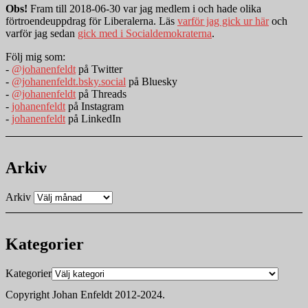
Obs!
Fram till 2018-06-30 var jag medlem i och hade olika
förtroendeuppdrag för Liberalerna. Läs
varför jag gick ur här
och
varför jag sedan
gick med i Socialdemokraterna
.
Följ mig som:
-
@johanenfeldt
på Twitter
-
@johanenfeldt.bsky.social
på Bluesky
-
@johanenfeldt
på Threads
-
johanenfeldt
på Instagram
-
johanenfeldt
på LinkedIn
Arkiv
Arkiv
Kategorier
Kategorier
Copyright Johan Enfeldt 2012-2024.