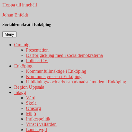
Hoppa till innehåll
Johan Enfeldt
Socialdemokrat i Enköping
Meny
Om mig
Presentation
Därför gick jag med i socialdemokraterna
Politisk CV
Enköping
Kommunfullmäktige i Enköping
Kommunstyrelsen i Enköping
Utbildnings- och arbetsmarknadsnämnden i Enköping
Region Uppsala
Inlägg
Vård
Skola
Omsorg
Miljö
Inrikespolitik
Vinst i välfärden
Landsbygd