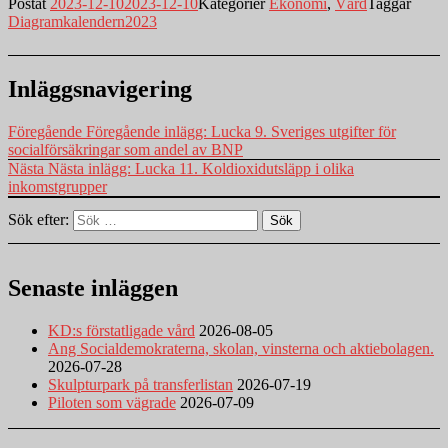
Postat
2023-12-10
2023-12-10
Kategorier
Ekonomi
,
Vård
Taggar
Diagramkalendern2023
Inläggsnavigering
Föregående
Föregående inlägg:
Lucka 9. Sveriges utgifter för
socialförsäkringar som andel av BNP
Nästa
Nästa inlägg:
Lucka 11. Koldioxidutsläpp i olika
inkomstgrupper
Sök efter:
Sök
Senaste inläggen
KD:s förstatligade vård
2026-08-05
Ang Socialdemokraterna, skolan, vinsterna och aktiebolagen.
2026-07-28
Skulpturpark på transferlistan
2026-07-19
Piloten som vägrade
2026-07-09