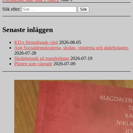
Sök efter:
Sök
Senaste inläggen
KD:s förstatligade vård
2026-08-05
Ang Socialdemokraterna, skolan, vinsterna och aktiebolagen.
2026-07-28
Skulpturpark på transferlistan
2026-07-19
Piloten som vägrade
2026-07-09