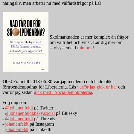
näringsliv, men arbetar nu med välfärdsfrågor på LO.
Skolmarknaden är mer komplex än frågor
om valfrihet och vinst. Lär dig mer om
skolsystemet i
min bok!
Obs!
Fram till 2018-06-30 var jag medlem i och hade olika
förtroendeuppdrag för Liberalerna. Läs
varför jag gick ur här
och
varför jag sedan
gick med i Socialdemokraterna
.
Följ mig som:
-
@johanenfeldt
på Twitter
-
@johanenfeldt.bsky.social
på Bluesky
-
@johanenfeldt
på Threads
-
johanenfeldt
på Instagram
-
johanenfeldt
på LinkedIn