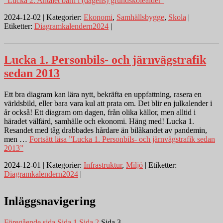
”Lucka 2. Antalet barn i (dagens) grundskoleålder”
2024-12-02 | Kategorier:
Ekonomi
,
Samhällsbygge
,
Skola
|
Etiketter:
Diagramkalendern2024
|
Lucka 1. Personbils- och järnvägstrafik
sedan 2013
Ett bra diagram kan lära nytt, bekräfta en uppfattning, rasera en
världsbild, eller bara vara kul att prata om. Det blir en julkalender i
år också! Ett diagram om dagen, från olika källor, men alltid i
häradet välfärd, samhälle och ekonomi. Häng med! Lucka 1.
Resandet med tåg drabbades hårdare än bilåkandet av pandemin,
men …
Fortsätt läsa
”Lucka 1. Personbils- och järnvägstrafik sedan
2013”
2024-12-01 | Kategorier:
Infrastruktur
,
Miljö
| Etiketter:
Diagramkalendern2024
|
Inläggsnavigering
Föregående sida
Sida
1
Sida
2
Sida
3