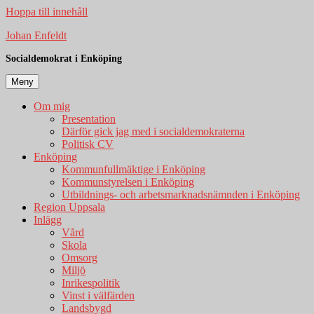
Hoppa till innehåll
Johan Enfeldt
Socialdemokrat i Enköping
Meny
Om mig
Presentation
Därför gick jag med i socialdemokraterna
Politisk CV
Enköping
Kommunfullmäktige i Enköping
Kommunstyrelsen i Enköping
Utbildnings- och arbetsmarknadsnämnden i Enköping
Region Uppsala
Inlägg
Vård
Skola
Omsorg
Miljö
Inrikespolitik
Vinst i välfärden
Landsbygd