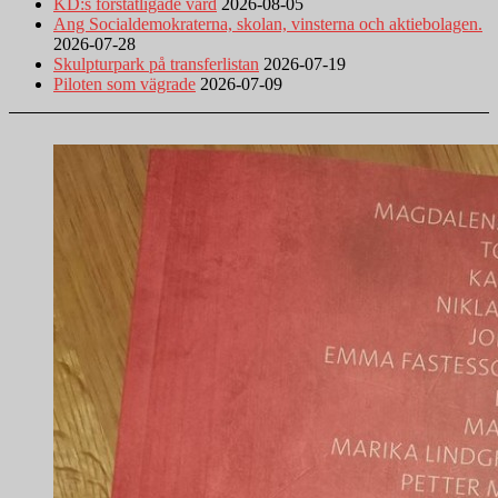
KD:s förstatligade vård
2026-08-05
Ang Socialdemokraterna, skolan, vinsterna och aktiebolagen.
2026-07-28
Skulpturpark på transferlistan
2026-07-19
Piloten som vägrade
2026-07-09