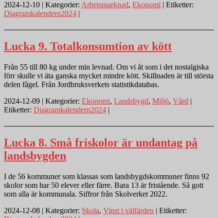
2024-12-10 | Kategorier:
Arbetsmarknad
,
Ekonomi
| Etiketter:
Diagramkalendern2024
|
Lucka 9. Totalkonsumtion av kött
Från 55 till 80 kg under min levnad. Om vi åt som i det nostalgiska
förr skulle vi äta ganska mycket mindre kött. Skillnaden är till största
delen fågel. Från Jordbruksverkets statistikdatabas.
2024-12-09 | Kategorier:
Ekonomi
,
Landsbygd
,
Miljö
,
Vård
|
Etiketter:
Diagramkalendern2024
|
Lucka 8. Små friskolor är undantag på
landsbygden
I de 56 kommuner som klassas som landsbygdskommuner finns 92
skolor som har 50 elever eller färre. Bara 13 är fristående. Så gott
som alla är kommunala. Siffror från Skolverket 2022.
2024-12-08 | Kategorier:
Skola
,
Vinst i välfärden
| Etiketter: