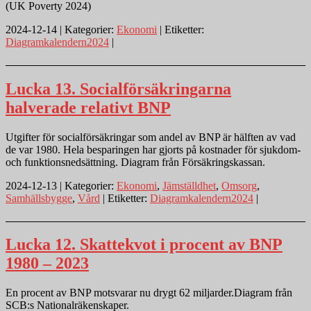
(UK Poverty 2024)
2024-12-14 | Kategorier:
Ekonomi
| Etiketter:
Diagramkalendern2024
|
Lucka 13. Socialförsäkringarna
halverade relativt BNP
Utgifter för socialförsäkringar som andel av BNP är hälften av vad
de var 1980. Hela besparingen har gjorts på kostnader för sjukdom-
och funktionsnedsättning. Diagram från Försäkringskassan.
2024-12-13 | Kategorier:
Ekonomi
,
Jämställdhet
,
Omsorg
,
Samhällsbygge
,
Vård
| Etiketter:
Diagramkalendern2024
|
Lucka 12. Skattekvot i procent av BNP
1980 – 2023
En procent av BNP motsvarar nu drygt 62 miljarder.Diagram från
SCB:s Nationalräkenskaper.