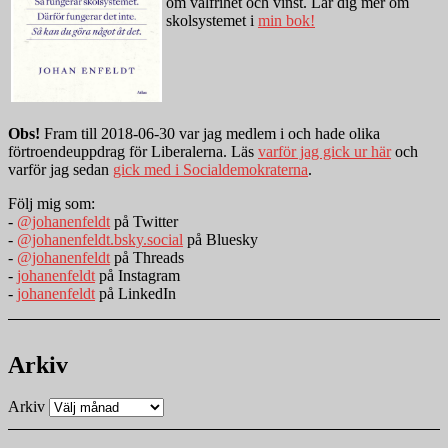
om valfrihet och vinst. Lär dig mer om
skolsystemet i
min bok!
Obs!
Fram till 2018-06-30 var jag medlem i och hade olika
förtroendeuppdrag för Liberalerna. Läs
varför jag gick ur här
och
varför jag sedan
gick med i Socialdemokraterna
.
Följ mig som:
-
@johanenfeldt
på Twitter
-
@johanenfeldt.bsky.social
på Bluesky
-
@johanenfeldt
på Threads
-
johanenfeldt
på Instagram
-
johanenfeldt
på LinkedIn
Arkiv
Arkiv