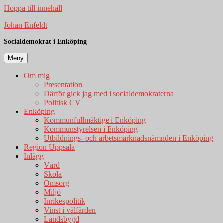
Hoppa till innehåll
Johan Enfeldt
Socialdemokrat i Enköping
Meny
Om mig
Presentation
Därför gick jag med i socialdemokraterna
Politisk CV
Enköping
Kommunfullmäktige i Enköping
Kommunstyrelsen i Enköping
Utbildnings- och arbetsmarknadsnämnden i Enköping
Region Uppsala
Inlägg
Vård
Skola
Omsorg
Miljö
Inrikespolitik
Vinst i välfärden
Landsbygd