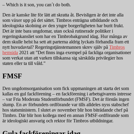
– Which is it son, you can´t do both.
Den är kanske lite för lätt att skratta åt. Bevisligen är det inte alla
som växer upp på det sättet. Timbros enträgna utbildande och
ideologiska skolning av den yngre borgerligheten har burit frukt.
Det är inte bara ungdomar, utan också rutinerade politiker i
regeringskansliet som har en Timbrobakgrund idag. Hur många av
dem skulle helst ha sett att parterna aldrig lyckats förhandla fram ett
nytt huvudavtal? Regeringstjänstemannen skrev själv på
Timbros
hemsida
2021 att ”Det finns inga exempel på fackliga organisationer
som verkat utan att varken tillskansa sig särskilda privilegier hos
staten eller ta till våld.”
FMSF
Den ungdomsorganisation som fick uppmaningen att starta det som
kallas en gul fackförening – en fackförening i arbetsgivarens intresse
– var Fria Moderata Studentförbundet (FMSF). Det är förstås ingen
slump. En av förbundets ordförande var tills alldeles nyss stabschef
hos statsministern. I slutet av november blir hon biträdande chef på
Timbro. Där blir hon kollega med en annan FMSF-ordförande som
är ideologiskt ansvarig och rektor för Timbros utbildningar.
Gula fackföreningar idag