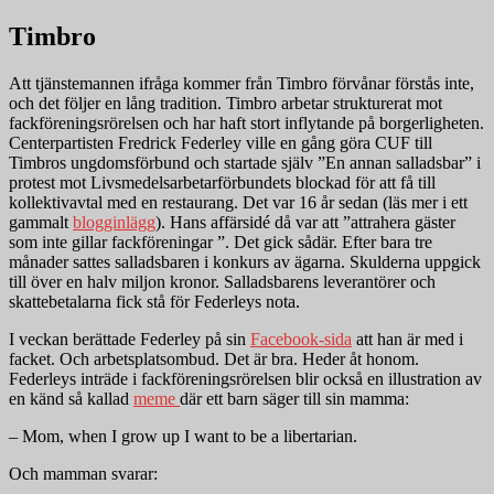
Timbro
Att tjänstemannen ifråga kommer från Timbro förvånar förstås inte,
och det följer en lång tradition. Timbro arbetar strukturerat mot
fackföreningsrörelsen och har haft stort inflytande på borgerligheten.
Centerpartisten Fredrick Federley ville en gång göra CUF till
Timbros ungdomsförbund och startade själv ”En annan salladsbar” i
protest mot Livsmedelsarbetarförbundets blockad för att få till
kollektivavtal med en restaurang. Det var 16 år sedan (läs mer i ett
gammalt
blogginlägg
). Hans affärsidé då var att ”attrahera gäster
som inte gillar fackföreningar ”. Det gick sådär. Efter bara tre
månader sattes salladsbaren i konkurs av ägarna. Skulderna uppgick
till över en halv miljon kronor. Salladsbarens leverantörer och
skattebetalarna fick stå för Federleys nota.
I veckan berättade Federley på sin
Facebook-sida
att han är med i
facket. Och arbetsplatsombud. Det är bra. Heder åt honom.
Federleys inträde i fackföreningsrörelsen blir också en illustration av
en känd så kallad
meme
där ett barn säger till sin mamma:
– Mom, when I grow up I want to be a libertarian.
Och mamman svarar: