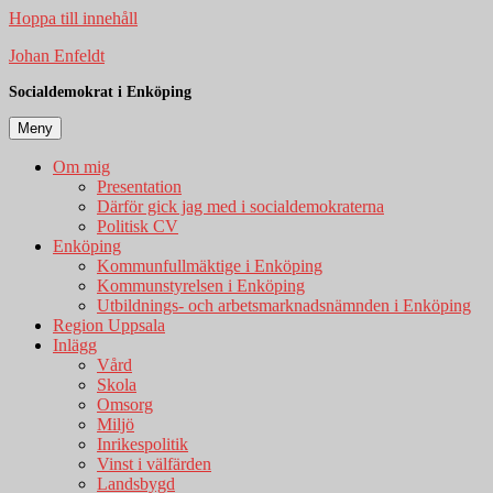
Hoppa till innehåll
Johan Enfeldt
Socialdemokrat i Enköping
Meny
Om mig
Presentation
Därför gick jag med i socialdemokraterna
Politisk CV
Enköping
Kommunfullmäktige i Enköping
Kommunstyrelsen i Enköping
Utbildnings- och arbetsmarknadsnämnden i Enköping
Region Uppsala
Inlägg
Vård
Skola
Omsorg
Miljö
Inrikespolitik
Vinst i välfärden
Landsbygd