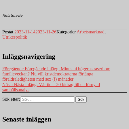
Relaterade
Postat
2023-11-14
2023-11-26
Kategorier
Arbetsmarknad
,
Utrikespolitik
Inläggsnavigering
Föregående
Föregående inlägg:
Minns ni högerns raseri om
familjeveckan? Nu vill kristdemokraterna förlänga
föräldraledigheten med sex (!) månader
Nästa
Nästa inlägg:
Vår tid – 20 bidrag till en förnyad
samhällsanalys
Sök efter:
Sök
Senaste inläggen