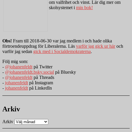
om valfrihet och vinst. Lär dig mer om
skolsystemet i
min bok!
Obs!
Fram till 2018-06-30 var jag medlem i och hade olika
förtroendeuppdrag för Liberalerna. Läs
varför jag gick ur här
och
varför jag sedan
gick med i Socialdemokraterna
.
Följ mig som:
-
@johanenfeldt
på Twitter
-
@johanenfeldt.bsky.social
på Bluesky
-
@johanenfeldt
på Threads
-
johanenfeldt
på Instagram
-
johanenfeldt
på LinkedIn
Arkiv
Arkiv