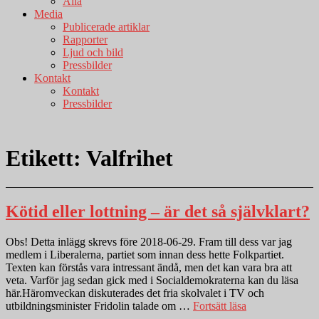
Alla
Media
Publicerade artiklar
Rapporter
Ljud och bild
Pressbilder
Kontakt
Kontakt
Pressbilder
Etikett:
Valfrihet
Kötid eller lottning – är det så självklart?
Obs! Detta inlägg skrevs före 2018-06-29. Fram till dess var jag
medlem i Liberalerna, partiet som innan dess hette Folkpartiet.
Texten kan förstås vara intressant ändå, men det kan vara bra att
veta. Varför jag sedan gick med i Socialdemokraterna kan du läsa
här.Häromveckan diskuterades det fria skolvalet i TV och
”Kötid
utbildningsminister Fridolin talade om …
Fortsätt läsa
eller