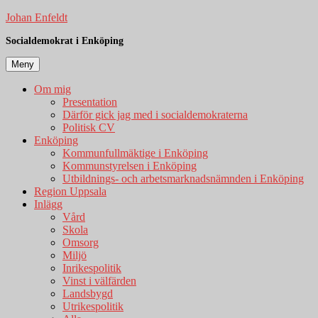
Hoppa
Johan Enfeldt
till
Socialdemokrat i Enköping
innehåll
Meny
Om mig
Presentation
Därför gick jag med i socialdemokraterna
Politisk CV
Enköping
Kommunfullmäktige i Enköping
Kommunstyrelsen i Enköping
Utbildnings- och arbetsmarknadsnämnden i Enköping
Region Uppsala
Inlägg
Vård
Skola
Omsorg
Miljö
Inrikespolitik
Vinst i välfärden
Landsbygd
Utrikespolitik