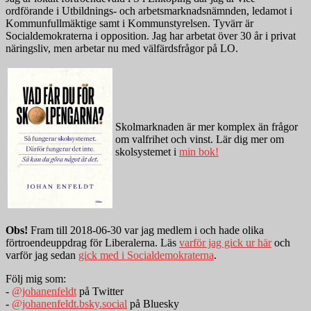
ordförande i Utbildnings- och arbetsmarknadsnämnden, ledamot i
Kommunfullmäktige samt i Kommunstyrelsen. Tyvärr är
Socialdemokraterna i opposition. Jag har arbetat över 30 år i privat
näringsliv, men arbetar nu med välfärdsfrågor på LO.
Skolmarknaden är mer komplex än frågor
om valfrihet och vinst. Lär dig mer om
skolsystemet i
min bok!
Obs!
Fram till 2018-06-30 var jag medlem i och hade olika
förtroendeuppdrag för Liberalerna. Läs
varför jag gick ur här
och
varför jag sedan
gick med i Socialdemokraterna
.
Följ mig som:
-
@johanenfeldt
på Twitter
-
@johanenfeldt.bsky.social
på Bluesky