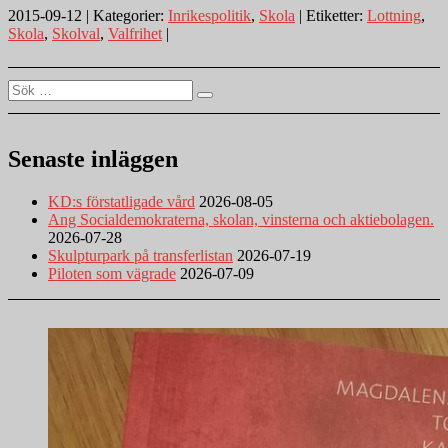
2015-09-12 | Kategorier:
Inrikespolitik
,
Skola
| Etiketter:
Lottning
,
lottning
Skola
,
Skolval
,
Valfrihet
|
–
är
det
Sök
så
Sök
efter:
självklart?”
Senaste inläggen
KD:s förstatligade vård
2026-08-05
Ang Socialdemokraterna, skolan, vinsterna och aktiebolagen.
2026-07-28
Skulpturpark på transferlistan
2026-07-19
Piloten som vägrade
2026-07-09