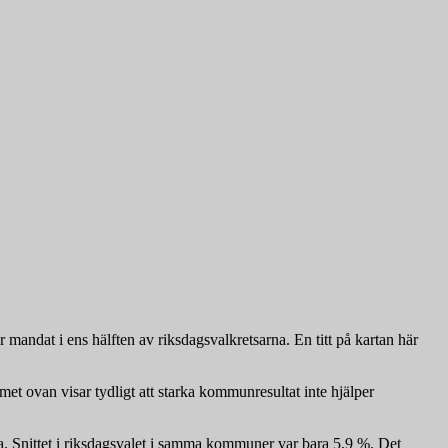
 mandat i ens hälften av riksdagsvalkretsarna. En titt på kartan här
mmet ovan visar tydligt att starka kommunresultat inte hjälper
a. Snittet i riksdagsvalet i samma kommuner var bara 5,9 %. Det