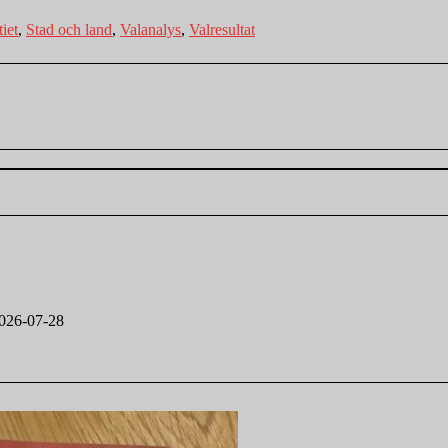
iet
,
Stad och land
,
Valanalys
,
Valresultat
026-07-28