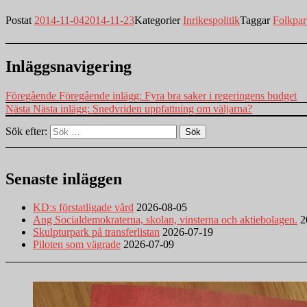
Postat
2014-11-04
2014-11-23
Kategorier
Inrikespolitik
Taggar
Folkpart
Inläggsnavigering
Föregående
Föregående inlägg:
Fyra bra saker i regeringens budget
Nästa
Nästa inlägg:
Snedvriden uppfattning om väljarna?
Sök efter:
Sök
Senaste inläggen
KD:s förstatligade vård
2026-08-05
Ang Socialdemokraterna, skolan, vinsterna och aktiebolagen.
2
Skulpturpark på transferlistan
2026-07-19
Piloten som vägrade
2026-07-09