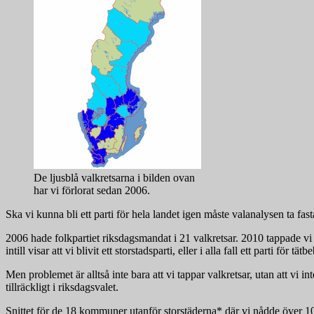
De ljusblå valkretsarna i bilden ovan
har vi förlorat sedan 2006.
Ska vi kunna bli ett parti för hela landet igen måste valanalysen ta fas
2006 hade folkpartiet riksdagsmandat i 21 valkretsar. 2010 tappade vi t
intill visar att vi blivit ett storstadsparti, eller i alla fall ett parti för tä
Men problemet är alltså inte bara att vi tappar valkretsar, utan att vi 
tillräckligt i riksdagsvalet.
Snittet för de 18 kommuner utanför storstäderna* där vi nådde över 1