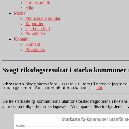
Utrikespolitik
Alla
Media
Publicerade artiklar
Rapporter
Ljud och bild
Pressbilder
Kontakt
Kontakt
Pressbilder
Svagt riksdagsresultat i starka kommuner 
Obs!
Detta inlägg skrevs före 2018-06-29. Fram till dess var jag medl
sedan gick med i Socialdemokraterna kan du läsa
här
.
De tre starkaste fp-kommunerna utanför storstadsregionerna i höstens
att rösta på folkpartiet i riksdagsvalet. Vi tappade alltså tre fjärdede