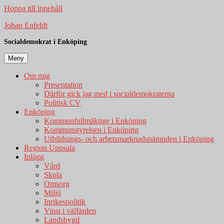
Hoppa till innehåll
Johan Enfeldt
Socialdemokrat i Enköping
Meny
Om mig
Presentation
Därför gick jag med i socialdemokraterna
Politisk CV
Enköping
Kommunfullmäktige i Enköping
Kommunstyrelsen i Enköping
Utbildnings- och arbetsmarknadsnämnden i Enköping
Region Uppsala
Inlägg
Vård
Skola
Omsorg
Miljö
Inrikespolitik
Vinst i välfärden
Landsbygd