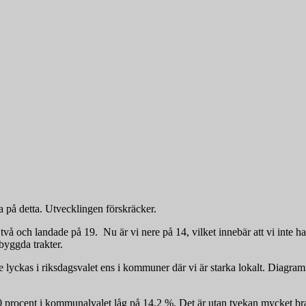
ta på detta. Utvecklingen förskräcker.
vå och landade på 19. Nu är vi nere på 14, vilket innebär att vi inte har
tbebyggda trakter.
inte lyckas i riksdagsvalet ens i kommuner där vi är starka lokalt. Diagra
0 procent i kommunalvalet låg på 14,2 %. Det är utan tvekan mycket br