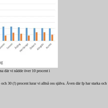
a där vi nådde över 10 procent i
ch 30 (!) procent lurar vi alltså oss själva. Även där fp har starka och 