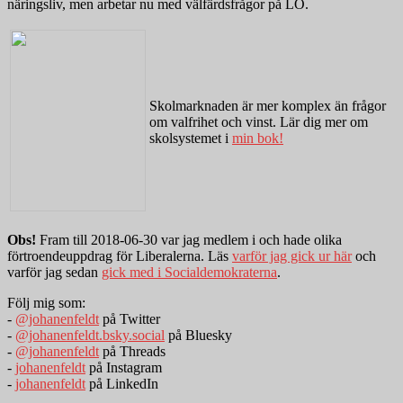
näringsliv, men arbetar nu med välfärdsfrågor på LO.
Skolmarknaden är mer komplex än frågor
om valfrihet och vinst. Lär dig mer om
skolsystemet i
min bok!
Obs!
Fram till 2018-06-30 var jag medlem i och hade olika
förtroendeuppdrag för Liberalerna. Läs
varför jag gick ur här
och
varför jag sedan
gick med i Socialdemokraterna
.
Följ mig som:
-
@johanenfeldt
på Twitter
-
@johanenfeldt.bsky.social
på Bluesky
-
@johanenfeldt
på Threads
-
johanenfeldt
på Instagram
-
johanenfeldt
på LinkedIn