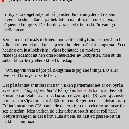
Lobbyistföretaget säljer alltså tjänster där de antyder att de kan
påverka beslutsfattare i partiet. Inte bara inför, utan också
under
pågående kongress. Det borde vara en viktig insikt för vanliga
medlemmar.
Sen kan man förstås diskutera hur seriös lobbyistbranschen är och
vilken erfarenhet och kunskap som kunderna får för pengarna. På en
hearing om just lobbyism i våras berättade en moderat
riksdagsledamot att hen ofta kontaktades av lobbyister, men att de
sällan tillförde ny eller aktuell kunskap.
– Om jag vill veta något på riktigt måste jag ändå ringa LO eller
Svenskt Näringsliv, sade hen.
Det påståendet är intressant här. Vilken partierfarenhet är det byrån
avser med
”lång erfarenhet”
? På byråns
hemsida
kan man läsa att
konsulten arbetat i såväl riksdag som regering (!). (Regeringskansliet
brukar man säga om man är tjänsteman. Regeringen är ministrarna.)
Enligt konsultens CV handlade det om fyra månader en sommar för
sex år sedan. Men varken tid eller arbetsuppgift spelar roll här. I
lobbyistsvängen är det hårdvaluta att ens ha haft ett passerkort till
maktens boningar.