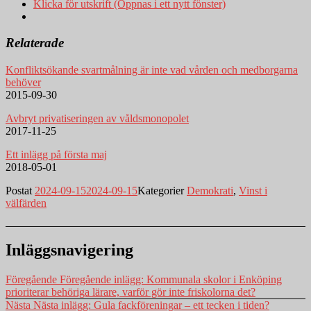
Klicka för utskrift (Öppnas i ett nytt fönster)
Relaterade
Konfliktsökande svartmålning är inte vad vården och medborgarna
behöver
2015-09-30
Avbryt privatiseringen av våldsmonopolet
2017-11-25
Ett inlägg på första maj
2018-05-01
Postat
2024-09-15
2024-09-15
Kategorier
Demokrati
,
Vinst i
välfärden
Inläggsnavigering
Föregående
Föregående inlägg:
Kommunala skolor i Enköping
prioriterar behöriga lärare, varför gör inte friskolorna det?
Nästa
Nästa inlägg:
Gula fackföreningar – ett tecken i tiden?