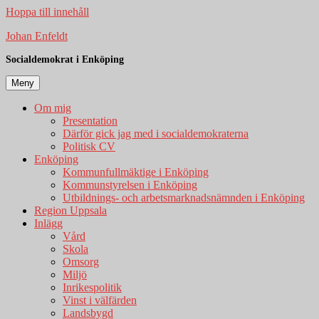
Hoppa till innehåll
Johan Enfeldt
Socialdemokrat i Enköping
Meny
Om mig
Presentation
Därför gick jag med i socialdemokraterna
Politisk CV
Enköping
Kommunfullmäktige i Enköping
Kommunstyrelsen i Enköping
Utbildnings- och arbetsmarknadsnämnden i Enköping
Region Uppsala
Inlägg
Vård
Skola
Omsorg
Miljö
Inrikespolitik
Vinst i välfärden
Landsbygd