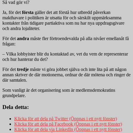
Så vad gör vi?
Ja, för det
första
gäller det att förstå hur utbredd påverkan
makthavare i politiken är utsatta för och särskilt uppmärksamma
kontakter från tidigare partiaktiva som nu har nya uppdragsgivare
och andra lojaliteter.
För det
andra
måste fler förtroendevalda på alla nivåer emellanåt få
frågan:
– Vilka lobbyister blir du kontaktad av, vet du vem de representerar
och hur hanterar du det?
För det
tredje
måste vi göra jobbet själva och inte lita på att någon
annan skriver de där motionerna, ordnar de där mötena och ringer de
där samtalen.
Som vanligt är det organisering som är medlemsdemokratins
grundpelare.
Dela detta:
Klicka för att dela på Twitter (Öppnas i ett nytt fönster)
Klicka för att dela på Facebook (Öppnas i ett nytt fönster)
Klicka för att dela via LinkedIn (Öppnas i ett nytt fönster)