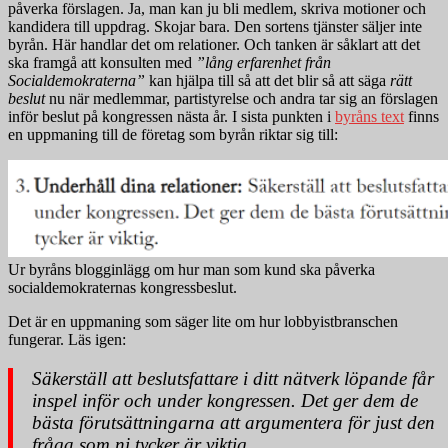
påverka förslagen. Ja, man kan ju bli medlem, skriva motioner och
kandidera till uppdrag. Skojar bara. Den sortens tjänster säljer inte
byrån. Här handlar det om relationer. Och tanken är såklart att det
ska framgå att konsulten med
”lång erfarenhet från
Socialdemokraterna”
kan hjälpa till så att det blir så att säga
rätt
beslut
nu när medlemmar, partistyrelse och andra tar sig an förslagen
inför beslut på kongressen nästa år. I sista punkten i
byråns text
finns
en uppmaning till de företag som byrån riktar sig till:
Ur byråns blogginlägg om hur man som kund ska påverka
socialdemokraternas kongressbeslut.
Det är en uppmaning som säger lite om hur lobbyistbranschen
fungerar. Läs igen:
Säkerställ att beslutsfattare i ditt nätverk löpande får
inspel inför och under kongressen. Det ger dem de
bästa förutsättningarna att argumentera för just den
fråga som ni tycker är viktig.