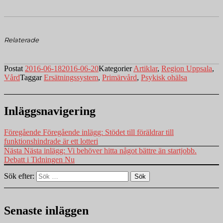
Relaterade
Postat
2016-06-18
2016-06-20
Kategorier
Artiklar
,
Region Uppsala
,
Vård
Taggar
Ersätningssystem
,
Primärvård
,
Psykisk ohälsa
Inläggsnavigering
Föregående
Föregående inlägg:
Stödet till föräldrar till
funktionshindrade är ett lotteri
Nästa
Nästa inlägg:
Vi behöver hitta något bättre än startjobb.
Debatt i Tidningen Nu
Sök efter:
Sök
Senaste inläggen