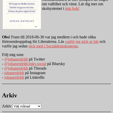
om valfrihet och vinst. Lär dig mer om
skolsystemet i
min bok!
Obs!
Fram till 2018-06-30 var jag medlem i och hade olika
förtroendeuppdrag för Liberalerna. Läs
varför jag gick ur här
och
varför jag sedan
gick med i Socialdemokraterna
.
Följ mig som:
-
@johanenfeldt
på Twitter
-
@johanenfeldt.bsky.social
på Bluesky
-
@johanenfeldt
på Threads
-
johanenfeldt
på Instagram
-
johanenfeldt
på LinkedIn
Arkiv
Arkiv