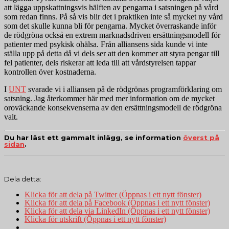
att lägga uppskattningsvis hälften av pengarna i satsningen på vård
som redan finns. På så vis blir det i praktiken inte så mycket ny vård
som det skulle kunna bli för pengarna. Mycket överraskande inför
de rödgröna också en extrem marknadsdriven ersättningsmodell för
patienter med psykisk ohälsa. Från alliansens sida kunde vi inte
ställa upp på detta då vi dels ser att den kommer att styra pengar till
fel patienter, dels riskerar att leda till att vårdstyrelsen tappar
kontrollen över kostnaderna.
I
UNT
svarade vi i alliansen på de rödgrönas programförklaring om
satsning. Jag återkommer här med mer information om de mycket
oroväckande konsekvenserna av den ersättningsmodell de rödgröna
valt.
Du har läst ett gammalt inlägg, se information
överst på
sidan
.
Dela detta:
Klicka för att dela på Twitter (Öppnas i ett nytt fönster)
Klicka för att dela på Facebook (Öppnas i ett nytt fönster)
Klicka för att dela via LinkedIn (Öppnas i ett nytt fönster)
Klicka för utskrift (Öppnas i ett nytt fönster)