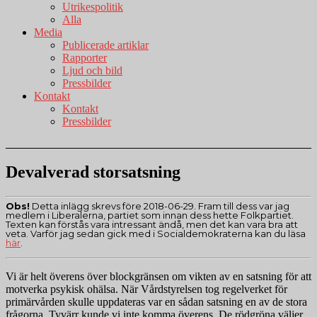
Utrikespolitik
Alla
Media
Publicerade artiklar
Rapporter
Ljud och bild
Pressbilder
Kontakt
Kontakt
Pressbilder
Devalverad storsatsning
Obs!
Detta inlägg skrevs före 2018-06-29. Fram till dess var jag
medlem i Liberalerna, partiet som innan dess hette Folkpartiet.
Texten kan förstås vara intressant ändå, men det kan vara bra att
veta. Varför jag sedan gick med i Socialdemokraterna kan du läsa
här
.
Vi är helt överens över blockgränsen om vikten av en satsning för att
motverka psykisk ohälsa. När Vårdstyrelsen tog regelverket för
primärvården skulle uppdateras var en sådan satsning en av de stora
frågorna. Tyvärr kunde vi inte komma överens. De rödgröna väljer