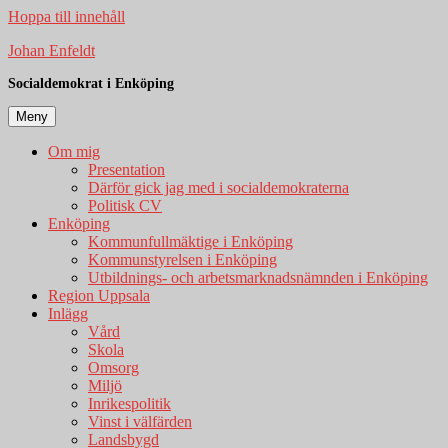
Hoppa till innehåll
Johan Enfeldt
Socialdemokrat i Enköping
Meny
Om mig
Presentation
Därför gick jag med i socialdemokraterna
Politisk CV
Enköping
Kommunfullmäktige i Enköping
Kommunstyrelsen i Enköping
Utbildnings- och arbetsmarknadsnämnden i Enköping
Region Uppsala
Inlägg
Vård
Skola
Omsorg
Miljö
Inrikespolitik
Vinst i välfärden
Landsbygd