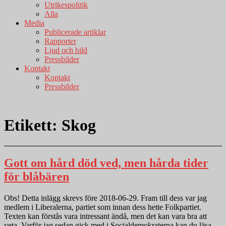
Utrikespolitik
Alla
Media
Publicerade artiklar
Rapporter
Ljud och bild
Pressbilder
Kontakt
Kontakt
Pressbilder
Etikett:
Skog
Gott om hård död ved, men hårda tider
för blåbären
Obs! Detta inlägg skrevs före 2018-06-29. Fram till dess var jag
medlem i Liberalerna, partiet som innan dess hette Folkpartiet.
Texten kan förstås vara intressant ändå, men det kan vara bra att
veta. Varför jag sedan gick med i Socialdemokraterna kan du läsa