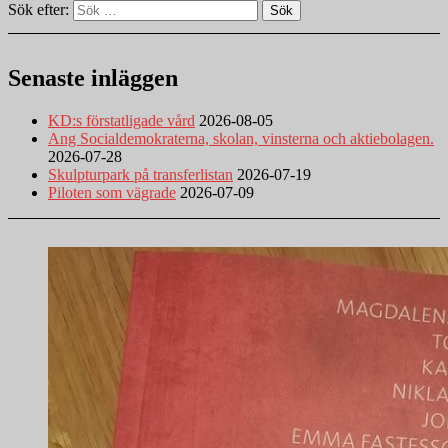
Sök efter:
Sök
Senaste inläggen
KD:s förstatligade vård
2026-08-05
Ang Socialdemokraterna, skolan, vinsterna och aktiebolagen.
2026-07-28
Skulpturpark på transferlistan
2026-07-19
Piloten som vägrade
2026-07-09