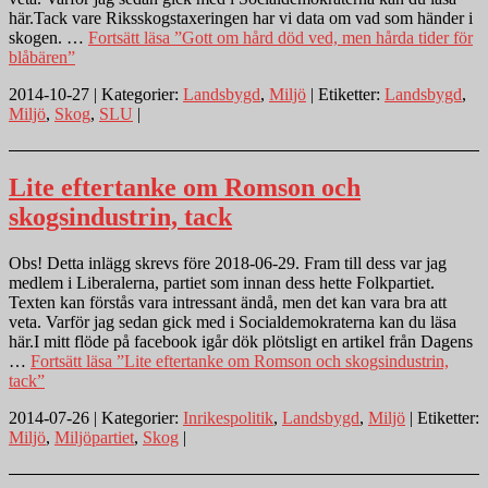
här.Tack vare Riksskogstaxeringen har vi data om vad som händer i
skogen. …
Fortsätt läsa
”Gott om hård död ved, men hårda tider för
blåbären”
2014-10-27 | Kategorier:
Landsbygd
,
Miljö
| Etiketter:
Landsbygd
,
Miljö
,
Skog
,
SLU
|
Lite eftertanke om Romson och
skogsindustrin, tack
Obs! Detta inlägg skrevs före 2018-06-29. Fram till dess var jag
medlem i Liberalerna, partiet som innan dess hette Folkpartiet.
Texten kan förstås vara intressant ändå, men det kan vara bra att
veta. Varför jag sedan gick med i Socialdemokraterna kan du läsa
här.I mitt flöde på facebook igår dök plötsligt en artikel från Dagens
…
Fortsätt läsa
”Lite eftertanke om Romson och skogsindustrin,
tack”
2014-07-26 | Kategorier:
Inrikespolitik
,
Landsbygd
,
Miljö
| Etiketter:
Miljö
,
Miljöpartiet
,
Skog
|