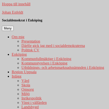
Hoppa till innehåll
Johan Enfeldt
Socialdemokrat i Enköping
Meny
Om mig
Presentation
Därför gick jag med i socialdemokraterna
Politisk CV
Enköping
Kommunfullmäktige i Enköping
Kommunstyrelsen i Enköping
Utbildnings- och arbetsmarknadsnämnden i Enköping
Region Uppsala
Inlägg
Vård
Skola
Omsorg
Miljö
Inrikespolitik
Vinst i välfärden
Landsbygd