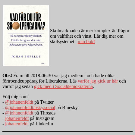
Skolmarknaden är mer komplex än frågor
om valfrihet och vinst. Lär dig mer om
skolsystemet i
min bok!
Obs!
Fram till 2018-06-30 var jag medlem i och hade olika
förtroendeuppdrag för Liberalerna. Läs
varför jag gick ur här
och
varför jag sedan
gick med i Socialdemokraterna
.
Följ mig som:
-
@johanenfeldt
på Twitter
-
@johanenfeldt.bsky.social
på Bluesky
-
@johanenfeldt
på Threads
-
johanenfeldt
på Instagram
-
johanenfeldt
på LinkedIn