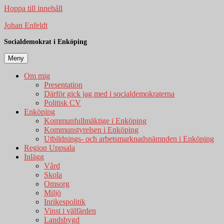
Hoppa till innehåll
Johan Enfeldt
Socialdemokrat i Enköping
Meny
Om mig
Presentation
Därför gick jag med i socialdemokraterna
Politisk CV
Enköping
Kommunfullmäktige i Enköping
Kommunstyrelsen i Enköping
Utbildnings- och arbetsmarknadsnämnden i Enköping
Region Uppsala
Inlägg
Vård
Skola
Omsorg
Miljö
Inrikespolitik
Vinst i välfärden
Landsbygd