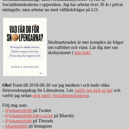
Socialdemokraterna i opposition. Jag har arbetat över 30 år i privat
näringsliv, men arbetar nu med välfärdsfrågor på LO.
Skolmarknaden är mer komplex än frågor
om valfrihet och vinst. Lär dig mer om
skolsystemet i
min bok!
Obs!
Fram till 2018-06-30 var jag medlem i och hade olika
förtroendeuppdrag för Liberalerna. Läs
varför jag gick ur här
och
varför jag sedan
gick med i Socialdemokraterna
.
Följ mig som:
-
@johanenfeldt
på Twitter
-
@johanenfeldt.bsky.social
på Bluesky
-
@johanenfeldt
på Threads
-
johanenfeldt
på Instagram