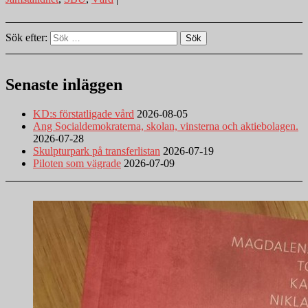
Sök efter:
Sök
Senaste inläggen
KD:s förstatligade vård
2026-08-05
Ang Socialdemokraterna, skolan, vinsterna och aktiebolagen.
2026-07-28
Skulpturpark på transferlistan
2026-07-19
Piloten som vägrade
2026-07-09