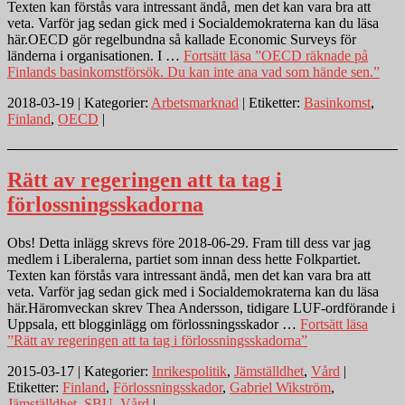
Texten kan förstås vara intressant ändå, men det kan vara bra att
veta. Varför jag sedan gick med i Socialdemokraterna kan du läsa
här.OECD gör regelbundna så kallade Economic Surveys för
länderna i organisationen. I …
Fortsätt läsa
”OECD räknade på
Finlands basinkomstförsök. Du kan inte ana vad som hände sen.”
2018-03-19 | Kategorier:
Arbetsmarknad
| Etiketter:
Basinkomst
,
Finland
,
OECD
|
Rätt av regeringen att ta tag i
förlossningsskadorna
Obs! Detta inlägg skrevs före 2018-06-29. Fram till dess var jag
medlem i Liberalerna, partiet som innan dess hette Folkpartiet.
Texten kan förstås vara intressant ändå, men det kan vara bra att
veta. Varför jag sedan gick med i Socialdemokraterna kan du läsa
här.Häromveckan skrev Thea Andersson, tidigare LUF-ordförande i
Uppsala, ett blogginlägg om förlossningsskador …
Fortsätt läsa
”Rätt av regeringen att ta tag i förlossningsskadorna”
2015-03-17 | Kategorier:
Inrikespolitik
,
Jämställdhet
,
Vård
|
Etiketter:
Finland
,
Förlossningsskador
,
Gabriel Wikström
,
Jämställdhet
,
SBU
,
Vård
|