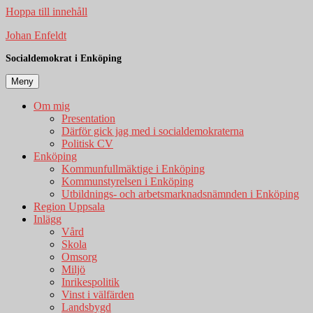
Hoppa till innehåll
Johan Enfeldt
Socialdemokrat i Enköping
Meny
Om mig
Presentation
Därför gick jag med i socialdemokraterna
Politisk CV
Enköping
Kommunfullmäktige i Enköping
Kommunstyrelsen i Enköping
Utbildnings- och arbetsmarknadsnämnden i Enköping
Region Uppsala
Inlägg
Vård
Skola
Omsorg
Miljö
Inrikespolitik
Vinst i välfärden
Landsbygd