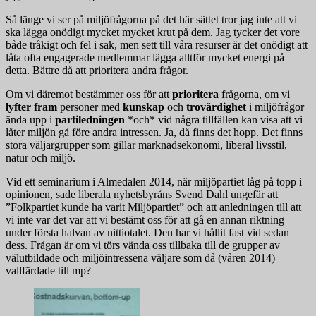
Så länge vi ser på miljöfrågorna på det här sättet tror jag inte att vi
ska lägga onödigt mycket mycket krut på dem. Jag tycker det vore
både tråkigt och fel i sak, men sett till våra resurser är det onödigt att
låta ofta engagerade medlemmar lägga alltför mycket energi på
detta. Bättre då att prioritera andra frågor.
Om vi däremot bestämmer oss för att
prioritera
frågorna, om vi
lyfter fram
personer med
kunskap
och
trovärdighet
i miljöfrågor
ända upp i
partiledningen
*och* vid några tillfällen kan visa att vi
låter miljön gå före andra intressen. Ja, då finns det hopp. Det finns
stora väljargrupper som gillar marknadsekonomi, liberal livsstil,
natur och miljö.
Vid ett seminarium i Almedalen 2014, när miljöpartiet låg på topp i
opinionen, sade liberala nyhetsbyråns Svend Dahl ungefär att
”Folkpartiet kunde ha varit Miljöpartiet” och att anledningen till att
vi inte var det var att vi bestämt oss för att gå en annan riktning
under första halvan av nittiotalet. Den har vi hållit fast vid sedan
dess. Frågan är om vi törs vända oss tillbaka till de grupper av
välutbildade och miljöintressena väljare som då (våren 2014)
vallfärdade till mp?