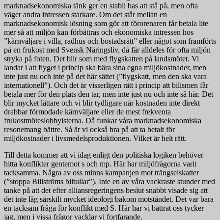
marknadsekonomiska tänk ger en stabil bas att stå på, men ofta
väger andra intressen starkare. Om det står mellan en
marknadsekonomisk lösning som gör att förorenaren får betala lite
mer så att miljön kan förbättras och ekonomiska intressen hos
”kärnväljare i villa, radhus och bostadsrätt” eller något som framförts
på en frukost med Svensk Näringsliv, då får alldeles för ofta miljön
stryka på foten. Det blir som med flygskatten på landsmötet. Vi
landar i att flyget i princip ska bära sina egna miljökostnader, men
inte just nu och inte på det här sättet (”flygskatt, men den ska vara
internationell”). Och det är visserligen rätt i princip att bilismen får
betala mer för den plats den tar, men inte just nu och inte så här. Det
blir mycket lättare och vi blir tydligare när kostnaden inte direkt
drabbar förmodade kärnväljare eller de mest frekventa
frukostmöteslobbyisterna. Då funkar våra marknadsekonomiska
resonemang bättre. Så är vi också bra på att ta betalt för
miljökostnader i livsmedelsproduktionen. Vilket är helt rätt.
Till detta kommer att vi idag enligt den politiska logiken behöver
hitta konflikter gentemot s och mp. Här har miljöfrågorna varit
tacksamma. Några av oss minns kampanjen mot trängselskatter
(”stoppa Billströms biltullar”). Inte en av våra vackraste stunder med
tanke på att det efter alliansregeringens beslut snabbt visade sig att
det inte låg särskilt mycket ideologi bakom motståndet. Det var bara
en tacksam fråga för konflikt med S. Här har vi bättrat oss tycker
jag, men i vissa frågor vacklar vi fortfarande.