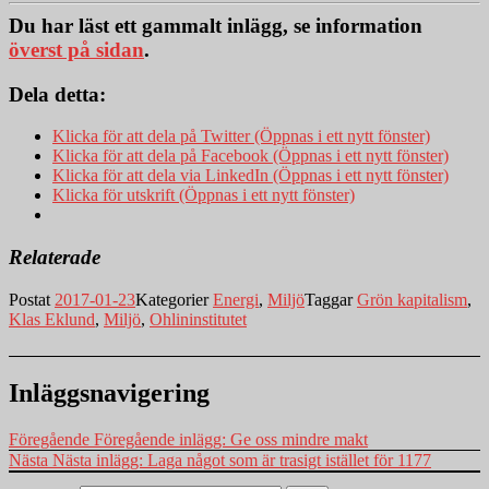
Du har läst ett gammalt inlägg, se information
överst på sidan
.
Dela detta:
Klicka för att dela på Twitter (Öppnas i ett nytt fönster)
Klicka för att dela på Facebook (Öppnas i ett nytt fönster)
Klicka för att dela via LinkedIn (Öppnas i ett nytt fönster)
Klicka för utskrift (Öppnas i ett nytt fönster)
Relaterade
Postat
2017-01-23
Kategorier
Energi
,
Miljö
Taggar
Grön kapitalism
,
Klas Eklund
,
Miljö
,
Ohlininstitutet
Inläggsnavigering
Föregående
Föregående inlägg:
Ge oss mindre makt
Nästa
Nästa inlägg:
Laga något som är trasigt istället för 1177