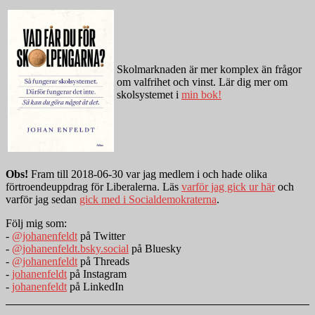
Skolmarknaden är mer komplex än frågor
om valfrihet och vinst. Lär dig mer om
skolsystemet i
min bok!
Obs!
Fram till 2018-06-30 var jag medlem i och hade olika
förtroendeuppdrag för Liberalerna. Läs
varför jag gick ur här
och
varför jag sedan
gick med i Socialdemokraterna
.
Följ mig som:
-
@johanenfeldt
på Twitter
-
@johanenfeldt.bsky.social
på Bluesky
-
@johanenfeldt
på Threads
-
johanenfeldt
på Instagram
-
johanenfeldt
på LinkedIn