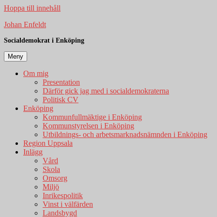
Hoppa till innehåll
Johan Enfeldt
Socialdemokrat i Enköping
Meny
Om mig
Presentation
Därför gick jag med i socialdemokraterna
Politisk CV
Enköping
Kommunfullmäktige i Enköping
Kommunstyrelsen i Enköping
Utbildnings- och arbetsmarknadsnämnden i Enköping
Region Uppsala
Inlägg
Vård
Skola
Omsorg
Miljö
Inrikespolitik
Vinst i välfärden
Landsbygd