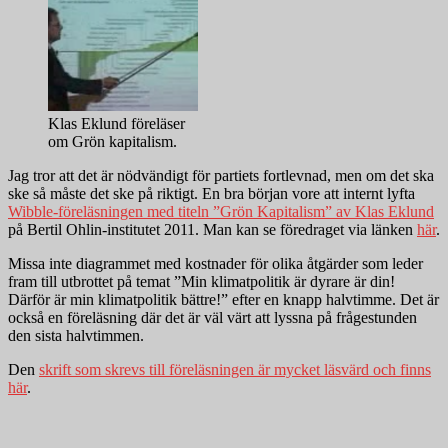
Klas Eklund föreläser
om Grön kapitalism.
Jag tror att det är nödvändigt för partiets fortlevnad, men om det ska
ske så måste det ske på riktigt. En bra början vore att internt lyfta
Wibble-föreläsningen med titeln ”Grön Kapitalism” av Klas Eklund
på Bertil Ohlin-institutet 2011. Man kan se föredraget via länken
här
.
Missa inte diagrammet med kostnader för olika åtgärder som leder
fram till utbrottet på temat ”Min klimatpolitik är dyrare är din!
Därför är min klimatpolitik bättre!” efter en knapp halvtimme. Det är
också en föreläsning där det är väl värt att lyssna på frågestunden
den sista halvtimmen.
Den
skrift som skrevs till föreläsningen är mycket läsvärd och finns
här
.