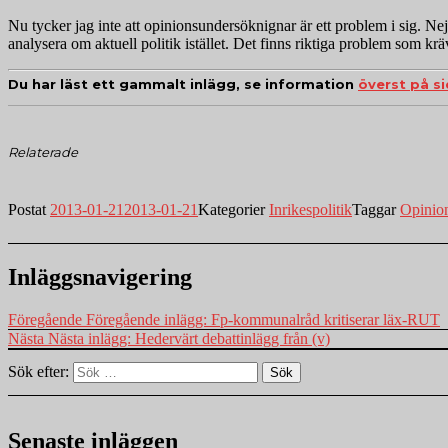
Nu tycker jag inte att opinionsundersöknignar är ett problem i sig. Ne
analysera om aktuell politik istället. Det finns riktiga problem som krä
Du har läst ett gammalt inlägg, se information
överst på s
Relaterade
Postat
2013-01-21
2013-01-21
Kategorier
Inrikespolitik
Taggar
Opinio
Inläggsnavigering
Föregående
Föregående inlägg:
Fp-kommunalråd kritiserar läx-RUT
Nästa
Nästa inlägg:
Hedervärt debattinlägg från (v)
Sök efter:
Sök
Senaste inläggen