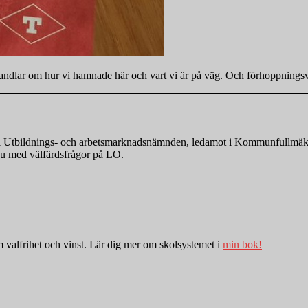
 handlar om hur vi hamnade här och vart vi är på väg. Och förhoppningsv
nde i Utbildnings- och arbetsmarknadsnämnden, ledamot i Kommunfullmä
r nu med välfärdsfrågor på LO.
valfrihet och vinst. Lär dig mer om skolsystemet i
min bok!