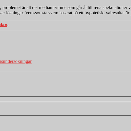
j, problemet är att det mediautrymme som går åt till rena spekulationer 
ver lösningar. Vem-som-tar-vem baserat på ett hypotetiskt valresultat är 
idan
.
nsundersökningar