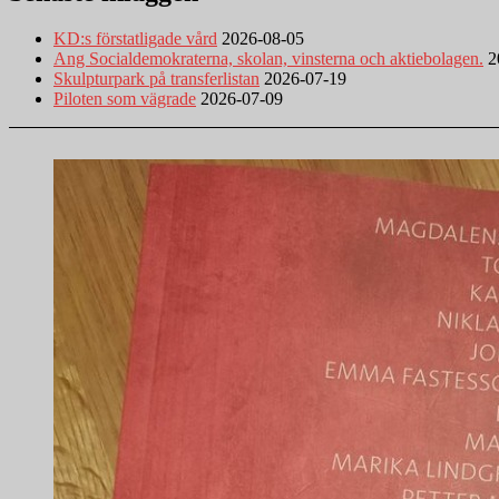
KD:s förstatligade vård
2026-08-05
Ang Socialdemokraterna, skolan, vinsterna och aktiebolagen.
2
Skulpturpark på transferlistan
2026-07-19
Piloten som vägrade
2026-07-09