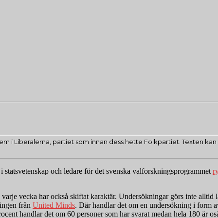
em i Liberalerna, partiet som innan dess hette Folkpartiet. Texten kan f
r i statsvetenskap och ledare för det svenska valforskningsprogrammet
ry
varje vecka har också skiftat karaktär. Undersökningar görs inte allti
ningen från
United Minds
. Där handlar det om en undersökning i form a
procent handlar det om 60 personer som har svarat medan hela 180 är osäkr