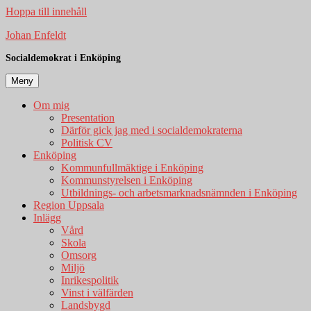
Hoppa till innehåll
Johan Enfeldt
Socialdemokrat i Enköping
Meny
Om mig
Presentation
Därför gick jag med i socialdemokraterna
Politisk CV
Enköping
Kommunfullmäktige i Enköping
Kommunstyrelsen i Enköping
Utbildnings- och arbetsmarknadsnämnden i Enköping
Region Uppsala
Inlägg
Vård
Skola
Omsorg
Miljö
Inrikespolitik
Vinst i välfärden
Landsbygd