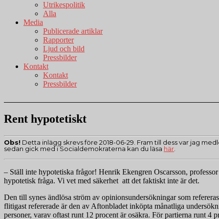
Utrikespolitik
Alla
Media
Publicerade artiklar
Rapporter
Ljud och bild
Pressbilder
Kontakt
Kontakt
Pressbilder
Rent hypotetiskt
Obs!
Detta inlägg skrevs före 2018-06-29. Fram till dess var jag medl
sedan gick med i Socialdemokraterna kan du läsa
här
.
– Ställ inte hypotetiska frågor! Henrik Ekengren Oscarsson, professo
hypotetisk fråga. Vi vet med säkerhet att det faktiskt inte är det.
Den till synes ändlösa ström av opinionsundersökningar som refereras 
flitigast refererade är den av Aftonbladet inköpta månatliga undersök
personer, varav oftast runt 12 procent är osäkra. För partierna runt 4 