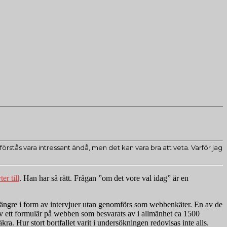
örstås vara intressant ändå, men det kan vara bra att veta. Varför jag
ter till
. Han har så rätt. Frågan ”om det vore val idag” är en
d längre i form av intervjuer utan genomförs som webbenkäter. En av de
v ett formulär på webben som besvarats av i allmänhet ca 1500
a. Hur stort bortfallet varit i undersökningen redovisas inte alls.