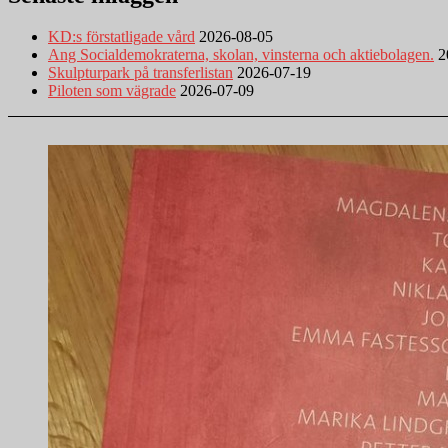
KD:s förstatligade vård
2026-08-05
Ang Socialdemokraterna, skolan, vinsterna och aktiebolagen.
2
Skulpturpark på transferlistan
2026-07-19
Piloten som vägrade
2026-07-09