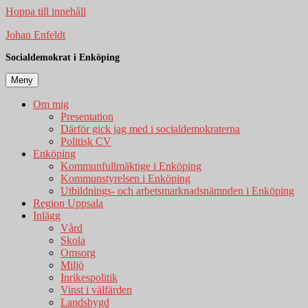
Hoppa till innehåll
Johan Enfeldt
Socialdemokrat i Enköping
Meny
Om mig
Presentation
Därför gick jag med i socialdemokraterna
Politisk CV
Enköping
Kommunfullmäktige i Enköping
Kommunstyrelsen i Enköping
Utbildnings- och arbetsmarknadsnämnden i Enköping
Region Uppsala
Inlägg
Vård
Skola
Omsorg
Miljö
Inrikespolitik
Vinst i välfärden
Landsbygd