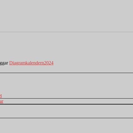
ggar
Diagramkalendern2024
t
ar