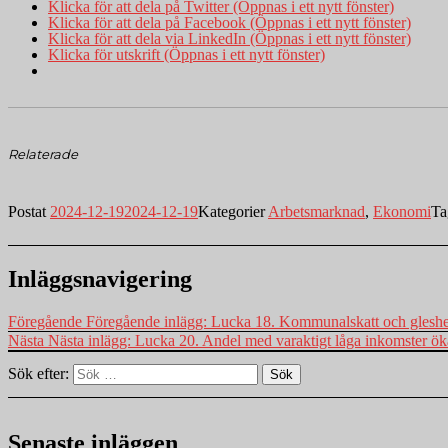
Klicka för att dela på Twitter (Öppnas i ett nytt fönster)
Klicka för att dela på Facebook (Öppnas i ett nytt fönster)
Klicka för att dela via LinkedIn (Öppnas i ett nytt fönster)
Klicka för utskrift (Öppnas i ett nytt fönster)
Relaterade
Postat
2024-12-19
2024-12-19
Kategorier
Arbetsmarknad
,
Ekonomi
Ta
Inläggsnavigering
Föregående
Föregående inlägg:
Lucka 18. Kommunalskatt och gleshe
Nästa
Nästa inlägg:
Lucka 20. Andel med varaktigt låga inkomster ök
Sök efter:
Sök
Senaste inläggen