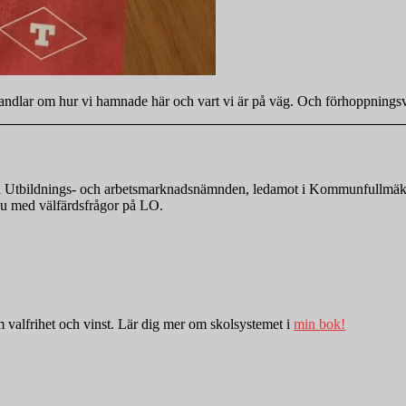
 handlar om hur vi hamnade här och vart vi är på väg. Och förhoppningsv
nde i Utbildnings- och arbetsmarknadsnämnden, ledamot i Kommunfullmä
r nu med välfärdsfrågor på LO.
valfrihet och vinst. Lär dig mer om skolsystemet i
min bok!